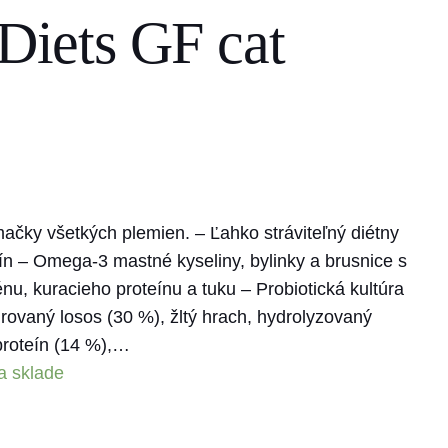
 Diets GF cat
čky všetkých plemien. – Ľahko stráviteľný diétny
tín – Omega-3 mastné kyseliny, bylinky a brusnice s
u, kuracieho proteínu a tuku – Probiotická kultúra
rovaný losos (30 %), žltý hrach, hydrolyzovaný
proteín (14 %),…
a sklade