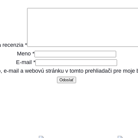
e
r
i
l
i
 recenzia
*
s
Meno
*
e
E-mail
*
d
, e-mail a webovú stránku v tomto prehliadači pre moje
2
k
g