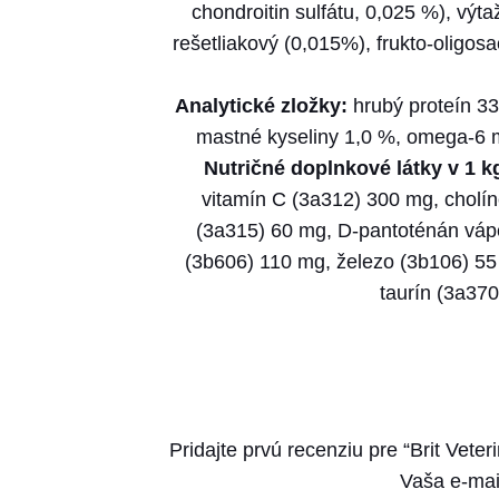
chondroitin sulfátu, 0,025 %), výt
rešetliakový (0,015%), frukto-oligos
Analytické zložky:
hrubý proteín 33
mastné kyseliny 1,0 %, omega-6 m
Nutričné doplnkové látky v 1 k
vitamín C (3a312) 300 mg, cholín
(3a315) 60 mg, D-pantoténán vápe
(3b606) 110 mg, železo (3b106) 55
taurín (3a37
Pridajte prvú recenziu pre “Brit Veter
Vaša e-mai