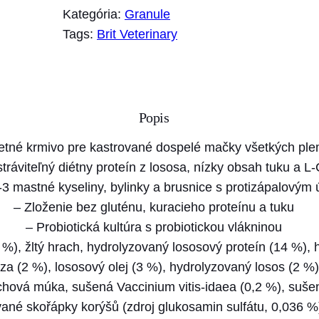
o
Kategória:
Granule
ž
Tags:
Brit Veterinary
s
t
v
o
Popis
B
r
tné krmivo pre kastrované dospelé mačky všetkých ple
i
tráviteľný diétny proteín z lososa, nízky obsah tuku a L-
t
 mastné kyseliny, bylinky a brusnice s protizápalovým
V
– Zloženie bez gluténu, kuracieho proteínu a tuku
e
– Probiotická kultúra s probiotickou vlákninou
t
), žltý hrach, hydrolyzovaný lososový proteín (14 %), h
e
za (2 %), lososový olej (3 %), hydrolyzovaný losos (2 %),
r
chová múka, sušená Vaccinium vitis-idaea (0,2 %), sušen
i
ované skořápky korýšů (zdroj glukosamin sulfátu, 0,036 