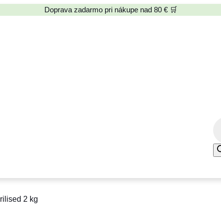
Doprava zadarmo pri nákupe nad 80 € 🛒
P
r
o
d
u
c
rilised 2 kg
t
s