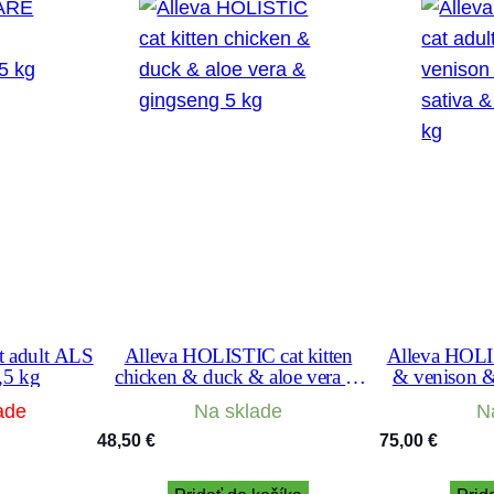
 adult ALS
Alleva HOLISTIC cat kitten
Alleva HOLIS
,5 kg
chicken & duck & aloe vera &
& venison &
gingseng 5 kg
ging
ade
Na sklade
N
48,50
€
75,00
€