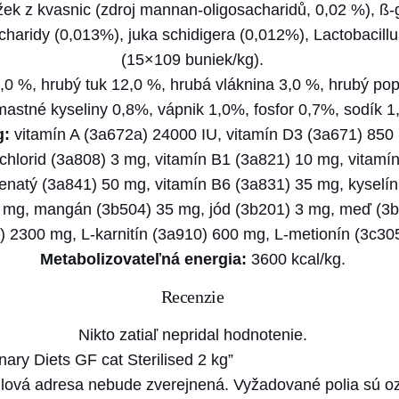
n
ažek z kvasnic (zdroj mannan-oligosacharidů, 0,02 %), ß
a
acharidy (0,013%), juka schidigera (0,012%), Lactobacill
r
(15×109 buniek/kg).
y
,0 %, hrubý tuk 12,0 %, hrubá vláknina 3,0 %, hrubý po
D
astné kyseliny 0,8%, vápnik 1,0%, fosfor 0,7%, sodík 1,
i
g:
vitamín A (3a672a) 24000 IU, vitamín D3 (3a671) 850 
e
chlorid (3a808) 3 mg, vitamín B1 (3a821) 10 mg, vitamí
t
natý (3a841) 50 mg, vitamín B6 (3a831) 35 mg, kyselín
s
 mg, mangán (3b504) 35 mg, jód (3b201) 3 mg, meď (3b
G
0) 2300 mg, L-karnitín (3a910) 600 mg, L-metionín (3c30
F
Metabolizovateľná energia:
3600 kcal/kg.
c
Recenzie
a
t
Nikto zatiaľ nepridal hodnotenie.
S
inary Diets GF cat Sterilised 2 kg”
t
lová adresa nebude zverejnená.
Vyžadované polia sú 