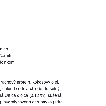
mien.
Carnitín
 účinkom
rachový proteín, kokosový olej,
 chlorid sodný, chlorid draselný,
á Urtica dioica (0,12 %), sušená
%), hydrolyzovaná chrupavka (zdroj