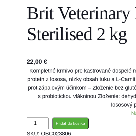
Brit Veterinary
s
e
a
Sterilised 2 kg
r
c
h
22,00
€
Kompletné krmivo pre kastrované dospelé ma
proteín z lososa, nízky obsah tuku a L-Carni
protizápalovým účinkom – Zloženie bez glutén
s probiotickou vlákninou Zloženie: dehyd
lososový 
N
m
Pridať do košíka
n
SKU:
OBC023806