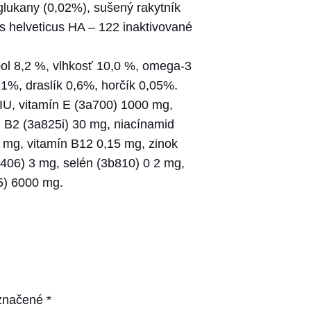
-glukany (0,02%), sušený rakytník
us helveticus HA – 122 inaktivované
pol 8,2 %, vlhkosť 10,0 %, omega-3
1%, draslík 0,6%, horčík 0,05%.
IU, vitamín E (3a700) 1000 mg,
n B2 (3a825i) 30 mg, niacínamid
 mg, vitamín B12 0,15 mg, zinok
406) 3 mg, selén (3b810) 0 2 mg,
5) 6000 mg.
označené
*