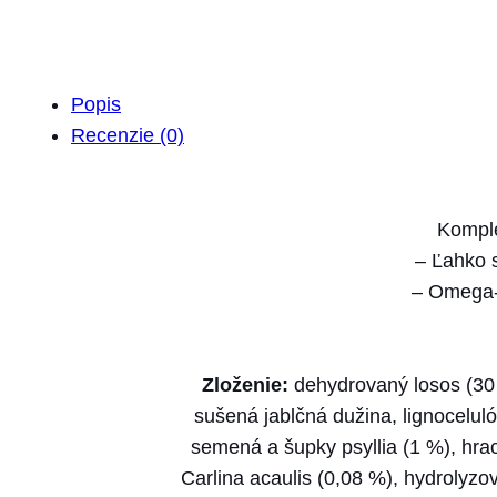
Popis
Recenzie (0)
Komple
– Ľahko s
– Omega-3
Zloženie:
dehydrovaný losos (30 %
sušená jablčná dužina, lignoceluló
semená a šupky psyllia (1 %), hra
Carlina acaulis (0,08 %), hydrolyz