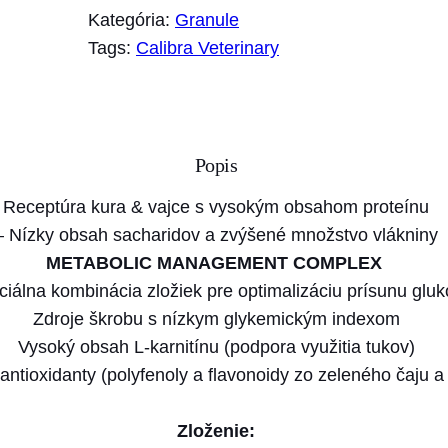
o
Kategória:
Granule
ž
Tags:
Calibra Veterinary
s
t
v
o
Popis
C
a
Receptúra kura & vajce s vysokým obsahom proteínu
l
– Nízky obsah sacharidov a zvýšené množstvo vlákniny
i
METABOLIC MANAGEMENT COMPLEX
b
ciálna kombinácia zložiek pre optimalizáciu prísunu gluk
r
Zdroje škrobu s nízkym glykemickým indexom
a
Vysoký obsah L-karnitínu (podpora využitia tukov)
V
antioxidanty (polyfenoly a flavonoidy zo zeleného čaju 
e
t
Zloženie: