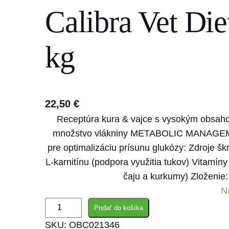
Calibra Vet Die
s
e
a
kg
r
c
h
22,50
€
Receptúra kura & vajce s vysokým obsaho
množstvo vlákniny METABOLIC MANAGEM
pre optimalizáciu prísunu glukózy: Zdroje 
L-karnitínu (podpora využitia tukov) Vitamíny
čaju a kurkumy) Zloženie:
N
m
Pridať do košíka
n
SKU:
OBC021346