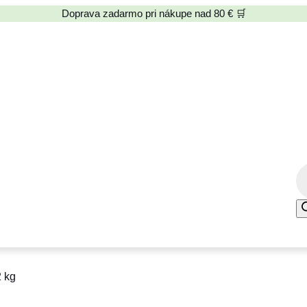
Doprava zadarmo pri nákupe nad 80 € 🛒
P
r
o
d
u
c
2 kg
t
s