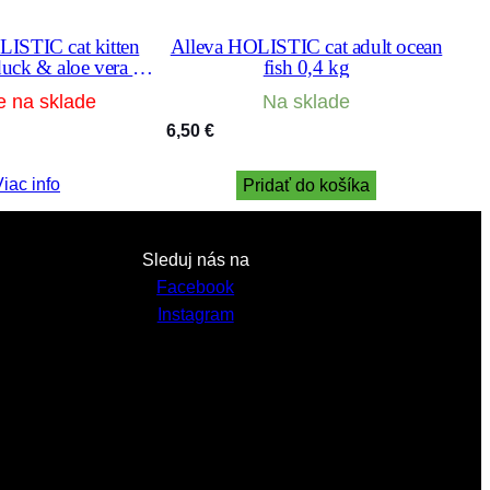
LISTIC cat kitten
Alleva HOLISTIC cat adult ocean
duck & aloe vera &
fish 0,4 kg
seng 10 kg
e na sklade
Na sklade
6,50
€
iac info
Pridať do košíka
Sleduj nás na
Facebook
Instagram