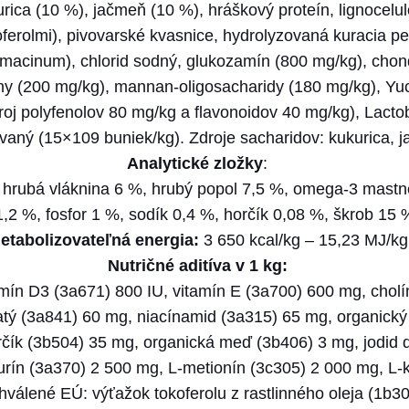
D
urica (10 %), jačmeň (10 %), hráškový proteín, lignocelu
i
oferolmi), pivovarské kvasnice, hydrolyzovaná kuracia 
e
imacinum), chlorid sodný, glukozamín (800 mg/kg), chondr
t
ny (200 mg/kg), mannan-oligosacharidy (180 mg/kg), Yuc
C
oj polyfenolov 80 mg/kg a flavonoidov 40 mg/kg), Lacto
a
vaný (15×109 buniek/kg). Zdroje sacharidov: kukurica, 
t
Analytické zložky
:
D
, hrubá vláknina 6 %, hrubý popol 7,5 %, omega-3 mast
i
1,2 %, fosfor 1 %, sodík 0,4 %, horčík 0,08 %, škrob 15
a
etabolizovateľná energia:
3 650 kcal/kg – 15,23 MJ/kg
b
Nutričné aditíva v 1 kg:
e
amín D3 (3a671) 800 IU, vitamín E (3a700) 600 mg, cholín
t
tý (3a841) 60 mg, niacínamid (3a315) 65 mg, organický
e
rčík (3b504) 35 mg, organická meď (3b406) 3 mg, jodid 
s
urín (3a370) 2 500 mg, L-metionín (3c305) 2 000 mg, L-
2
válené EÚ: výťažok tokoferolu z rastlinného oleja (1b306