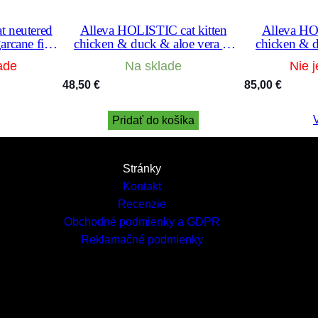
t neutered
Alleva HOLISTIC cat kitten
Alleva HO
rcane fiber
chicken & duck & aloe vera &
chicken & 
0 kg
gingseng 5 kg
ging
ade
Na sklade
Nie j
48,50
€
85,00
€
V
Pridať do košíka
Stránky
Kontakt
Recenzie
Obchodné podmienky a GDPR
Reklamačné podmienky