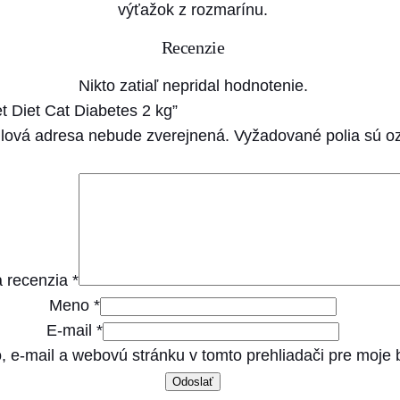
k
výťažok z rozmarínu.
g
Recenzie
Nikto zatiaľ nepridal hodnotenie.
et Diet Cat Diabetes 2 kg”
lová adresa nebude zverejnená.
Vyžadované polia sú 
 recenzia
*
Meno
*
E-mail
*
, e-mail a webovú stránku v tomto prehliadači pre moje