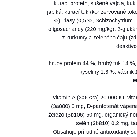
kurací proteín, sušené vajcia, kuk
jablká, kurací tuk (konzervované tok
%), riasy (0,5 %, Schizochytrium l
oligosacharidy (220 mg/kg), β-gluká
z kurkumy a zeleného čaju (zdr
deaktivo
hrubý proteín 44 %, hrubý tuk 14 %
kyseliny 1,6 %, vápnik 
M
vitamín A (3a672a) 20 000 IU, vit
(3a880) 3 mg, D-pantotenát vápena
železo (3b106) 50 mg, organický ho
selén (3b810) 0,2 mg, ta
Obsahuje prírodné antioxidanty sch