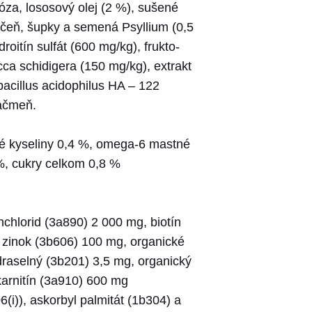
lóza, lososový olej (2 %), sušené
pečeň, šupky a semená Psyllium (0,5
oitín sulfát (600 mg/kg), frukto-
ca schidigera (150 mg/kg), extrakt
bacillus acidophilus HA – 122
jačmeň.
né kyseliny 0,4 %, omega-6 mastné
 %, cukry celkom 0,8 %
chlorid (3a890) 2 000 mg, biotín
 zinok (3b606) 100 mg, organické
draselný (3b201) 3,5 mg, organický
karnitín (3a910) 600 mg
(i)), askorbyl palmitát (1b304) a