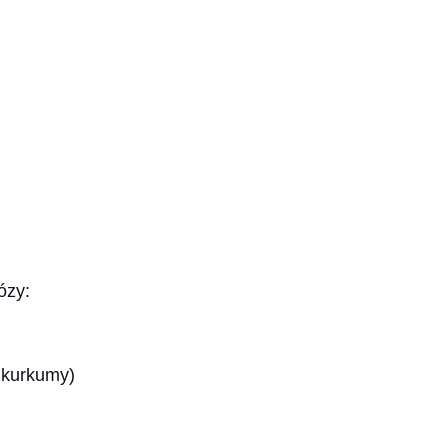
ózy:
a kurkumy)