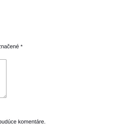
označené
*
 budúce komentáre.