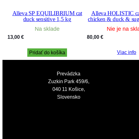
Alleva SP EQUILIBRIUM cat
Alleva HOLISTIC ca
duck sensitive 1,5 kg
chicken & duck & suga
& aloe vera 1
Na sklade
Nie je na skl
13,00
€
80,00
€
Viac info
Pridať do košíka
Prevádzka
Zuzkin Park 459/6,
040 11 Košice,
Slovensko