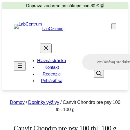
Doprava zadarmo pri nákupe nad 80 € 🛒
LabCentrum
P
Hlavná stránka
r
o
Kontakt
d
Recenzie
u
Prihlásiť sa
c
t
s
s
e
Domov
/
Doplnky výživy
/ Canvit Chondro pre psy 100
a
tbl. 100 g
r
c
h
Canvit Chondro pre psy 100 tbl. 100 g