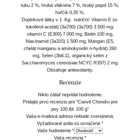
tuku 2 %, hrubá vláknina 7 %, hrubý popol 15 %,
0
hořčík 0,35 %.
0
Doplnkové látky v 1 Kg: nutriční: Vitamín E (α-
t
tokoferol acetát) (3a700) (3a700) 3 500 mg,
b
vitamín C (E300) 7 000 mg, Biotin 100 mg,
l
Niacinamid (3a315) 1 500 mg, Mangan (E5,
.
chelát manganu a aminokyselin n-hydrát) 260
1
mg, Selen (3b8.11, organický selen z
0
Saccharomyces cerevisiae NCYC R397) 2 mg.
0
Obsahuje antioxidanty.
g
Recenzie
Nikto zatiaľ nepridal hodnotenie.
Pridajte prvú recenziu pre “Canvit Chondro pre
psy 100 tbl. 100 g”
Vaša e-mailová adresa nebude zverejnená.
Vyžadované polia sú označené
*
Vaše hodnotenie
*
Vaša recenzia
*