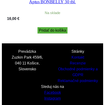
Aptus BONBELLY 30 tbl.
Na sklade
16,00
€
Pridať do košíka
Prevádzka
Stránky
Zuzkin Park 459/6,
Kontakt
040 11 Košice,
Recenzie
Slovensko
Obchodné podmienky a
GDPR
Reklamačné podmienky
Sleduj nás na
Facebook
Instagram