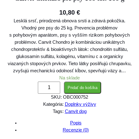
10,80
€
Lesklá srsť, prirodzená obnova srsti a zdravá pokožka.
Vhodný pre psy do 25 kg. Prevencia problémov
s pohybovým aparátom, psy s vyšším rizikom pohybových
problémov. Canvit Chondro je kombináciou unikátnych
chondroprotektív & bioaktívnych látok: chondroitin sulfátu,
glukosamin sulfátu, kolagénu, vitamínu c a organicky
viazaných stopových prvkov. Tieto látky posilňujú chrupavku,
zvyšujú mechanickú odolnosť kĺbov, spevňujú väzy a…
Na sklade
m
Pridať do košíka
n
SKU:
OBC000752
o
Kategória:
Doplnky výživy
ž
Tags:
Canvit dog
s
t
Popis
v
Recenzie (0)
o