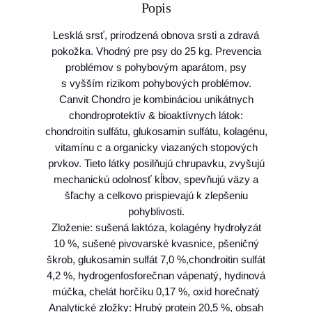
Popis
C
a
Lesklá srsť, prirodzená obnova srsti a zdravá
n
pokožka. Vhodný pre psy do 25 kg. Prevencia
v
problémov s pohybovým aparátom, psy
i
s vyšším rizikom pohybových problémov.
t
Canvit Chondro je kombináciou unikátnych
C
chondroprotektív & bioaktívnych látok:
h
chondroitin sulfátu, glukosamin sulfátu, kolagénu,
o
vitamínu c a organicky viazaných stopových
n
prvkov. Tieto látky posilňujú chrupavku, zvyšujú
d
mechanickú odolnosť kĺbov, spevňujú väzy a
r
šľachy a celkovo prispievajú k zlepšeniu
o
pohyblivosti.
p
Zloženie: sušená laktóza, kolagény hydrolyzát
r
10 %, sušené pivovarské kvasnice, pšeničný
e
škrob, glukosamin sulfát 7,0 %,chondroitin sulfát
p
4,2 %, hydrogenfosforečnan vápenatý, hydinová
s
múčka, chelát horčíku 0,17 %, oxid horečnatý
y
Analytické zložky: Hrubý protein 20,5 %, obsah
1