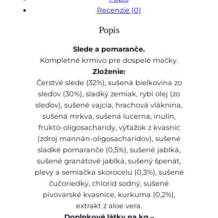
v
Recenzie (0)
o
Popis
F
a
Slede a pomaranče.
r
Kompletné krmivo pre dospelé mačky.
m
Zloženie:
i
Čerstvé slede (32%), sušená bielkovina zo
n
sleďov (30%), sladký zemiak, rybí olej (zo
a
sleďov), sušené vajcia, hrachová vláknina,
N
sušená mrkva, sušená lucerna, inulín,
&
frukto-oligosacharidy, výťažok z kvasníc
D
(zdroj mannán-oligosacharidov), sušené
c
sladké pomaranče (0,5%), sušené jablká,
a
sušené granátové jablká, sušený špenát,
t
plevy a semiačka skorocelu (0,3%), sušené
O
čučoriedky, chlorid sodný, sušené
C
pivovarské kvasnice, kurkuma (0,2%),
E
extrakt z aloe vera.
A
Doplnkové látky na kg –