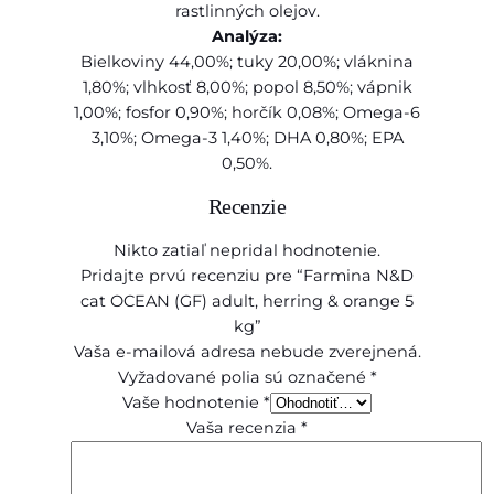
rastlinných olejov.
r
Analýza:
a
Bielkoviny 44,00%; tuky 20,00%; vláknina
n
1,80%; vlhkosť 8,00%; popol 8,50%; vápnik
g
1,00%; fosfor 0,90%; horčík 0,08%; Omega-6
e
3,10%; Omega-3 1,40%; DHA 0,80%; EPA
5
0,50%.
k
g
Recenzie
Nikto zatiaľ nepridal hodnotenie.
Pridajte prvú recenziu pre “Farmina N&D
cat OCEAN (GF) adult, herring & orange 5
kg”
Vaša e-mailová adresa nebude zverejnená.
Vyžadované polia sú označené
*
Vaše hodnotenie
*
Vaša recenzia
*