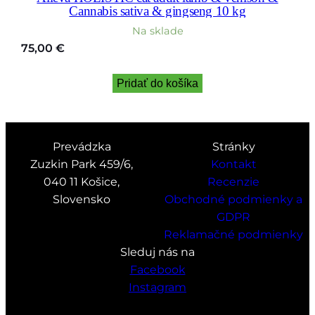
Cannabis sativa & gingseng 10 kg
Na sklade
75,00
€
Pridať do košíka
Prevádzka
Stránky
Zuzkin Park 459/6,
Kontakt
040 11 Košice,
Recenzie
Slovensko
Obchodné podmienky a
GDPR
Reklamačné podmienky
Sleduj nás na
Facebook
Instagram