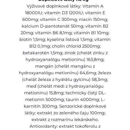
N
Výživové doplnkové látky: Vitamín A
(
18000IU; vitamín D3 1200IU; vitamín E
G
600mg; vitamín C 300mg; niacín 150mg;
F
kalcium D-pantotenát 50mg; vitamín B2
)
20mg; vitamín B6 8,1mg; vitamín B1 10mg;
a
biotín 1,5mg; kyselina listová 1,5mg; vitamín
d
B12 0,1mg; cholín chlorid 2500mg;
u
betakarotén 1,5mg; zinok (chelát zinku z
l
hydroxyanalógu metionínu) 163,8mg;
t
mangán (chelát mangánu z
,
hydroxyanalógu metionínu) 64,6mg; železo
h
(chelát železa z hydrátu gylcínu) 58,3mg;
e
meď (chelát medi z hydroxyanalógu
r
metionínu) 15,8mg; technicky čistý DL-
r
metionín 5000mg; taurín 4000mg; L-
i
karnitín 300mg. Senzorické doplnkové
n
látky: extrakt zo zeleného čaju 100mg;
g
extrakt z rozmarínu lekárskeho.
&
Antioxidanty: extrakt tokoferolu z
o