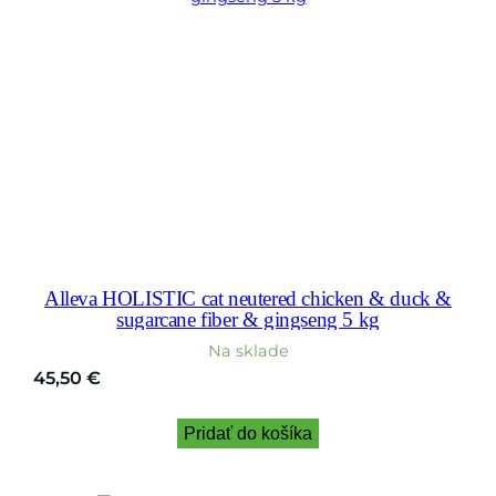
Alleva HOLISTIC cat neutered chicken & duck &
sugarcane fiber & gingseng 5 kg
Na sklade
45,50
€
Pridať do košíka