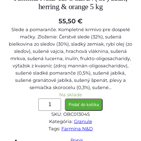
herring & orange 5 kg
55,50
€
Slede a pomaranče. Kompletné krmivo pre dospelé
mačky. Zloženie: Čerstvé slede (32%), sušená
bielkovina zo sleďov (30%), sladký zemiak, rybí olej (zo
sleďov), sušené vajcia, hrachová vláknina, sušená
mrkva, sušená lucerna, inulín, frukto-oligosacharidy,
výťažok z kvasníc (zdroj mannán-oligosacharidov),
sušené sladké pomaranče (0,5%), sušené jablká,
sušené granátové jablká, sušený špenát, plevy a
semiačka skorocelu (0,3%), sušené…
Na sklade
m
Pridať do košíka
n
SKU:
OBC013045
o
Kategória:
Granule
ž
Tags:
Farmina N&D
s
t
Popis