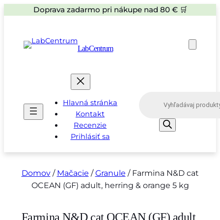
Doprava zadarmo pri nákupe nad 80 € 🛒
LabCentrum
P
Hlavná stránka
r
o
Kontakt
d
Recenzie
u
Prihlásiť sa
c
t
s
s
e
Domov
/
Mačacie
/
Granule
/ Farmina N&D cat
a
OCEAN (GF) adult, herring & orange 5 kg
r
c
h
Farmina N&D cat OCEAN (GF) adult,