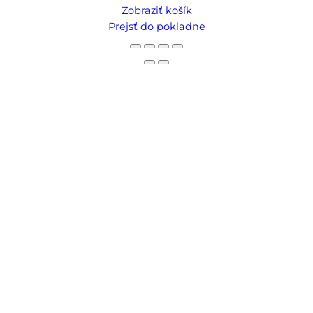
Zobraziť košík
v
Prejsť do pokladne
košíku