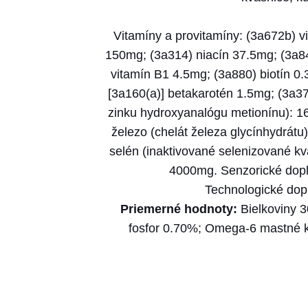
Vitamíny a provitamíny: (3a672b) v
150mg; (3a314) niacín 37.5mg; (3a8
vitamín B1 4.5mg; (3a880) biotín 0.
[3a160(a)] betakarotén 1.5mg; (3a37
zinku hydroxyanalógu metionínu): 
železo (chelát železa glycínhydrát
selén (inaktivované selenizované kv
4000mg. Senzorické dopl
Technologické dopln
Priemerné hodnoty:
Bielkoviny 
fosfor 0.70%; Omega-6 mastné 