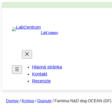
LabCentrum
Hlavná stránka
Kontakt
Recenzie
Domov
/
Krmivo
/
Granule
/ Farmina N&D dog OCEAN (GF) ad