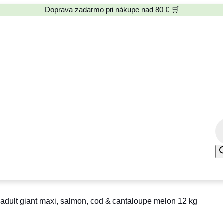
Doprava zadarmo pri nákupe nad 80 € 🛒
P
r
o
d
u
c
ult giant maxi, salmon, cod & cantaloupe melon 12 kg
t
s