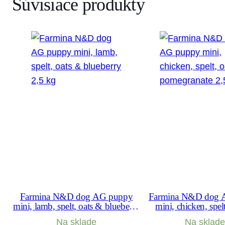
Súvisiace produkty
Farmina N&D dog AG puppy
Farmina N&D dog 
mini, lamb, spelt, oats & blueberry
mini, chicken, spel
2,5 kg
pomegranate 2
Na sklade
Na sklade