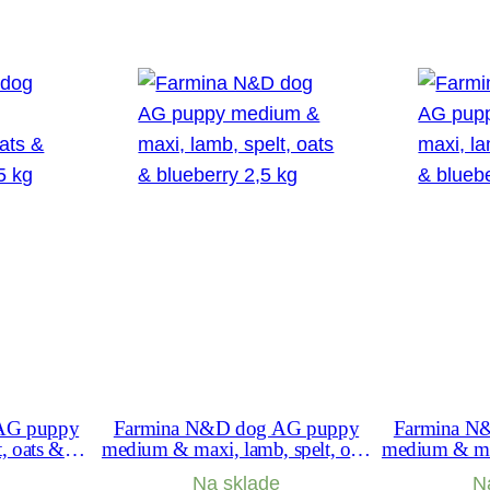
l
m
o
n
,
c
o
d
&
c
a
n
t
a
AG puppy
Farmina N&D dog AG puppy
Farmina N
t, oats &
medium & maxi, lamb, spelt, oats
medium & max
l
,5 kg
& blueberry 2,5 kg
& blu
Na sklade
N
o