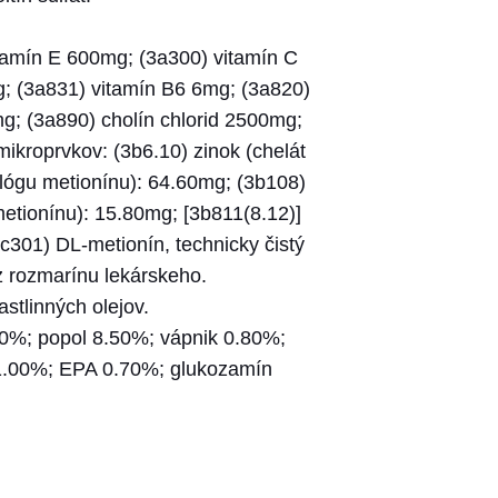
itamín E 600mg; (3a300) vitamín C
g; (3a831) vitamín B6 6mg; (3a820)
mg; (3a890) cholín chlorid 2500mg;
ikroprvkov: (3b6.10) zinok (chelát
lógu metionínu): 64.60mg; (3b108)
etionínu): 15.80mg; [3b811(8.12)]
c301) DL-metionín, technicky čistý
z rozmarínu lekárskeho.
astlinných olejov.
.00%; popol 8.50%; vápnik 0.80%;
1.00%; EPA 0.70%; glukozamín