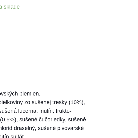
a sklade
ovských plemien.
ielkoviny zo sušenej tresky (10%),
ušená lucerna, inulín, frukto-
 (0.5%), sušené čučoriedky, sušené
hlorid draselný, sušené pivovarské
tín sulfát.