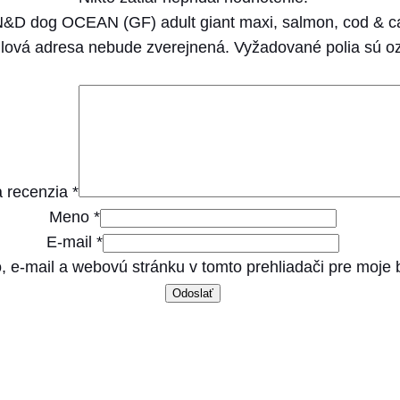
d
 N&D dog OCEAN (GF) adult giant maxi, salmon, cod & c
u
lová adresa nebude zverejnená.
Vyžadované polia sú 
l
t
g
i
a
 recenzia
*
n
Meno
*
t
E-mail
*
m
, e-mail a webovú stránku v tomto prehliadači pre moje
a
x
i
,
s
a