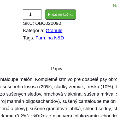
N
m
Pridať do košíka
n
SKU:
OBC020090
o
Kategória:
Granule
ž
Tags:
Farmina N&D
s
t
v
o
Popis
F
a
antaloupe melón. Kompletné krmivo pre dospelé psy obr
r
 sušeného lososa (20%), sladký zemiak, treska (10%), b
m
y zo sušených sleďov, hrachová vláknina, sušená mrkva, s
i
zdroj mannán-oligosacharidov), sušený cantaloupe melón
n
mená a plevy), sušené granátové jablká, chlorid sodný, c
a
rkuma (0.2%), výťažok z aloe vera, glukozamín, chondroi