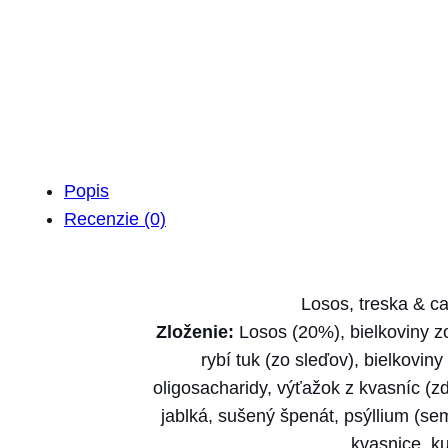
Popis
Recenzie (0)
Losos, treska & c
Zloženie:
Losos (20%), bielkoviny zo
rybí tuk (zo sleďov), bielkovin
oligosacharidy, výťažok z kvasníc (
jablká, sušený špenát, psýllium (se
kvasnice, ku