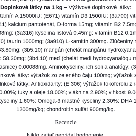
N
Doplnkové látky na 1 kg –
Výživové doplnkové látky:
&
itamín A 15000IU; (E671) vitamín D3 1500IU; (3a700) v
D
41) kalcium pantotenát, D-forma 15mg; vitamín B2 7.5m
d
38mg; (3a316) kyselina listová 0.45mg; vitamín B12 0.1
o
0) taurín 1000mg; (3a910) L-karnitín 300mg. Zlúčeniny m
g
163.80mg; (3b5.10) mangán (chelát mangánu hydroxyana
O
u): 58.30mg; (3b4.10) meď (chelát medi hydroxyanalógu m
C
asnice) 0.00088mg. Aminokyseliny, ich soli a analógy: (3
E
nkové látky: výťažok zo zeleného čaju 100mg; výťažok 
A
kové látky: Antioxidanty: (E 306) výťažok tokoferolu z r
N
30.00%; tuky a oleje 18.00%; vláknina 2.90%; vlhkosť 9
(
kyseliny 1.60%; Omega-3 mastné kyseliny 2.30%; DHA 
G
1200mg/kg; chondroitín sulfát 900mg/kg.
F
Recenzie
)
a
Nikto zatiaľ nepridal hodnotenie.