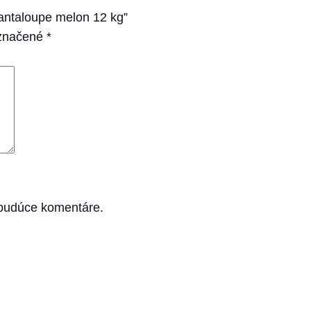
antaloupe melon 12 kg”
označené
*
 budúce komentáre.