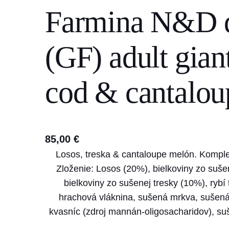
Farmina N&D
s
e
a
(GF) adult gian
r
c
cod & cantalou
h
85,00
€
Losos, treska & cantaloupe melón. Komple
Zloženie: Losos (20%), bielkoviny zo suše
bielkoviny zo sušenej tresky (10%), rybí
hrachová vláknina, sušená mrkva, sušená l
kvasníc (zdroj mannán-oligosacharidov), su