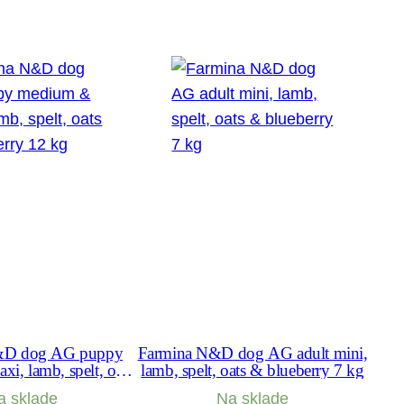
&D dog AG puppy
Farmina N&D dog AG adult mini,
i, lamb, spelt, oats
lamb, spelt, oats & blueberry 7 kg
eberry 12 kg
a sklade
Na sklade