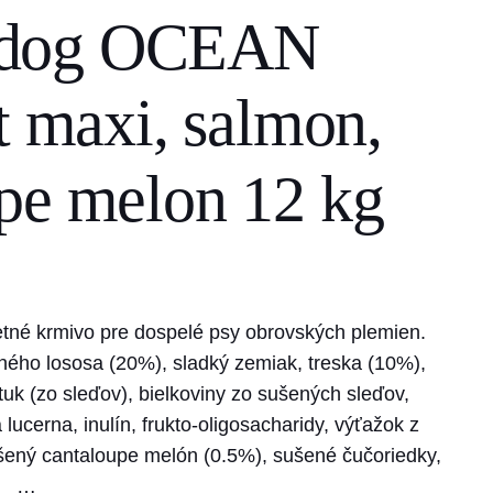
 dog OCEAN
t maxi, salmon,
pe melon 12 kg
tné krmivo pre dospelé psy obrovských plemien.
ného lososa (20%), sladký zemiak, treska (10%),
 tuk (zo sleďov), bielkoviny zo sušených sleďov,
ucerna, inulín, frukto-oligosacharidy, výťažok z
šený cantaloupe melón (0.5%), sušené čučoriedky,
…