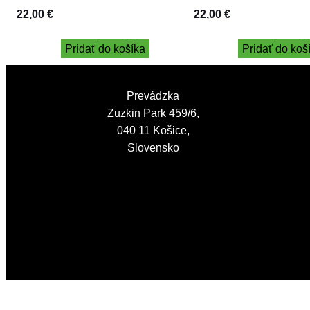
22,00
€
22,00
€
Pridať do košíka
Pridať do koš
Prevádzka
Zuzkin Park 459/6,
040 11 Košice,
Slovensko