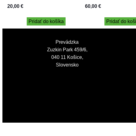
20,00
€
60,00
€
Pridať do košíka
Pridať do koš
Prevádzka
Zuzkin Park 459/6,
040 11 Košice,
Slovensko