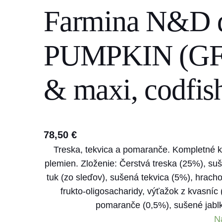
Farmina N&D
s
e
a
PUMPKIN (GF)
r
c
& maxi, codfis
h
78,50
€
Treska, tekvica a pomaranče. Kompletné k
plemien. Zloženie: Čerstvá treska (25%), suš
tuk (zo sleďov), sušená tekvica (5%), hracho
frukto-oligosacharidy, výťažok z kvasníc
pomaranče (0,5%), sušené jabl
N