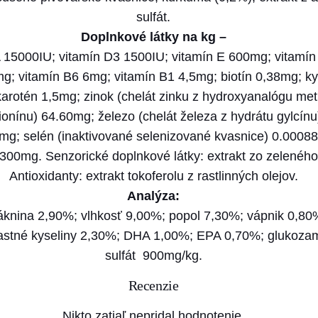
&
sulfát.
D
Doplnkové látky na kg –
d
A 15000IU; vitamín D3 1500IU; vitamín E 600mg; vitamí
o
g; vitamín B6 6mg; vitamín B1 4,5mg; biotín 0,38mg; kys
g
karotén 1,5mg; zinok (chelát zinku z hydroxyanalógu me
O
nínu) 64.60mg; železo (chelát železa z hydrátu gylcínu
C
g; selén (inaktivované selenizované kvasnice) 0.00088
E
300mg. Senzorické doplnkové látky: extrakt zo zeleného
A
Antioxidanty: extrakt tokoferolu z rastlinných olejov.
N
Analýza:
P
láknina 2,90%; vlhkosť 9,00%; popol 7,30%; vápnik 0,8
U
stné kyseliny 2,30%; DHA 1,00%; EPA 0,70%; glukozam
M
sulfát 900mg/kg.
P
Recenzie
K
I
Nikto zatiaľ nepridal hodnotenie.