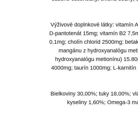
Výživové doplnkové látky: vitamín 
D-pantotenát 15mg; vitamín B2 7,5m
0,1mg; cholín chlorid 2500mg; beta
mangánu z hydroxyanalógu metio
hydroxyanalógu metionínu) 15.80m
4000mg; taurín 1000mg; L-karnitín 
Bielkoviny 30,00%; tuky 18,00%; v
kyseliny 1,60%; Omega-3 ma