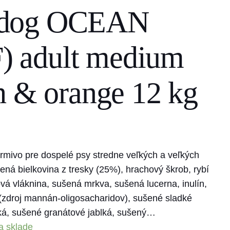
 dog OCEAN
 adult medium
h & orange 12 kg
rmivo pre dospelé psy stredne veľkých a veľkých
ená bielkovina z tresky (25%), hrachový škrob, rybí
vá vláknina, sušená mrkva, sušená lucerna, inulín,
 (zdroj mannán-oligosacharidov), sušené sladké
ká, sušené granátové jablká, sušený…
a sklade