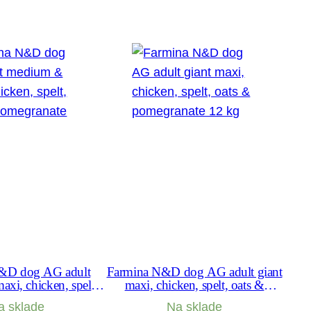
&D dog AG adult
Farmina N&D dog AG adult giant
xi, chicken, spelt,
maxi, chicken, spelt, oats &
megranate 12 kg
pomegranate 12 kg
a sklade
Na sklade