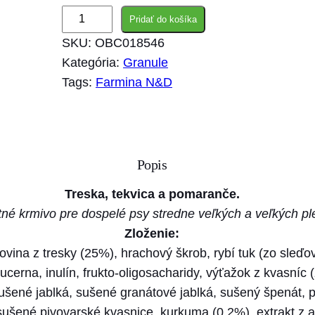
m
Pridať do košíka
n
SKU:
OBC018546
o
Kategória:
Granule
ž
Tags:
Farmina N&D
s
t
v
o
Popis
F
a
Treska, tekvica a pomaranče.
r
né krmivo pre dospelé psy stredne veľkých a veľkých pl
m
Zloženie:
i
ovina z tresky (25%), hrachový škrob, rybí tuk (zo sleďo
n
cerna, inulín, frukto-oligosacharidy, výťažok z kvasníc
a
šené jablká, sušené granátové jablká, sušený špenát, p
N
sušené pivovarské kvasnice, kurkuma (0,2%), extrakt z a