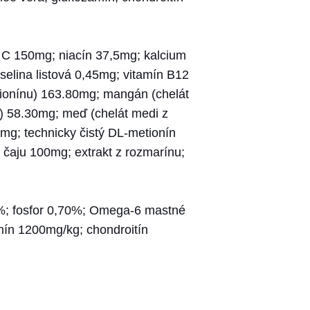
n C 150mg; niacín 37,5mg; kalcium
elina listová 0,45mg; vitamín B12
tionínu) 163.80mg; mangán (chelát
) 58.30mg; meď (chelát medi z
mg; technicky čistý DL-metionín
 čaju 100mg; extrakt z rozmarínu;
0%; fosfor 0,70%; Omega-6 mastné
ín 1200mg/kg; chondroitín