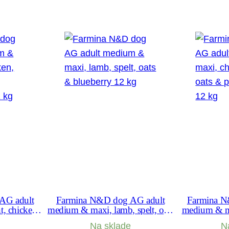
&
m
a
x
i
,
c
o
d
f
i
s
h
&
AG adult
Farmina N&D dog AG adult
Farmina N
, chicken,
medium & maxi, lamb, spelt, oats
medium & ma
o
anate 12 kg
& blueberry 12 kg
oats & po
Na sklade
N
r