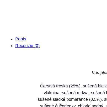
Popis
Recenzie (0)
Komplet
Čerstvá treska (25%), sušená bielk
vláknina, sušená mrkva, sušená lu
sušené sladké pomaranče (0,5%), su
sušené čučoriedky, chlorid sodný, 