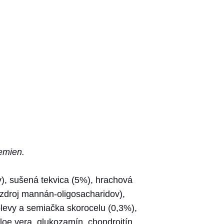
emien.
v), sušená tekvica (5%), hrachová
 (zdroj mannán-oligosacharidov),
levy a semiačka skorocelu (0,3%),
loe vera, glukozamín, chondroitín