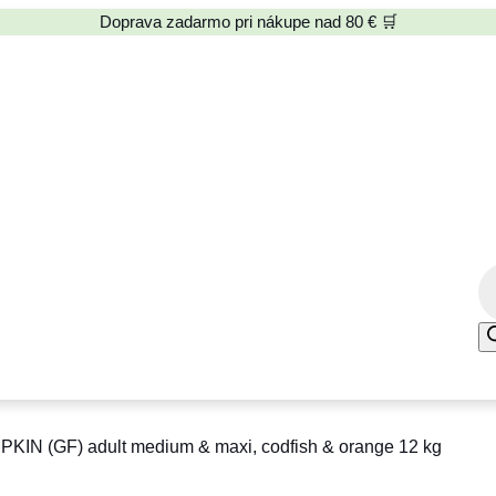
Doprava zadarmo pri nákupe nad 80 € 🛒
P
r
o
d
u
c
N (GF) adult medium & maxi, codfish & orange 12 kg
t
s