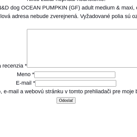
N
a N&D dog OCEAN PUMPKIN (GF) adult medium & maxi, c
(
lová adresa nebude zverejnená.
Vyžadované polia sú 
G
F
)
a
d
 recenzia
*
u
Meno
*
l
E-mail
*
t
, e-mail a webovú stránku v tomto prehliadači pre moje
m
e
d
i
u
m