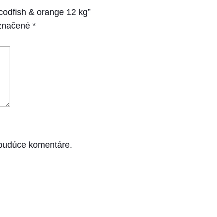
odfish & orange 12 kg”
označené
*
 budúce komentáre.