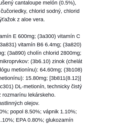
 sušený cantaloupe melón (0.5%),
učoriedky, chlorid sodný, chlorid
ýťažok z aloe vera.
itamín E 600mg; (3a300) vitamín C
(3a831) vitamín B6 6.4mg; (3a820)
mg; (3a890) cholín chlorid 2800mg;
ikroprvkov: (3b6.10) zinok (chelát
lógu metionínu): 64.60mg; (3b108)
etionínu): 15.80mg; [3b811(8.12)]
c301) DL-metionín, technicky čistý
z rozmarínu lekárskeho.
stlinných olejov.
.00%; popol 8.50%; vápnik 1.10%;
1.10%; EPA 0.80%; glukozamín