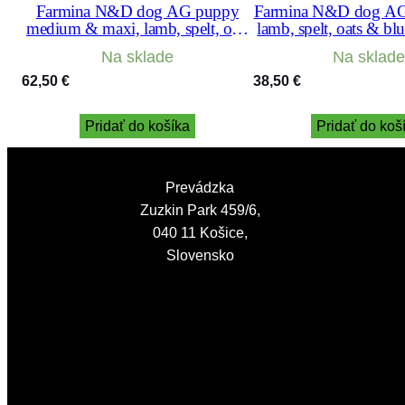
Farmina N&D dog AG puppy
Farmina N&D dog AG 
medium & maxi, lamb, spelt, oats
lamb, spelt, oats & bl
& blueberry 12 kg
Na sklade
Na sklade
62,50
€
38,50
€
Pridať do košíka
Pridať do koš
Prevádzka
Zuzkin Park 459/6,
040 11 Košice,
Slovensko