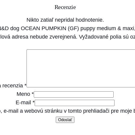
P
Recenzie
K
I
Nikto zatiaľ nepridal hodnotenie.
N
na N&D dog OCEAN PUMPKIN (GF) puppy medium & maxi, 
(
lová adresa nebude zverejnená.
Vyžadované polia sú 
G
F
)
p
u
 recenzia
*
p
Meno
*
p
E-mail
*
y
, e-mail a webovú stránku v tomto prehliadači pre moje
m
e
d