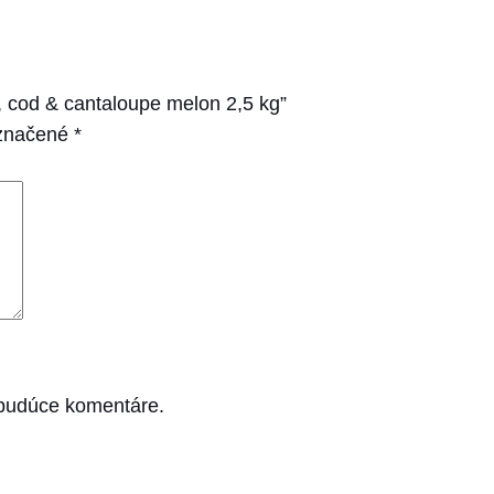
cod & cantaloupe melon 2,5 kg”
označené
*
 budúce komentáre.