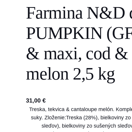
Farmina N&D
s
e
a
PUMPKIN (GF)
r
c
& maxi, cod & 
h
melon 2,5 kg
31,00
€
Treska, tekvica & cantaloupe melón. Komple
suky. Zloženie:Treska (28%), bielkoviny zo
sleďov), bielkoviny zo sušených sleďov