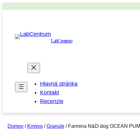
LabCentrum
Hlavná stránka
Kontakt
Recenzie
Domov
/
Krmivo
/
Granule
/ Farmina N&D dog OCEAN PUMPK