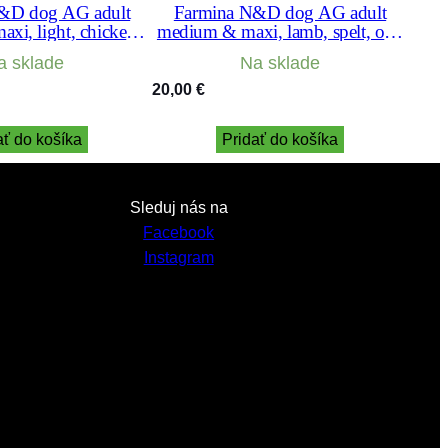
&D dog AG adult
Farmina N&D dog AG adult
xi, light, chicken,
medium & maxi, lamb, spelt, oats
& pomegranate 12 kg
& blueberry 2,5 kg
a sklade
Na sklade
20,00
€
ať do košíka
Pridať do košíka
Sleduj nás na
Facebook
Instagram