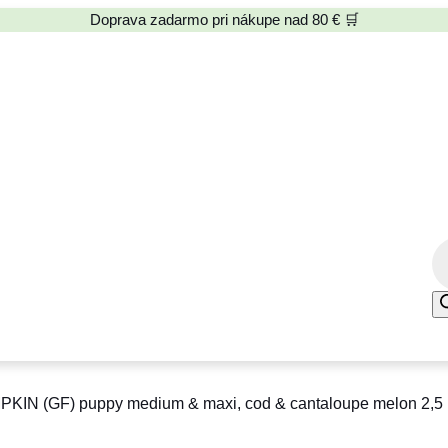
Doprava zadarmo pri nákupe nad 80 € 🛒
P
r
o
d
u
c
IN (GF) puppy medium & maxi, cod & cantaloupe melon 2,5 
t
s