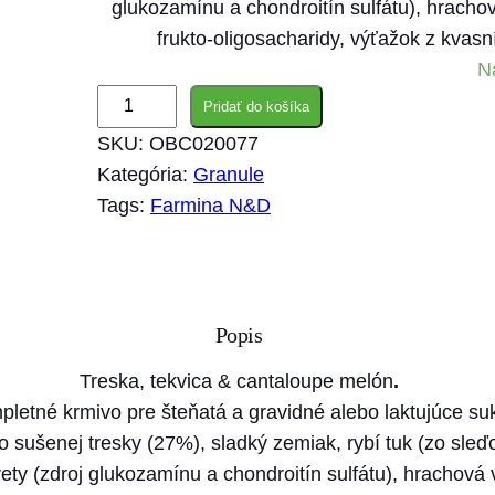
glukozamínu a chondroitín sulfátu), hrachov
frukto-oligosacharidy, výťažok z kvas
N
m
Pridať do košíka
n
SKU:
OBC020077
o
Kategória:
Granule
ž
Tags:
Farmina N&D
s
t
v
o
Popis
F
a
Treska, tekvica & cantaloupe melón
.
r
letné krmivo pre šteňatá a gravidné alebo laktujúce su
m
o sušenej tresky (27%), sladký zemiak, rybí tuk (zo sleď
i
ety (zdroj glukozamínu a chondroitín sulfátu), hrachová