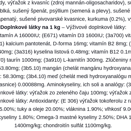
n
aridy, výťažok z kvasníc (zdroj mannán-oligosacharidov),
a
blká, sušený špenát, psýllium (semená a plevy), sušené č
N
vápenatý, sušené pivovarské kvasnice, kurkuma (0.2%), v
&
Doplnkové látky na 1 kg
– Výživové doplnkové látky:
D
itamín A 16000IU; (E671) vitamín D3 1600IU; (3a700) v
d
1) kalcium pantotenát, D-forma 16mg; vitamín B2 8mg; 
o
40mg; (3a316) kyselina listová 0.48mg; vitamín B12 0.1
g
0) taurín 1000mg; (3a910) L-karnitín 300mg. Zlúčeniny m
O
163.80mg; (3b5.10) mangán (chelát mangánu hydroxyana
C
u): 58.30mg; (3b4.10) meď (chelát medi hydroxyanalógu m
E
asnice) 0.00088mg. Aminokyseliny, ich soli a analógy: (3
A
nkové látky: výťažok zo zeleného čaju 100mg; výťažok 
N
kové látky: Antioxidanty: (E 306) výťažok tokoferolu z ra
P
35.00%; tuky a oleje 20.00%; vláknina 1.90%; vlhkosť 9
U
kyseliny 1.80%; Omega-3 mastné kyseliny 2.50%; DHA 
M
1400mg/kg; chondroitín sulfát 1100mg/kg.