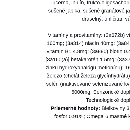
lucerna, inulín, frukto-oligosach
sušené jablká, sušené granátové ja
draselný, uhličitan 
Vitamíny a provitamíny: (3a672b) v
160mg; (3a314) niacín 40mg; (3a84
vitamín B1 4.8mg; (3a880) biotín 0.
[3a160(a)] betakarotén 1.5mg; (3a37
zinku hydroxyanalógu metionínu): 
železo (chelát železa glycínhydrát
selén (inaktivované selenizované kv
6000mg. Senzorické dopl
Technologické dopln
Priemerné hodnoty:
Bielkoviny 
fosfor 0.91%; Omega-6 mastné 