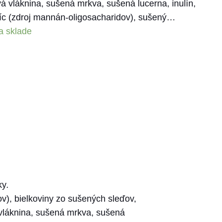
á vláknina, sušená mrkva, sušená lucerna, inulín,
níc (zdroj mannán-oligosacharidov), sušený…
a sklade
ky
.
ov), bielkoviny zo sušených sleďov,
 vláknina, sušená mrkva, sušená