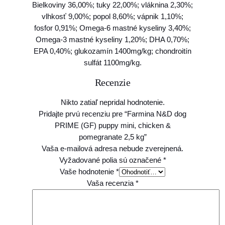
Bielkoviny 36,00%; tuky 22,00%; vláknina 2,30%;
&
vlhkosť 9,00%; popol 8,60%; vápnik 1,10%;
p
fosfor 0,91%; Omega-6 mastné kyseliny 3,40%;
o
Omega-3 mastné kyseliny 1,20%; DHA 0,70%;
m
EPA 0,40%; glukozamín 1400mg/kg; chondroitín
e
sulfát 1100mg/kg.
g
r
Recenzie
a
n
Nikto zatiaľ nepridal hodnotenie.
a
Pridajte prvú recenziu pre “Farmina N&D dog
t
PRIME (GF) puppy mini, chicken &
e
pomegranate 2,5 kg”
2
Vaša e-mailová adresa nebude zverejnená.
,
Vyžadované polia sú označené
*
5
Vaše hodnotenie
*
k
Vaša recenzia
*
g