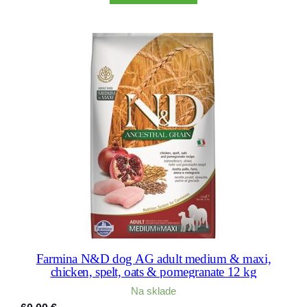
Farmina N&D dog AG adult medium & maxi,
chicken, spelt, oats & pomegranate 12 kg
Na sklade