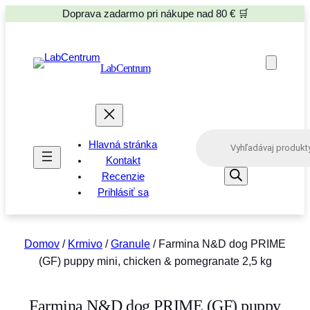
Doprava zadarmo pri nákupe nad 80 € 🛒
LabCentrum
P
Hlavná stránka
r
o
Kontakt
d
Recenzie
u
Prihlásiť sa
c
t
s
s
e
Domov
/
Krmivo
/
Granule
/ Farmina N&D dog PRIME
a
(GF) puppy mini, chicken & pomegranate 2,5 kg
r
c
h
Farmina N&D dog PRIME (GF) puppy