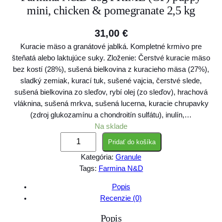
mini, chicken & pomegranate 2,5 kg
31,00
€
Kuracie mäso a granátové jablká. Kompletné krmivo pre
šteňatá alebo laktujúce suky. Zloženie: Čerstvé kuracie mäso
bez kostí (28%), sušená bielkovina z kuracieho mäsa (27%),
sladký zemiak, kurací tuk, sušené vajcia, čerstvé slede,
sušená bielkovina zo sleďov, rybí olej (zo sleďov), hrachová
vláknina, sušená mrkva, sušená lucerna, kuracie chrupavky
(zdroj glukozamínu a chondroitín sulfátu), inulín,…
Na sklade
m
Pridať do košíka
n
Kategória:
Granule
o
Tags:
Farmina N&D
ž
s
Popis
t
Recenzie (0)
v
Popis
o