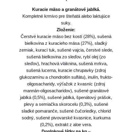
F
Kuracie mäso a granátové jablká.
a
Kompletné krmivo pre šteňatá alebo laktujúce
r
suky.
m
Zloženie:
i
Čerstvé kuracie mäso bez kostí (28%), sušená
n
bielkovina z kuracieho mäsa (27%), sladký
a
zemiak, kurací tuk, sušené vajcia, čerstvé slede,
N
sušená bielkovina zo sleďov, rybí olej (zo
&
sleďov), hrachová vláknina, sušená mrkva,
D
sušená lucerna, kuracie chrupavky (zdroj
d
glukozamínu a chondroitín sulfátu), inulín, frukto-
o
oligosacharidy, výťažok z kvasníc (zdroj
g
mannán-oligosacharidov), sušené granátové
P
jablká (0,5%), sušené jablká, špenátový prášok,
R
plevy a semiačka skorocelu (0,3%), sušené
I
sladké pomaranče, sušené čučoriedky, chlorid
M
sodný, sušené pivovarské kvasnice, kurkuma
E
(0,2%), extrakt z aloe vera.
(
Doplnkové látky na kg
–