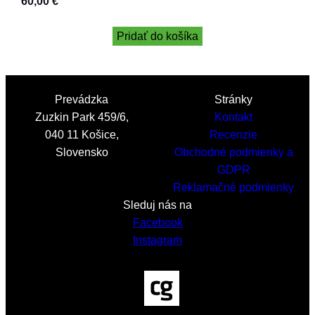
60,00
€
Pridať do košíka
Prevádzka
Stránky
Zuzkin Park 459/6,
Kontakt
040 11 Košice,
Recenzie
Slovensko
Obchodné podmienky a
GDPR
Reklamačné podmienky
Sleduj nás na
Facebook
Instagram