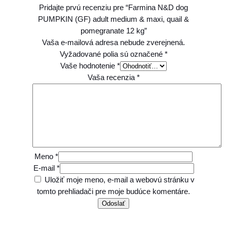
a
Pridajte prvú recenziu pre “Farmina N&D dog
t
PUMPKIN (GF) adult medium & maxi, quail &
e
pomegranate 12 kg”
1
Vaša e-mailová adresa nebude zverejnená.
2
Vyžadované polia sú označené
*
k
Vaše hodnotenie
*
g
Vaša recenzia
*
Meno
*
E-mail
*
Uložiť moje meno, e-mail a webovú stránku v
tomto prehliadači pre moje budúce komentáre.