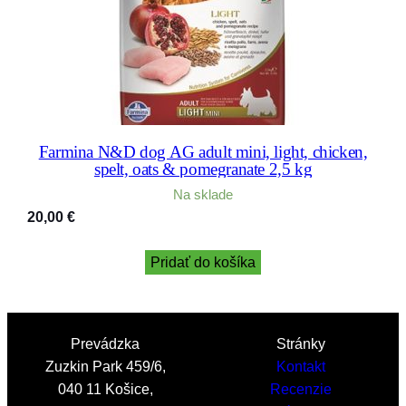
Farmina N&D dog AG adult mini, light, chicken,
spelt, oats & pomegranate 2,5 kg
Na sklade
20,00
€
Pridať do košíka
Prevádzka
Stránky
Zuzkin Park 459/6,
Kontakt
040 11 Košice,
Recenzie