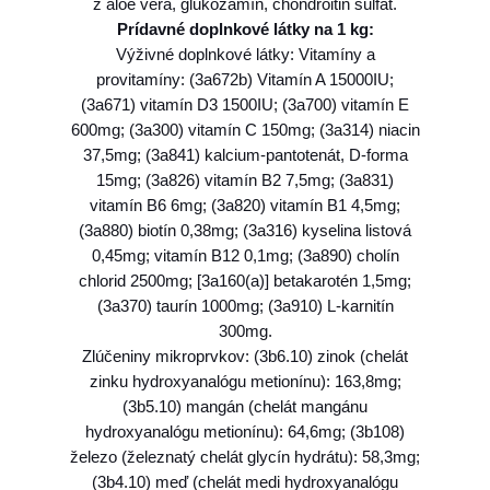
z aloe vera, glukozamín, chondroitin sulfát.
P
Prídavné doplnkové látky na 1 kg:
K
Výživné doplnkové látky: Vitamíny a
I
provitamíny: (3a672b) Vitamín A 15000IU;
N
(3a671) vitamín D3 1500IU; (3a700) vitamín E
(
600mg; (3a300) vitamín C 150mg; (3a314) niacin
G
37,5mg; (3a841) kalcium-pantotenát, D-forma
F
15mg; (3a826) vitamín B2 7,5mg; (3a831)
)
vitamín B6 6mg; (3a820) vitamín B1 4,5mg;
a
(3a880) biotín 0,38mg; (3a316) kyselina listová
d
0,45mg; vitamín B12 0,1mg; (3a890) cholín
u
chlorid 2500mg; [3a160(a)] betakarotén 1,5mg;
l
(3a370) taurín 1000mg; (3a910) L-karnitín
t
300mg.
m
Zlúčeniny mikroprvkov: (3b6.10) zinok (chelát
e
zinku hydroxyanalógu metionínu): 163,8mg;
d
(3b5.10) mangán (chelát mangánu
i
hydroxyanalógu metionínu): 64,6mg; (3b108)
u
železo (železnatý chelát glycín hydrátu): 58,3mg;
m
(3b4.10) meď (chelát medi hydroxyanalógu
&