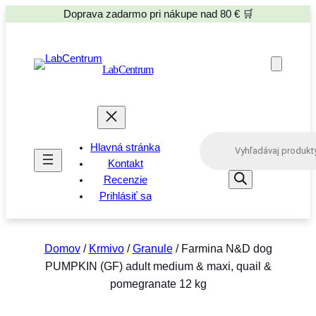
Doprava zadarmo pri nákupe nad 80 € 🛒
LabCentrum
P
Hlavná stránka
r
o
Kontakt
d
Recenzie
u
Prihlásiť sa
c
t
s
s
e
Domov
/
Krmivo
/
Granule
/ Farmina N&D dog
a
PUMPKIN (GF) adult medium & maxi, quail &
r
c
pomegranate 12 kg
h