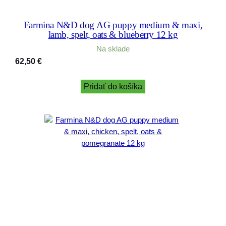
Farmina N&D dog AG puppy medium & maxi,
lamb, spelt, oats & blueberry 12 kg
Na sklade
62,50
€
Pridať do košíka