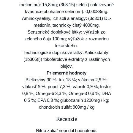
metionínu): 15,8mg; (3b8.15) selén (inaktivované
m
kvasnice obohatené selénom): 0,00088mg.
a
Aminokyseliny, ich soli a analógy: (3c301) DL-
x
metionín, technicky čistý 4000mg.
i
Senzorické doplnkové látky: výťažok zo
,
zeleného čaju 100mg; výťažok z rozmarínu
q
lekárskeho.
u
Technologické doplnkové látky: Antioxidanty:
a
(1b306(i)) tokoferolové extrakty z rastlinných
i
olejov.
l
Priemerné hodnoty
&
Bielkoviny 30 %; tuk 18 %; vláknina 2,9 %;
p
vlhkosť 9 %; popol 7,3 %; vápnik 0,9 %; fosfor
o
0,8 %; Omega-6 3,3 %; Omega-3 0,9 %; DHA
m
0,5 %; EPA 0,3 %; glukozamín 1200mg / kg;
e
chondroitin sulfát 900mg / kg
g
r
Recenzie
a
n
Nikto zatiaľ nepridal hodnotenie.