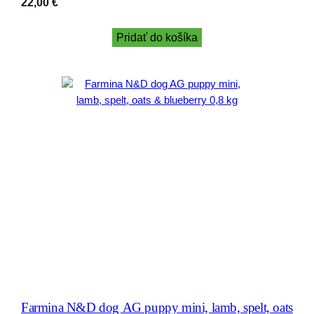
22,00
€
Pridať do košíka
Farmina N&D dog AG puppy mini, lamb, spelt, oats