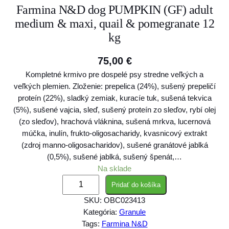
Farmina N&D dog PUMPKIN (GF) adult
medium & maxi, quail & pomegranate 12
kg
75,00
€
Kompletné krmivo pre dospelé psy stredne veľkých a
veľkých plemien. Zloženie: prepelica (24%), sušený prepeličí
proteín (22%), sladký zemiak, kuracíe tuk, sušená tekvica
(5%), sušené vajcia, sleď, sušený proteín zo sleďov, rybí olej
(zo sleďov), hrachová vláknina, sušená mrkva, lucernová
múčka, inulín, frukto-oligosacharidy, kvasnicový extrakt
(zdroj manno-oligosacharidov), sušené granátové jablká
(0,5%), sušené jablká, sušený špenát,…
Na sklade
m
Pridať do košíka
n
SKU:
OBC023413
o
Kategória:
Granule
ž
Tags:
Farmina N&D
s