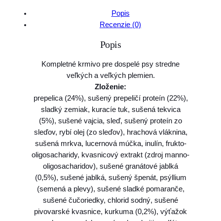
t
Popis
v
Recenzie (0)
o
Popis
F
a
Kompletné krmivo pre dospelé psy stredne
r
veľkých a veľkých plemien.
m
Zloženie:
i
prepelica (24%), sušený prepeličí proteín (22%),
n
sladký zemiak, kuracíe tuk, sušená tekvica
a
(5%), sušené vajcia, sleď, sušený proteín zo
N
sleďov, rybí olej (zo sleďov), hrachová vláknina,
&
sušená mrkva, lucernová múčka, inulín, frukto-
D
oligosacharidy, kvasnicový extrakt (zdroj manno-
d
oligosacharidov), sušené granátové jablká
o
(0,5%), sušené jablká, sušený špenát, psýllium
g
(semená a plevy), sušené sladké pomaranče,
P
sušené čučoriedky, chlorid sodný, sušené
U
pivovarské kvasnice, kurkuma (0,2%), výťažok
M