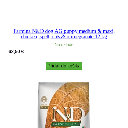
Farmina N&D dog AG puppy medium & maxi,
chicken, spelt, oats & pomegranate 12 kg
Na sklade
62,50
€
Pridať do košíka