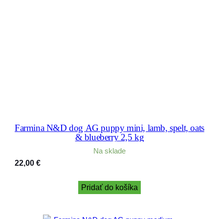
Farmina N&D dog AG puppy mini, lamb, spelt, oats
& blueberry 2,5 kg
Na sklade
22,00
€
Pridať do košíka