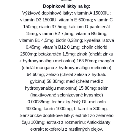
I
Doplnkové látky na kg:
N
Výživové doplnkové látky: vitamín A 15000IU;
(
vitamín D3 1500IU; vitamín E 600mg; vitamín C
G
150mg; niacín 37,5mg; kalcium D-pantotenát
F
15mg; vitamín B2 7,5mg; vitamín B6 6mg;
)
vitamín B1 4,5mg; biotín 0,38mg; kyselina listová
a
0,45mg; vitamín B12 0,1mg; cholín chlorid
d
2500mg; betakarotén 1,5mg; zinok (chelát zinku
u
z hydroxyanalógu metionínu) 163.80mg; mangán
l
(chelát mangánu z hydroxyanalógu metionínu)
t
64.60mg; železo (chelát železa z hydrátu
m
gylcínu) 58.30mg; meď (chelát medi z
i
hydroxyanalógu metionínu) 15.80mg; selén
n
(inaktivované selenizované kvasnice)
i
0.00088mg; technicky čistý DL-metionín
,
4000mg; taurín 1000mg; L-karnitín 300mg.
b
Senzorické doplnkové látky: extrakt zo zeleného
o
čaju 100mg; extrakt z rozmarínu; Antioxidanty:
a
extrakt tokoferolu z rastlinných olejov.
r