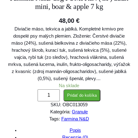
mini, boar & apple 7 kg
48,00
€
Diviačie mäso, tekvica a jablká. Kompletné krmivo pre
dospelé psy malých plemien. Zloženie: Čerstvé diviačie
mäso (24%), sušená bielkovina z diviačieho mäsa (22%),
hrachový škrob, kurací tuk, sušená tekvica (5%), sušené
vajcia, rybí tuk (zo sleďov), hrachová vláknina, sušená
mrkva, sušená lucerna, inulín, frukto-oligosacharidy, výťažok
z kvasníc (zdroj mannán-oligosacharidov), sušené jablká
(0,5%), sušený špenát, plevy…
Na sklade
m
Pridať do košíka
n
SKU:
OBC013059
o
Kategória:
Granule
ž
Tags:
Farmina N&D
s
t
Popis
v
Recenzie (0)