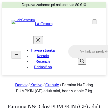
Doprava zadarmo pri nákupe nad 80 € 🛒
LabCentrum
P
Hlavná stránka
r
o
Kontakt
d
Recenzie
u
Prihlásiť sa
c
t
s
s
e
Domov
/
Krmivo
/
Granule
/ Farmina N&D dog
a
PUMPKIN (GF) adult mini, boar & apple 7 kg
r
c
h
Farmina N&D dog PUMPKIN (GF) adult