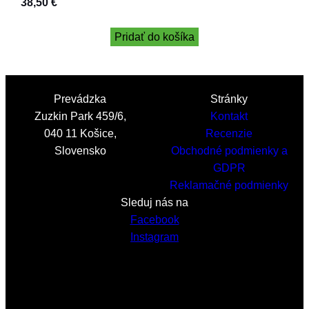
38,50
€
Pridať do košíka
Prevádzka
Stránky
Zuzkin Park 459/6,
Kontakt
040 11 Košice,
Recenzie
Slovensko
Obchodné podmienky a
GDPR
Reklamačné podmienky
Sleduj nás na
Facebook
Instagram