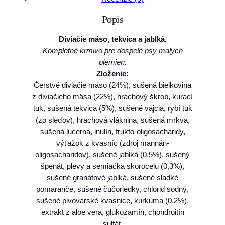
o
Popis
F
a
Diviačie mäso, tekvica a jablká.
r
Kompletné krmivo pre dospelé psy malých
m
plemien.
i
Zloženie:
n
Čerstvé diviačie mäso (24%), sušená bielkovina
a
z diviačieho mäsa (22%), hrachový škrob, kurací
N
tuk, sušená tekvica (5%), sušené vajcia, rybí tuk
&
(zo sleďov), hrachová vláknina, sušená mrkva,
D
sušená lucerna, inulín, frukto-oligosacharidy,
d
výťažok z kvasníc (zdroj mannán-
o
oligosacharidov), sušené jablká (0,5%), sušený
g
špenát, plevy a semiačka skorocelu (0,3%),
P
sušené granátové jablká, sušené sladké
U
pomaranče, sušené čučoriedky, chlorid sodný,
M
sušené pivovarské kvasnice, kurkuma (0,2%),
P
extrakt z aloe vera, glukozamín, chondroitín
K
sulfát.