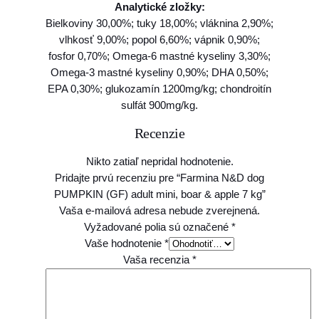
Analytické zložky:
&
Bielkoviny 30,00%; tuky 18,00%; vláknina 2,90%;
a
vlhkosť 9,00%; popol 6,60%; vápnik 0,90%;
p
fosfor 0,70%; Omega-6 mastné kyseliny 3,30%;
p
Omega-3 mastné kyseliny 0,90%; DHA 0,50%;
l
EPA 0,30%; glukozamín 1200mg/kg; chondroitín
e
sulfát 900mg/kg.
7
k
Recenzie
g
Nikto zatiaľ nepridal hodnotenie.
Pridajte prvú recenziu pre “Farmina N&D dog
PUMPKIN (GF) adult mini, boar & apple 7 kg”
Vaša e-mailová adresa nebude zverejnená.
Vyžadované polia sú označené
*
Vaše hodnotenie
*
Vaša recenzia
*