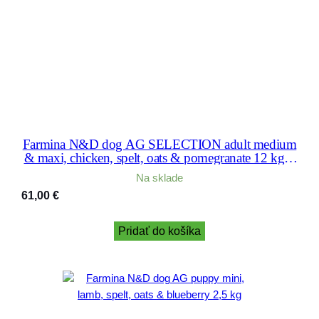
Farmina N&D dog AG SELECTION adult medium
& maxi, chicken, spelt, oats & pomegranate 12 kg +
3 kg
Na sklade
61,00
€
Pridať do košíka