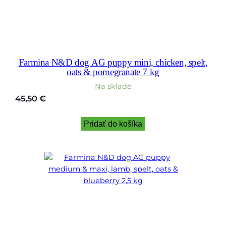
Farmina N&D dog AG puppy mini, chicken, spelt,
oats & pomegranate 7 kg
Na sklade
45,50
€
Pridať do košíka