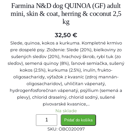
Farmina N&D dog QUINOA (GF) adult
mini, skin & coat, herring & coconut 2,5
kg
32,50
€
Slede, quinoa, kokos a kurkuma. Kompletné krmivo
pre dospelé psy. Zloženie: Slede (20%), bielkoviny zo
sušených sleďov (20%), hrachový škrob, rybí tuk (zo
sleďov), semená quinoy (8%), ľanové semiačka, sušený
kokos (2.5%), kurkuma (2.5%), inulín, frukto-
oligosacharidy, výťažok z kvasníc (zdroj mannán-
oligosacharidov), uhličitan vápenatý,
hydrogenfosforečnan vápenatý, psýllium (semená a
plevy), chlorid draselný, chlorid sodný, sušené
pivovarské kvasnice,…
Na sklade
m
Pridať do košíka
n
SKU:
OBC020097
o