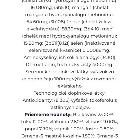
(chelát zinku hydroxyanalógu metionínu):
k
163.80mg; (3b5.10) mangán (chelát
i
mangánu hydroxyanalógu metionínu):
n
64.60mg; (3b108) železo (chelát železa
&
glycínhydrátu): 58.30mg; (3b4.10) meď
c
(chelát medi hydroxyanalógu metionínu):
o
15.80mg; [3b811(8.12)] selén (inaktivované
a
selenizované kvasnice) 0.00088mg.
t
Aminokyseliny, ich soli a analógy: (3c301)
,
DL-metionín, technicky čistý 4000mg.
h
Senzorické doplnkové látky: výťažok zo
e
zeleného čaju 100mg; výťažok z rozmarínu
r
lekárskeho.
r
Technologické doplnkové látky:
i
Antioxidanty: (E 306) výťažok tokoferolu z
n
rastlinných olejov.
g
Priemerné hodnoty:
Bielkoviny 23.00%;
&
tuky 12.00%; vláknina 2.80%; vlhkosť 9.00%;
c
popol 7.90%; vápnik 1.00%; fosfor 0.80%;
o
Omega-6 mastné kyseliny 1.50%; Omega-3