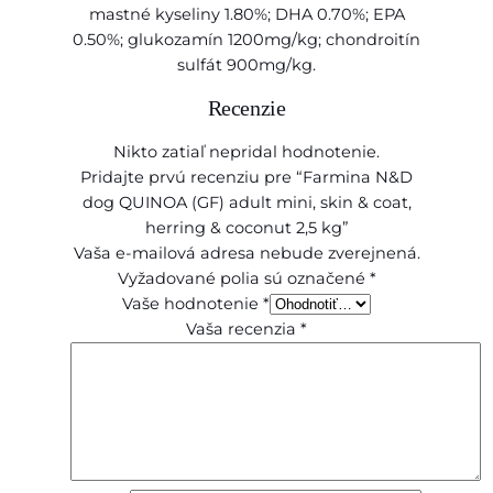
c
mastné kyseliny 1.80%; DHA 0.70%; EPA
o
0.50%; glukozamín 1200mg/kg; chondroitín
n
sulfát 900mg/kg.
u
Recenzie
t
2
Nikto zatiaľ nepridal hodnotenie.
,
Pridajte prvú recenziu pre “Farmina N&D
5
dog QUINOA (GF) adult mini, skin & coat,
k
herring & coconut 2,5 kg”
g
Vaša e-mailová adresa nebude zverejnená.
Vyžadované polia sú označené
*
Vaše hodnotenie
*
Vaša recenzia
*