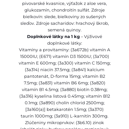
U
pivovarské kvasnice, výťažok z aloe vera,
I
glukozamín, chondroitín sulfát. Zdroje
N
bielkovín: slede, bielkoviny zo sušených
O
sleďov. Zdroje sacharidov: hrachový škrob,
A
semená quinoy.
(
Doplnkové látky na 1 kg
– Výživové
G
doplnkové látky:
F
Vitamíny a provitamíny: (3a672b) vitamín A
)
15000IU; (E671) vitamín D3 1500IU; (3a700)
a
vitamín E 600mg; (3a300) vitamín C 150mg;
d
(3a314) niacín 37.5mg; (3a841) kalcium
u
pantotenát, D-forma 15mg; vitamín B2
l
7.5mg; (3a831) vitamín B6 6mg; (3a820)
t
vitamín B1 4.5mg; (3a880) biotín 0.38mg;
m
(3a316) kyselina listová 0.45mg; vitamín B12
i
0.1mg; (3a890) cholín chlorid 2500mg;
n
[3a160(a)] betakarotén 1.5mg; (3a370)
i
taurín 1000mg; (3a910) L-karnitín 300mg.
,
Zlúčeniny mikroprvkov: (3b6.10) zinok
s