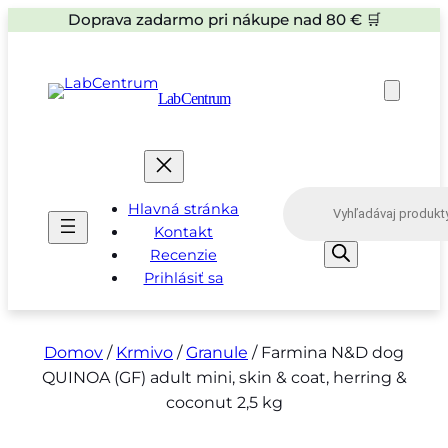
Doprava zadarmo pri nákupe nad 80 € 🛒
LabCentrum
P
Hlavná stránka
r
o
Kontakt
d
Recenzie
u
Prihlásiť sa
c
t
s
s
e
Domov
/
Krmivo
/
Granule
/ Farmina N&D dog
a
QUINOA (GF) adult mini, skin & coat, herring &
r
c
coconut 2,5 kg
h