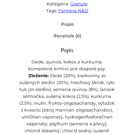
Kategória:
Granule
ž
Tags:
Farmina N&D
s
t
Popis
v
o
Recenzie (0)
F
a
Popis
r
m
Slede, quinoa, kokos a kurkuma.
i
Kompletné krmivo pre dospelé psy.
n
Zloženie:
Slede (20%), bielkoviny zo
a
sušených sleďov (20%), hrachový škrob, rybí
N
tuk (zo sleďov), semená quinoy (8%), ľanové
&
semiačka, sušený kokos (2.5%), kurkuma
D
(2.5%), inulín, frukto-oligosacharidy, výťažok
d
z kvasníc (zdroj mannán-oligosacharidov),
o
uhličitan vápenatý, hydrogenfosforečnan
g
vápenatý, psýllium (semená a plevy),
Q
chlorid draselný, chlorid sodný, sušené