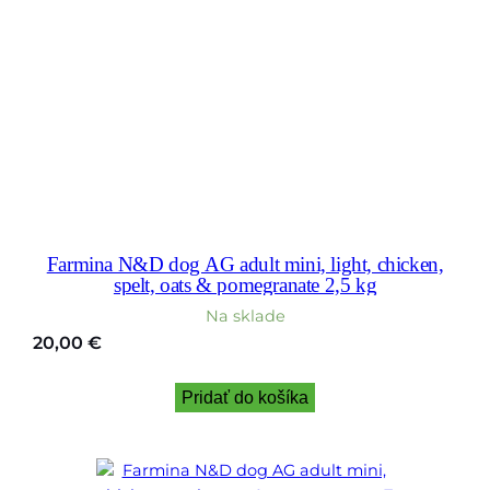
Farmina N&D dog AG adult mini, light, chicken,
spelt, oats & pomegranate 2,5 kg
Na sklade
20,00
€
Pridať do košíka