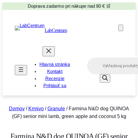
Doprava zadarmo pri nákupe nad 80 € 🛒
LabCentrum
P
Hlavná stránka
r
o
Kontakt
d
Recenzie
u
Prihlásiť sa
c
t
s
s
e
Domov
/
Krmivo
/
Granule
/ Farmina N&D dog QUINOA
a
(GF) senior mini lamb, green apple and coconut 5 kg
r
c
h
Farmina N&D dog QUINOA (GF) senior