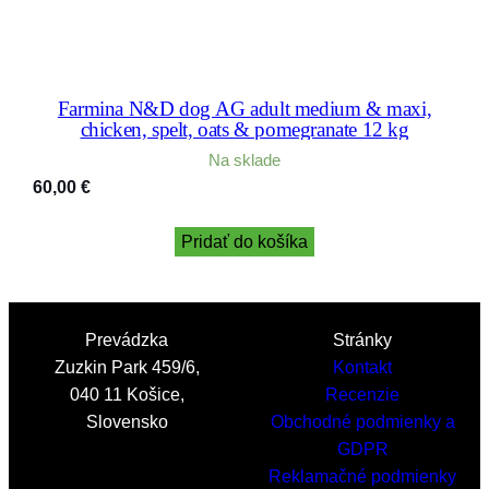
Farmina N&D dog AG adult medium & maxi,
chicken, spelt, oats & pomegranate 12 kg
Na sklade
60,00
€
Pridať do košíka
Prevádzka
Stránky
Zuzkin Park 459/6,
Kontakt
040 11 Košice,
Recenzie
Slovensko
Obchodné podmienky a
GDPR
Reklamačné podmienky