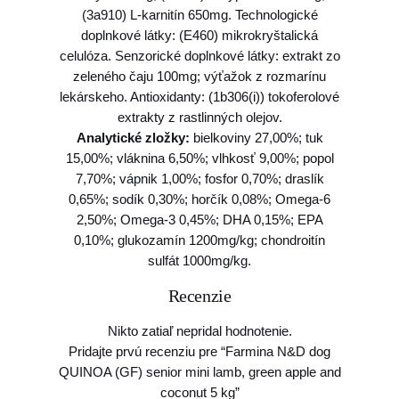
(3a910) L-karnitín 650mg. Technologické
doplnkové látky: (E460) mikrokryštalická
celulóza. Senzorické doplnkové látky: extrakt zo
zeleného čaju 100mg; výťažok z rozmarínu
lekárskeho. Antioxidanty: (1b306(i)) tokoferolové
extrakty z rastlinných olejov.
Analytické zložky:
bielkoviny 27,00%; tuk
15,00%; vláknina 6,50%; vlhkosť 9,00%; popol
7,70%; vápnik 1,00%; fosfor 0,70%; draslík
0,65%; sodík 0,30%; horčík 0,08%; Omega-6
2,50%; Omega-3 0,45%; DHA 0,15%; EPA
0,10%; glukozamín 1200mg/kg; chondroitín
sulfát 1000mg/kg.
Recenzie
Nikto zatiaľ nepridal hodnotenie.
Pridajte prvú recenziu pre “Farmina N&D dog
QUINOA (GF) senior mini lamb, green apple and
coconut 5 kg”