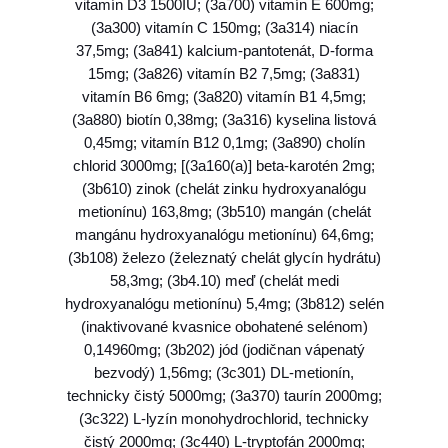
vitamín D3 1500IU; (3a700) vitamín E 600mg;
(3a300) vitamín C 150mg; (3a314) niacín
37,5mg; (3a841) kalcium-pantotenát, D-forma
15mg; (3a826) vitamín B2 7,5mg; (3a831)
vitamín B6 6mg; (3a820) vitamín B1 4,5mg;
(3a880) biotín 0,38mg; (3a316) kyselina listová
0,45mg; vitamín B12 0,1mg; (3a890) cholín
chlorid 3000mg; [(3a160(a)] beta-karotén 2mg;
(3b610) zinok (chelát zinku hydroxyanalógu
metionínu) 163,8mg; (3b510) mangán (chelát
mangánu hydroxyanalógu metionínu) 64,6mg;
(3b108) železo (železnatý chelát glycín hydrátu)
58,3mg; (3b4.10) meď (chelát medi
hydroxyanalógu metionínu) 5,4mg; (3b812) selén
(inaktivované kvasnice obohatené selénom)
0,14960mg; (3b202) jód (jodičnan vápenatý
bezvodý) 1,56mg; (3c301) DL-metionín,
technicky čistý 5000mg; (3a370) taurín 2000mg;
(3c322) L-lyzín monohydrochlorid, technicky
čistý 2000mg; (3c440) L-tryptofán 2000mg;