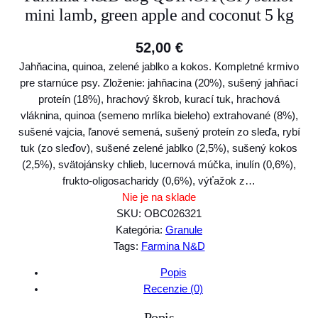
mini lamb, green apple and coconut 5 kg
52,00
€
Jahňacina, quinoa, zelené jablko a kokos. Kompletné krmivo
pre starnúce psy. Zloženie: jahňacina (20%), sušený jahňací
proteín (18%), hrachový škrob, kurací tuk, hrachová
vláknina, quinoa (semeno mrlíka bieleho) extrahované (8%),
sušené vajcia, ľanové semená, sušený proteín zo sleďa, rybí
tuk (zo sleďov), sušené zelené jablko (2,5%), sušený kokos
(2,5%), svätojánsky chlieb, lucernová múčka, inulín (0,6%),
frukto-oligosacharidy (0,6%), výťažok z…
Nie je na sklade
SKU:
OBC026321
Kategória:
Granule
Tags:
Farmina N&D
Popis
Recenzie (0)
Popis