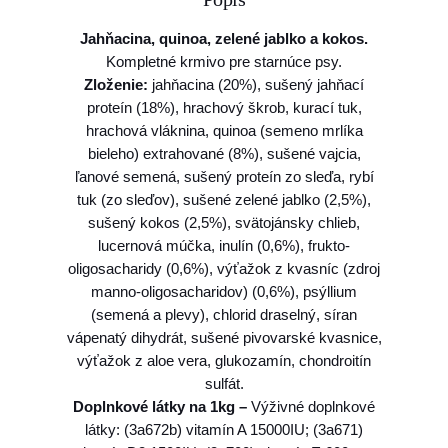
Jahňacina, quinoa
,
zelené jablko
a
kokos
.
Kompletné krmivo pre starnúce psy.
Zloženie:
jahňacina (20%), sušený jahňací
proteín (18%), hrachový škrob, kurací tuk,
hrachová vláknina, quinoa (semeno mrlíka
bieleho) extrahované (8%), sušené vajcia,
ľanové semená, sušený proteín zo sleďa, rybí
tuk (zo sleďov), sušené zelené jablko (2,5%),
sušený kokos (2,5%), svätojánsky chlieb,
lucernová múčka, inulín (0,6%), frukto-
oligosacharidy (0,6%), výťažok z kvasníc (zdroj
manno-oligosacharidov) (0,6%), psýllium
(semená a plevy), chlorid draselný, síran
vápenatý dihydrát, sušené pivovarské kvasnice,
výťažok z aloe vera, glukozamín, chondroitín
sulfát.
Doplnkové látky na 1kg –
Výživné doplnkové
látky: (3a672b) vitamín A 15000IU; (3a671)