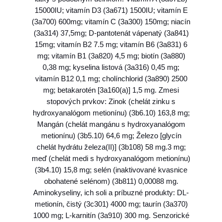
L
15000IU; vitamín D3 (3a671) 1500IU; vitamín E
I
(3a700) 600mg; vitamín C (3a300) 150mg; niacín
N
(3a314) 37,5mg; D-pantotenát vápenatý (3a841)
A
15mg; vitamín B2 7.5 mg; vitamín B6 (3a831) 6
(
mg; vitamín B1 (3a820) 4,5 mg; biotín (3a880)
G
0,38 mg; kyselina listová (3a316) 0,45 mg;
F
vitamín B12 0,1 mg; cholínchlorid (3a890) 2500
)
mg; betakarotén [3a160(a)] 1,5 mg. Zmesi
a
stopových prvkov: Zinok (chelát zinku s
d
hydroxyanalógom metionínu) (3b6.10) 163,8 mg;
u
Mangán (chelát mangánu s hydroxyanalógom
l
metionínu) (3b5.10) 64,6 mg; Železo [glycín
t
chelát hydrátu železa(II)] (3b108) 58 mg.3 mg;
m
meď (chelát medi s hydroxyanalógom metionínu)
e
(3b4.10) 15,8 mg; selén (inaktivované kvasnice
d
obohatené selénom) (3b811) 0,00088 mg.
i
Aminokyseliny, ich soli a príbuzné produkty: DL-
u
metionín, čistý (3c301) 4000 mg; taurín (3a370)
m
1000 mg; L-karnitín (3a910) 300 mg. Senzorické
&