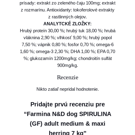
prísady: extrakt zo zeleného čaju 100mg; extrakt
m
z rozmarínu. Antioxidanty: tokoferolové extrakty
a
z rastlinných olejov.
x
ANALYTCKÉ ZLOŽKY:
i
Hrubý proteín 30,00 %; hrubý tuk 18,00 %; hrubá
h
vláknina 2,90 %; vlhkosť 9,00 %; hrubý popol
e
7,50 %; vápnik 0,80 %; fosfor 0,70 %; omega-6
r
1,60 %; omega-3 2,30 %; DHA 1,00 %; EPA 0,70
r
%; glukozamín 1200mg/kg; chondroitín sulfát
i
900mg/kg.
n
g
Recenzie
7
k
Nikto zatiaľ nepridal hodnotenie.
g
Pridajte prvú recenziu pre
“Farmina N&D dog SPIRULINA
(GF) adult medium & maxi
herring 7 kg”