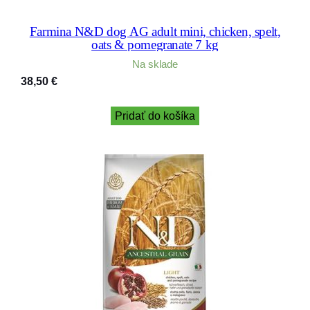
Farmina N&D dog AG adult mini, chicken, spelt,
oats & pomegranate 7 kg
Na sklade
38,50
€
Pridať do košíka