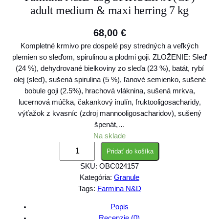
adult medium & maxi herring 7 kg
68,00
€
Kompletné krmivo pre dospelé psy stredných a veľkých
plemien so sleďom, spirulinou a plodmi goji. ZLOŽENIE: Sleď
(24 %), dehydrované bielkoviny zo sleďa (23 %), batát, rybí
olej (sleď), sušená spirulina (5 %), ľanové semienko, sušené
bobule goji (2.5%), hrachová vláknina, sušená mrkva,
lucernová múčka, čakankový inulín, fruktooligosacharidy,
výťažok z kvasníc (zdroj mannooligosacharidov), sušený
špenát,…
Na sklade
m
Pridať do košíka
n
SKU:
OBC024157
o
Kategória:
Granule
ž
Tags:
Farmina N&D
s
t
Popis
v
Recenzie (0)