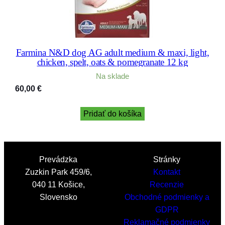
Farmina N&D dog AG adult medium & maxi, light,
chicken, spelt, oats & pomegranate 12 kg
Na sklade
60,00
€
Pridať do košíka
Prevádzka
Stránky
Zuzkin Park 459/6,
Kontakt
040 11 Košice,
Recenzie
Slovensko
Obchodné podmienky a
GDPR
Reklamačné podmienky