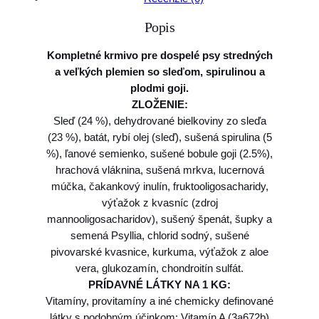
o
Popis
F
a
Kompletné krmivo pre dospelé psy stredných
r
a veľkých plemien so sleďom, spirulinou a
m
plodmi goji.
i
ZLOŽENIE:
n
Sleď (24 %), dehydrované bielkoviny zo sleďa
a
(23 %), batát, rybí olej (sleď), sušená spirulina (5
N
%), ľanové semienko, sušené bobule goji (2.5%),
&
hrachová vláknina, sušená mrkva, lucernová
D
múčka, čakankový inulín, fruktooligosacharidy,
d
výťažok z kvasníc (zdroj
o
mannooligosacharidov), sušený špenát, šupky a
g
semená Psyllia, chlorid sodný, sušené
S
pivovarské kvasnice, kurkuma, výťažok z aloe
P
vera, glukozamín, chondroitín sulfát.
I
PRÍDAVNÉ LÁTKY NA 1 KG:
R
Vitamíny, provitamíny a iné chemicky definované
U
látky s podobným účinkom: Vitamín A (3a672b)