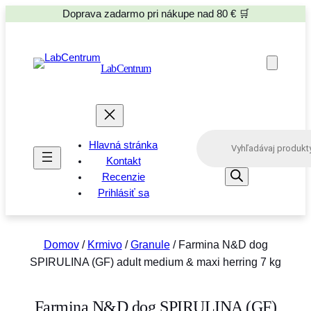
Doprava zadarmo pri nákupe nad 80 € 🛒
LabCentrum
P
Hlavná stránka
r
o
Kontakt
d
Recenzie
u
Prihlásiť sa
c
t
s
s
e
Domov
/
Krmivo
/
Granule
/ Farmina N&D dog
a
SPIRULINA (GF) adult medium & maxi herring 7 kg
r
c
h
Farmina N&D dog SPIRULINA (GF)