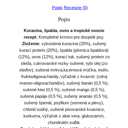
t
Popis
Recenzie (0)
v
Popis
o
F
Kuracina, špalda, ovos a tropické ovocie
a
recept.
Kompletné krmivo pre dospelé psy.
r
Zloženie:
vykostená kuracina (20%), sušený
m
kurací proteín (20%), špalda (pšenica špaldová)
i
(12%), ovos (12%), kurací tuk, sušený proteín zo
n
sleďa, cukrovarské rezky sušené, rybí olej (zo
a
sleďov), sušená mrkva,lucernová múčka, inulín,
N
fruktooligosacharidy, výťažok z kvasníc (zdroj
&
manno-oligosacharidov), sušený banán (0,5 %),
D
sušené kiwi (0,5 %), sušené mango (0,5 %),
d
sušená papája (0,5 %), sušený ananás (0,5 %),
o
sušený špenát, psýllium (semená a plevy),
g
chlorid sodný, sušené pivovarské kvasnice,
T
kurkuma, výťažok z aloe vera, glukozamín,
R
chondroitín sulfát.
O