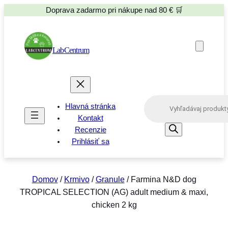
Doprava zadarmo pri nákupe nad 80 € 🛒
LabCentrum
P
Hlavná stránka
r
o
Kontakt
d
Recenzie
u
Prihlásiť sa
c
t
s
s
e
Domov
/
Krmivo
/
Granule
/ Farmina N&D dog
a
TROPICAL SELECTION (AG) adult medium & maxi,
r
c
chicken 2 kg
h