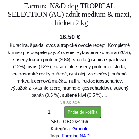
Farmina N&D dog TROPICAL
SELECTION (AG) adult medium & maxi,
chicken 2 kg
16,50
€
Kuracina, špalda, ovos a tropické ovocie recept. Kompletné
krmivo pre dospelé psy. Zloženie: vykostená kuracina (20%),
sušený kurací proteín (20%), špalda (pšenica špaldová)
(12%), ovos (12%), kurací tuk, sušený proteín zo sleďa,
cukrovarské rezky sušené, rybí olej (zo sleďov), sušená
mrkva,lucernová múčka, inulín, fruktooligosacharidy,
výťažok z kvasníc (zdroj manno-oligosacharidov), sušený
banán (0,5 %), sušené kiwi (0,5 %),…
Na sklade
m
Pridať do košíka
n
SKU:
OBC024166
o
Kategória:
Granule
ž
Tags:
Farmina N&D
s