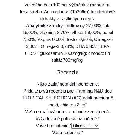
zeleného čaju 100mg; výťažok z rozmarínu
u
lekárskeho. Antioxidanty: (1b306(i)) tokoferolové
l
extrakty z rastlinných olejov.
t
Analytické zložky:
bielkoviny 27,00%; tuk
m
16,00%; vláknina 2,70%; vlhkosť 9,00%; popol
e
7,50%; Vápnik 0,90%; fosfor 0,80%; Omega-6
d
3,00%; Omega-3 0,70%; DHA 0,35%; EPA
i
0,15%; glukozamín 1000mg/kg; chondroitín
u
sulfát 700mg/kg.
m
&
Recenzie
m
a
Nikto zatiaľ nepridal hodnotenie.
x
Pridajte prvú recenziu pre “Farmina N&D dog
i
TROPICAL SELECTION (AG) adult medium &
,
maxi, chicken 2 kg”
c
Vaša e-mailová adresa nebude zverejnená.
h
Vyžadované polia sú označené
*
i
Vaše hodnotenie
*
c
Vaša recenzia
*