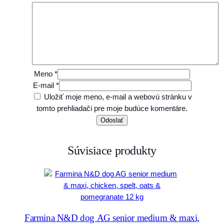
k
e
n
2
k
g
Meno
*
E-mail
*
Uložiť moje meno, e-mail a webovú stránku v
tomto prehliadači pre moje budúce komentáre.
Súvisiace produkty
Farmina N&D dog AG senior medium & maxi,