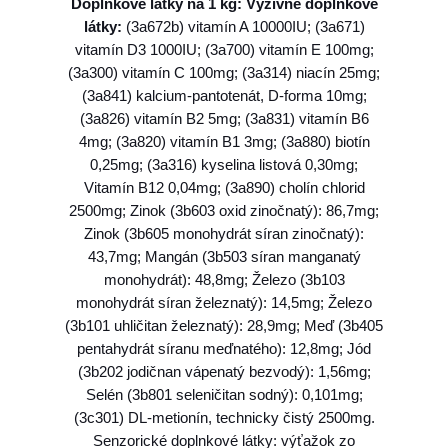
Doplnkové látky na 1 kg: Výživné doplnkové
P
látky:
(3a672b) vitamín A 10000IU; (3a671)
I
vitamín D3 1000IU; (3a700) vitamín E 100mg;
C
(3a300) vitamín C 100mg; (3a314) niacín 25mg;
A
(3a841) kalcium-pantotenát, D-forma 10mg;
L
(3a826) vitamín B2 5mg; (3a831) vitamín B6
S
4mg; (3a820) vitamín B1 3mg; (3a880) biotín
E
0,25mg; (3a316) kyselina listová 0,30mg;
L
Vitamín B12 0,04mg; (3a890) cholín chlorid
E
2500mg; Zinok (3b603 oxid zinočnatý): 86,7mg;
C
Zinok (3b605 monohydrát síran zinočnatý):
T
43,7mg; Mangán (3b503 síran manganatý
I
monohydrát): 48,8mg; Železo (3b103
O
monohydrát síran železnatý): 14,5mg; Železo
N
(3b101 uhličitan železnatý): 28,9mg; Meď (3b405
(
pentahydrát síranu meďnatého): 12,8mg; Jód
A
(3b202 jodičnan vápenatý bezvodý): 1,56mg;
G
Selén (3b801 seleničitan sodný): 0,101mg;
)
(3c301) DL-metionín, technicky čistý 2500mg.
a
Senzorické doplnkové látky: výťažok zo
d