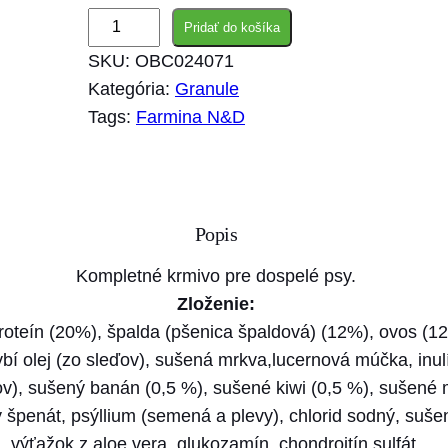
m
Pridať do košíka
n
SKU:
OBC024071
o
Kategória:
Granule
ž
Tags:
Farmina N&D
s
t
v
o
Popis
F
a
Kompletné krmivo pre dospelé psy.
r
Zloženie:
m
oteín (20%), špalda (pšenica špaldová) (12%), ovos (12
i
bí olej (zo sleďov), sušená mrkva,lucernová múčka, inulí
n
ov), sušený banán (0,5 %), sušené kiwi (0,5 %), sušené
a
 špenát, psýllium (semená a plevy), chlorid sodný, suše
N
výťažok z aloe vera, glukozamín, chondroitín sulfát.