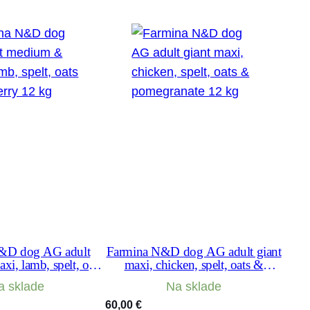
&D dog AG adult
Farmina N&D dog AG adult giant
i, lamb, spelt, oats
maxi, chicken, spelt, oats &
eberry 12 kg
pomegranate 12 kg
a sklade
Na sklade
60,00
€