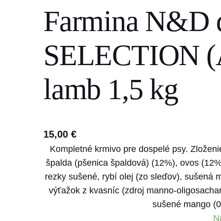
Farmina N&D
s
e
a
SELECTION (AG
r
c
lamb 1,5 kg
h
15,00
€
Kompletné krmivo pre dospelé psy. Zloženie
špalda (pšenica špaldová) (12%), ovos (12%)
rezky sušené, rybí olej (zo sleďov), sušená 
výťažok z kvasníc (zdroj manno-oligosachar
sušené mango (0
N