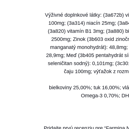
Výživné doplnkové látky: (3a672b) v
100mg; (3a314) niacín 25mg; (3a84
(3a820) vitamín B1 3mg; (3a880) bi
2500mg; Zinok (3b603 oxid zinoč
manganatý monohydrát): 48,8mg; Ž
28,9mg; Meď (3b405 pentahydrát sí
seleničitan sodný): 0,101mg; (3c30
čaju 100mg; výťažok z rozmar
bielkoviny 25,00%; tuk 16,00%; v
Omega-3 0,70%; DHA
Pridajte prvú recenziu pre “Farmin