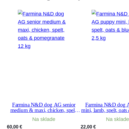
Farmina N&D dog AG senior
Farmina N&D dog 
medium & maxi, chicken, spelt,
mini, lamb, spelt, oats
oats & pomegranate 12 kg
2,5 kg
Na sklade
Na sklade
60,00
€
22,00
€