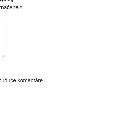
označené
*
 budúce komentáre.