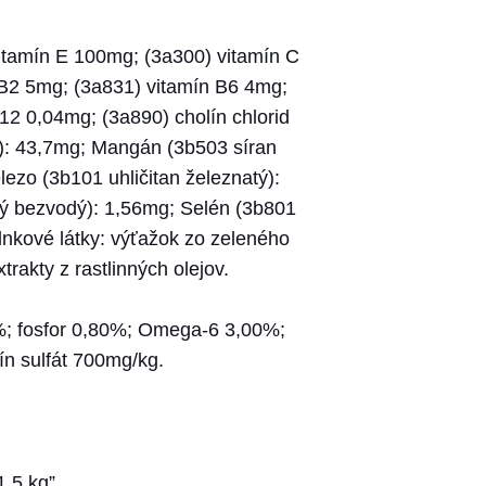
vitamín E 100mg; (3a300) vitamín C
 B2 5mg; (3a831) vitamín B6 4mg;
12 0,04mg; (3a890) cholín chlorid
ý): 43,7mg; Mangán (3b503 síran
zo (3b101 uhličitan železnatý):
ý bezvodý): 1,56mg; Selén (3b801
lnkové látky: výťažok zo zeleného
rakty z rastlinných olejov.
0%; fosfor 0,80%; Omega-6 3,00%;
n sulfát 700mg/kg.
,5 kg”