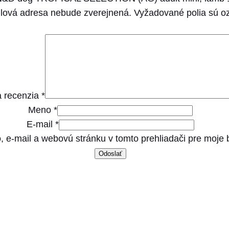
E
lová adresa nebude zverejnená.
Vyžadované polia sú 
C
T
I
O
N
 recenzia
*
(
Meno
*
A
E-mail
*
G
, e-mail a webovú stránku v tomto prehliadači pre moje
)
a
d
u
l
t
m