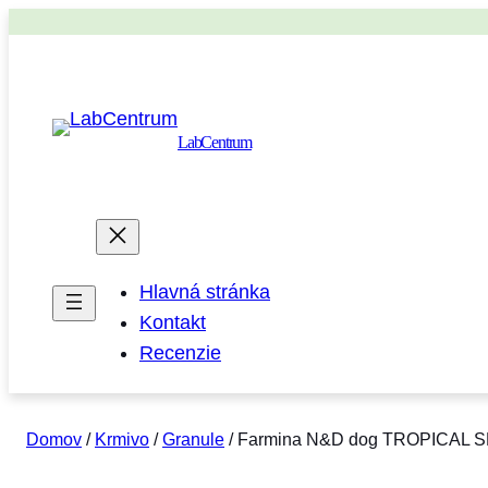
LabCentrum
Hlavná stránka
Kontakt
Recenzie
Domov
/
Krmivo
/
Granule
/ Farmina N&D dog TROPICAL SEL