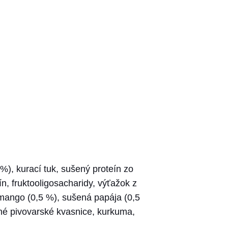
%), kurací tuk, sušený proteín zo
n, fruktooligosacharidy, výťažok z
 mango (0,5 %), sušená papája (0,5
né pivovarské kvasnice, kurkuma,