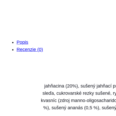
Popis
Recenzie (0)
jahňacina (20%), sušený jahňací pr
sleďa, cukrovarské rezky sušené, ry
kvasníc (zdroj manno-oligosacharid
%), sušený ananás (0,5 %), sušený