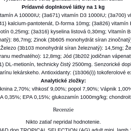
&
Prídavné doplnkové látky na 1 kg
D
itamín A 10000IU; (3a671) vitamín D3 1000IU; (3a700) 
d
1) kalcium-pantotenát, D-forma 10mg; (3a826) vitamín
o
otín 0,25mg; (3a316) kyselina listová 0,30mg; Vitamín B
g
natý): 86,7mg; Zinok (3b605 monohydrát síran zinočnat
T
elezo (3b103 monohydrát síran železnatý): 14,5mg; Žele
R
ranu meďnatého): 12,8mg; Jód (3b202 jodičnan vápenat
O
1) DL-metionín, technicky čistý 2500mg. Senzorické dop
P
ínu lekárskeho. Antioxidanty: (1b306(i)) tokoferolové ext
I
Analytické zložky:
C
láknina 2,70%; vlhkosť 9,00%; popol 7,90%; Vápnik 1,0
A
 0,35%; EPA 0,15%; glukozamín 1000mg/kg; chondroití
L
Recenzie
S
E
Nikto zatiaľ nepridal hodnotenie.
L
a N&D dog TROPICAL SELECTION (AG) adult mini, lamb 1