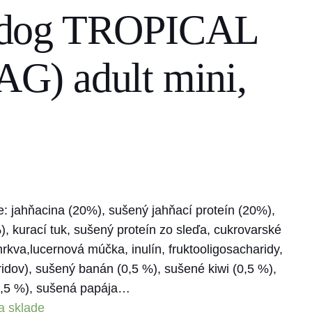
 dog TROPICAL
) adult mini,
: jahňacina (20%), sušený jahňací proteín (20%),
, kurací tuk, sušený proteín zo sleďa, cukrovarské
mrkva,lucernová múčka, inulín, fruktooligosacharidy,
idov), sušený banán (0,5 %), sušené kiwi (0,5 %),
,5 %), sušená papája…
a sklade