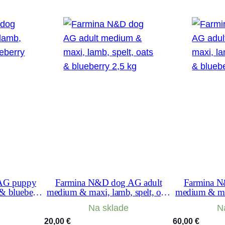
i
n
i
,
l
a
m
b
1
,
5
k
g
AG puppy
Farmina N&D dog AG adult
Farmina N
 & blueberry
medium & maxi, lamb, spelt, oats
medium & max
& blueberry 2,5 kg
& blu
Na sklade
N
20,00
€
60,00
€