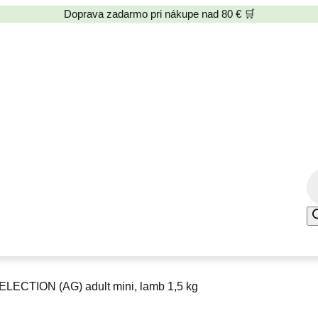
Doprava zadarmo pri nákupe nad 80 € 🛒
P
r
o
d
u
c
ECTION (AG) adult mini, lamb 1,5 kg
t
s