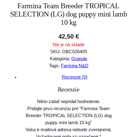
Farmina Team Breeder TROPICAL
SELECTION (LG) dog puppy mini lamb
10 kg
42,50
€
Nie je na sklade
SKU:
OBC026409
Kategória:
Granule
Tags:
Farmina N&D
Recenzie (0)
Recenzie
Nikto zatiaľ nepridal hodnotenie.
Pridajte prvú recenziu pre “Farmina Team
Breeder TROPICAL SELECTION (LG) dog
puppy mini lamb 10 kg”
Vaša e-mailová adresa nebude zverejnená.
Vyžadované polia sú označené
*