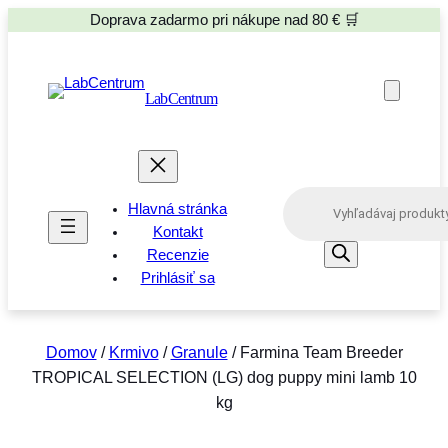
Doprava zadarmo pri nákupe nad 80 € 🛒
LabCentrum
P
Hlavná stránka
r
o
Kontakt
d
Recenzie
u
Prihlásiť sa
c
t
s
s
e
Domov
/
Krmivo
/
Granule
/ Farmina Team Breeder
a
TROPICAL SELECTION (LG) dog puppy mini lamb 10
r
c
kg
h