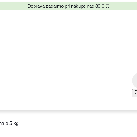
Doprava zadarmo pri nákupe nad 80 € 🛒
P
r
o
d
u
c
male 5 kg
t
s