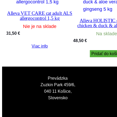
Alleva VET CARE cat adult ALS
allergocontrol 1,5 kg
Alleva HOLISTIC ca
chicken & duck & al
Nie je na sklade
gingseng 5 
31,50
€
Na sklade
48,50
€
Viac info
Pridať do koš
Prevádzka
Zuzkin Park 459/6,
040 11 Košice,
Slovensko