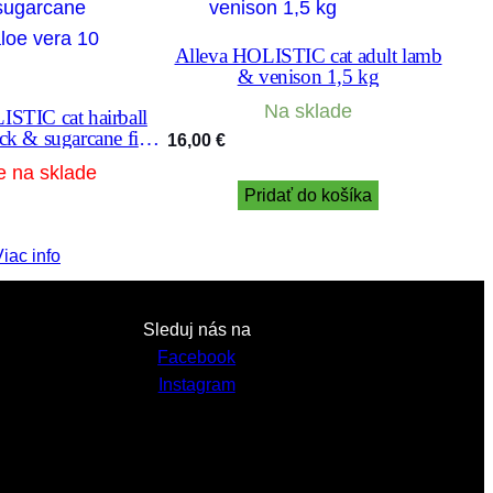
Alleva HOLISTIC cat adult lamb
& venison 1,5 kg
Na sklade
ISTIC cat hairball
ck & sugarcane fiber
16,00
€
e vera 10 kg
e na sklade
Pridať do košíka
iac info
Sleduj nás na
Facebook
Instagram