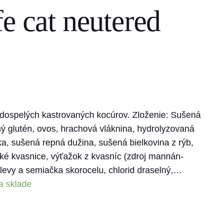
e cat neutered
 dospelých kastrovaných kocúrov. Zloženie: Sušená
ný glutén, ovos, hrachová vláknina, hydrolyzovaná
ka, sušená repná dužina, sušená bielkovina z rýb,
ské kvasnice, výťažok z kvasníc (zdroj mannán-
plevy a semiačka skorocelu, chlorid draselný,…
a sklade