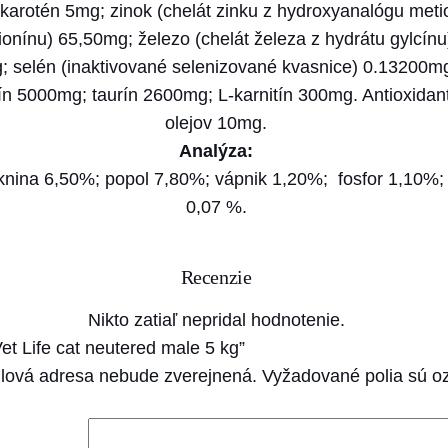
L
akarotén 5mg; zinok (chelát zinku z hydroxyanalógu met
i
nínu) 65,50mg; železo (chelát železa z hydrátu gylcínu
f
 selén (inaktivované selenizované kvasnice) 0.13200mg
e
n 5000mg; taurín 2600mg; L-karnitín 300mg. Antioxidanty:
c
olejov 10mg.
a
Analýza:
t
knina 6,50%; popol 7,80%; vápnik 1,20%; fosfor 1,10%; 
n
0,07 %.
e
u
Recenzie
t
e
Nikto zatiaľ nepridal hodnotenie.
r
et Life cat neutered male 5 kg”
e
lová adresa nebude zverejnená.
Vyžadované polia sú 
d
m