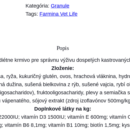
o
Kategória:
Granule
ž
Tags:
Farmina Vet Life
s
t
v
o
Popis
F
a
iétne krmivo pre správnu výživu dospelých kastrovanýc
r
Zloženie:
m
, ryža, kukuričný glutén, ovos, hrachová vláknina, hydro
i
á dužina, sušená bielkovina z rýb, sušené vajcia, rybí o
n
gosacharidov), fruktooligosacharidy, plevy a semiačka sk
a
 vápenatého, sójový extrakt (zdroj izoflavónov 500mg/kg)
V
Doplnkové látky na kg:
e
 22000IU; vitamín D3 1500IU; vitamín E 600mg; vitamín
t
 vitamín B6 8,1mg; vitamín B1 10mg; biotín 1,5mg; kyse