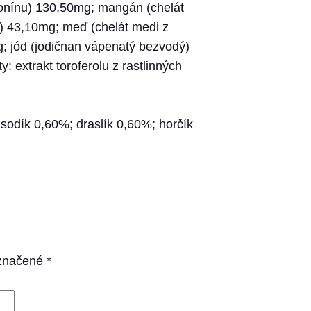
ionínu) 130,50mg; mangán (chelát
) 43,10mg; meď (chelát medi z
; jód (jodičnan vápenatý bezvodý)
 extrakt toroferolu z rastlinných
sodík 0,60%; draslík 0,60%; horčík
označené
*