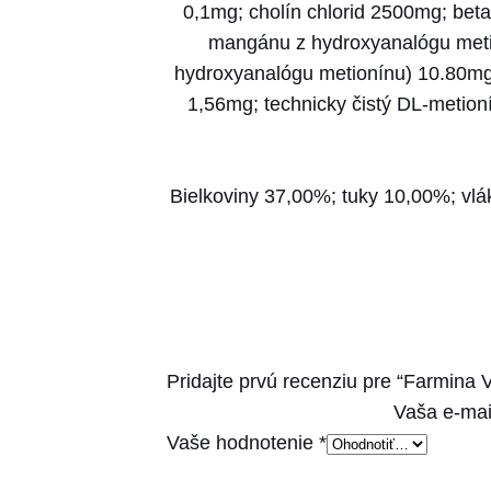
0,1mg; cholín chlorid 2500mg; bet
mangánu z hydroxyanalógu metio
hydroxyanalógu metionínu) 10.80mg;
1,56mg; technicky čistý DL-metioní
Bielkoviny 37,00%; tuky 10,00%; vlá
Pridajte prvú recenziu pre “Farmina V
Vaša e-mai
Vaše hodnotenie
*