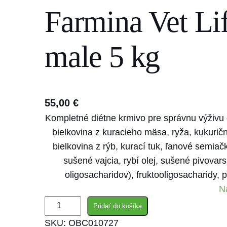
Farmina Vet Lif
s
e
a
male 5 kg
r
c
h
55,00
€
Kompletné diétne krmivo pre správnu výživu
bielkovina z kuracieho mäsa, ryža, kukurič
bielkovina z rýb, kurací tuk, ľanové semiač
sušené vajcia, rybí olej, sušené pivovar
oligosacharidov), fruktooligosacharidy, 
N
m
Pridať do košíka
n
SKU:
OBC010727