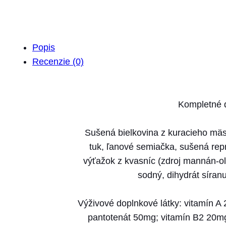
Popis
Recenzie (0)
Kompletné d
Sušená bielkovina z kuracieho mäsa
tuk, ľanové semiačka, sušená repn
výťažok z kvasníc (zdroj mannán-oli
sodný, dihydrát síranu
Výživové doplnkové látky: vitamín A
pantotenát 50mg; vitamín B2 20mg;