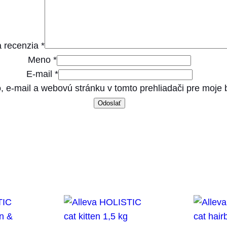
a
l
e
 recenzia
*
5
Meno
*
k
E-mail
*
g
, e-mail a webovú stránku v tomto prehliadači pre moje