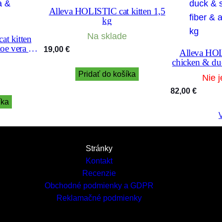
Alleva HOLISTIC cat kitten 1,5
kg
Na sklade
t kitten
oe vera &
19,00
€
Alleva HOL
kg
chicken & du
& alo
Pridať do košíka
Nie j
82,00
€
íka
V
Stránky
Kontakt
Recenzie
Obchodné podmienky a GDPR
Reklamačné podmienky