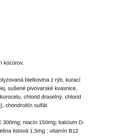
h kocúrov.
lyzovaná bielkovina z rýb, kurací
lej, sušené pivovarské kvasnice,
orocelu, chlorid draselný, chlorid
, chondroitín sulfát.
 C 300mg; niacín 150mg; kalcium D-
lina listová 1,5mg ; vitamín B12