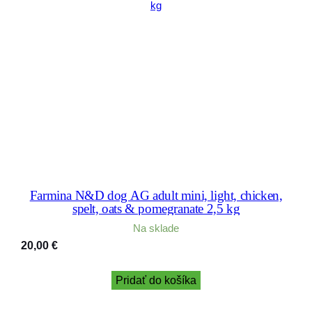
Farmina N&D dog AG adult mini, light, chicken,
spelt, oats & pomegranate 2,5 kg
Na sklade
20,00
€
Pridať do košíka