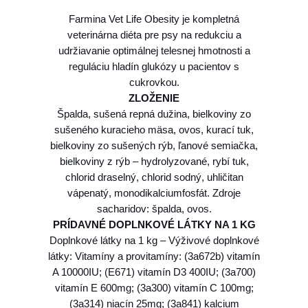
a
Farmina Vet Life Obesity je kompletná
r
veterinárna diéta pre psy na redukciu a
m
udržiavanie optimálnej telesnej hmotnosti a
i
reguláciu hladín glukózy u pacientov s
n
cukrovkou.
a
ZLOŽENIE
V
Špalda, sušená repná dužina, bielkoviny zo
e
sušeného kuracieho mäsa, ovos, kurací tuk,
t
bielkoviny zo sušených rýb, ľanové semiačka,
L
bielkoviny z rýb – hydrolyzované, rybí tuk,
i
chlorid draselný, chlorid sodný, uhličitan
f
vápenatý, monodikalciumfosfát. Zdroje
e
sacharidov: špalda, ovos.
d
PRÍDAVNÉ DOPLNKOVÉ LÁTKY NA 1 KG
o
Doplnkové látky na 1 kg – Výživové doplnkové
g
látky: Vitamíny a provitamíny: (3a672b) vitamín
o
A 10000IU; (E671) vitamín D3 400IU; (3a700)
b
vitamín E 600mg; (3a300) vitamín C 100mg;
e
(3a314) niacín 25mg; (3a841) kalcium
s