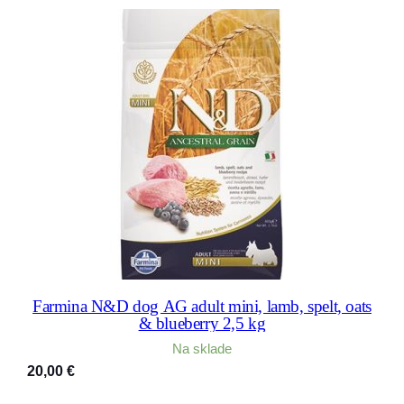
Farmina N&D dog AG adult mini, lamb, spelt, oats
& blueberry 2,5 kg
Na sklade
20,00
€