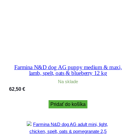
Farmina N&D dog AG puppy medium & maxi,
lamb, spelt, oats & blueberry 12 kg
Na sklade
62,50
€
Pridať do košíka