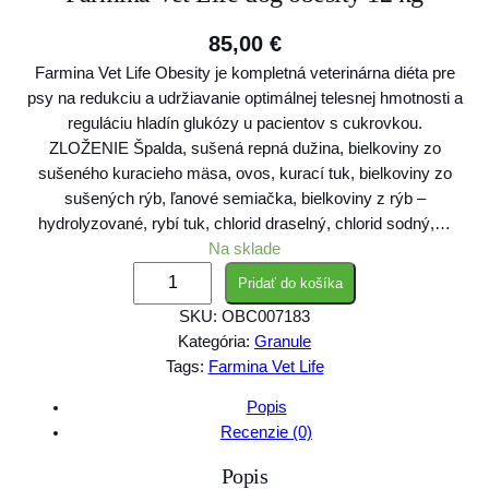
85,00
€
Farmina Vet Life Obesity je kompletná veterinárna diéta pre
psy na redukciu a udržiavanie optimálnej telesnej hmotnosti a
reguláciu hladín glukózy u pacientov s cukrovkou.
ZLOŽENIE Špalda, sušená repná dužina, bielkoviny zo
sušeného kuracieho mäsa, ovos, kurací tuk, bielkoviny zo
sušených rýb, ľanové semiačka, bielkoviny z rýb –
hydrolyzované, rybí tuk, chlorid draselný, chlorid sodný,…
Na sklade
m
Pridať do košíka
n
SKU:
OBC007183
o
Kategória:
Granule
ž
Tags:
Farmina Vet Life
s
t
Popis
v
Recenzie (0)
o
Popis
F