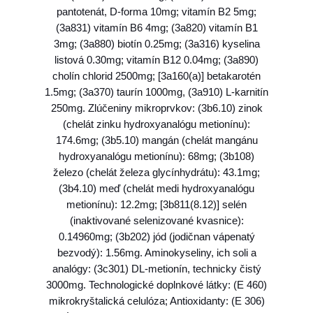
pantotenát, D-forma 10mg; vitamín B2 5mg;
i
(3a831) vitamín B6 4mg; (3a820) vitamín B1
t
3mg; (3a880) biotín 0.25mg; (3a316) kyselina
y
listová 0.30mg; vitamín B12 0.04mg; (3a890)
1
cholín chlorid 2500mg; [3a160(a)] betakarotén
2
1.5mg; (3a370) taurín 1000mg, (3a910) L-karnitín
k
250mg. Zlúčeniny mikroprvkov: (3b6.10) zinok
g
(chelát zinku hydroxyanalógu metionínu):
174.6mg; (3b5.10) mangán (chelát mangánu
hydroxyanalógu metionínu): 68mg; (3b108)
železo (chelát železa glycínhydrátu): 43.1mg;
(3b4.10) meď (chelát medi hydroxyanalógu
metionínu): 12.2mg; [3b811(8.12)] selén
(inaktivované selenizované kvasnice):
0.14960mg; (3b202) jód (jodičnan vápenatý
bezvodý): 1.56mg. Aminokyseliny, ich soli a
analógy: (3c301) DL-metionín, technicky čistý
3000mg. Technologické doplnkové látky: (E 460)
mikrokryštalická celulóza; Antioxidanty: (E 306)