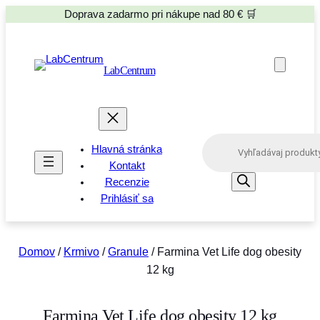
Doprava zadarmo pri nákupe nad 80 € 🛒
LabCentrum
P
Hlavná stránka
r
o
Kontakt
d
Recenzie
u
Prihlásiť sa
c
t
s
s
e
Domov
/
Krmivo
/
Granule
/ Farmina Vet Life dog obesity
a
12 kg
r
c
h
Farmina Vet Life dog obesity 12 kg