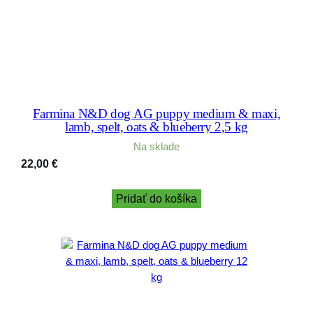
Farmina N&D dog AG puppy medium & maxi,
lamb, spelt, oats & blueberry 2,5 kg
Na sklade
22,00
€
Pridať do košíka