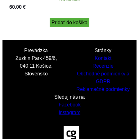
60,00
€
Pridať do košíka
Prevádzka
Stránky
Zuzkin Park 459/6,
Kontakt
040 11 Košice,
Recenzie
Slovensko
Obchodné podmienky a
GDPR
Reklamačné podmienky
Sleduj nás na
Facebook
Instagram