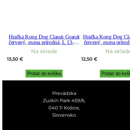
Hračka Kong Dog Classic Granát
Hračka Kong Dog Cla
červený, guma prírodná, L 13-30
červený, guma prírod
kg
kg
Na sklade
Na sklad
13,50
€
12,50
€
Pridať do košíka
Pridať do koš
Prevádzka
Zuzkin Park 459/6,
040 11 Košice,
Slovensko