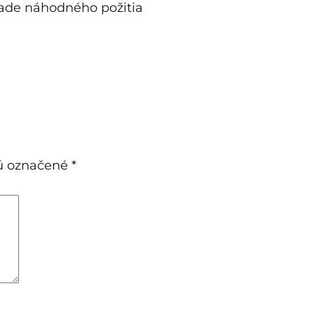
pade náhodného požitia
sú označené
*