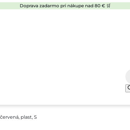
Doprava zadarmo pri nákupe nad 80 € 🛒
P
r
o
d
u
c
ervená, plast, S
t
s