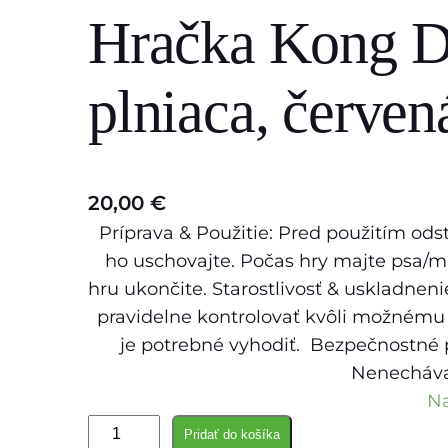
Hračka Kong D
s
e
a
plniaca, červená
r
c
h
20,00
€
Príprava & Použitie: Pred použitím o
ho uschovajte. Počas hry majte psa/
hru ukončite. Starostlivosť & uskladneni
pravidelne kontrolovať kvôli možnému
je potrebné vyhodiť. Bezpečnostné p
Nenecháva
Na
m
Pridať do košíka