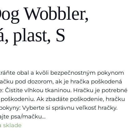
og Wobbler,
, plast, S
dstráňte obal a kvôli bezpečnostným pokynom
mačku pod dozorom, ak je hračka poškodená
e: Čistite vlhkou tkaninou. Hračku je potrebné
 poškodeniu. Ak zbadáte poškodenie, hračku
okyny: Vyberte si správnu veľkosť hračky.
jte psa/mačku…
 sklade