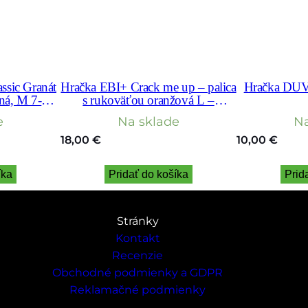
t
,
S
ssic Granát
Hračka EBI+ Crack me up – palica
Hračka DUVO
ná, M 7-16
s rukoväťou oranžová L –
42×6,3×6,3cm
e
Na sklade
Na
18,00
€
10,00
€
íka
Pridať do košíka
Prid
Stránky
Kontakt
Recenzie
Obchodné podmienky a GDPR
Reklamačné podmienky