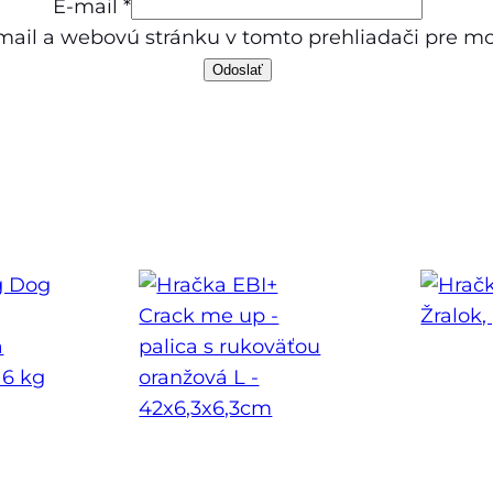
E-mail
*
a
mail a webovú stránku v tomto prehliadači pre 
c
a
,
č
e
r
v
e
n
á
,
p
l
a
s