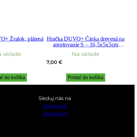
+ Žralok, plátená
Hračka DUVO+ Činka drevená na
aportovanie S – 16,5x5x5cm
-150g
 sklade
Na sklade
7,00
€
ať do košíka
Pridať do košíka
Sleduj nás na
Facebook
Instagram