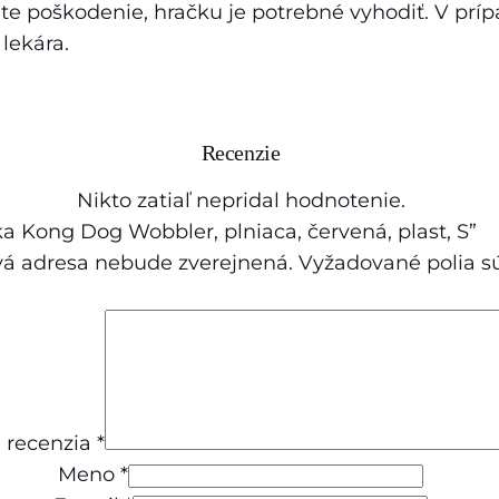
g
 poškodenie, hračku je potrebné vyhodiť. V prí
D
lekára.
o
g
W
Recenzie
o
b
Nikto zatiaľ nepridal hodnotenie.
b
ka Kong Dog Wobbler, plniaca, červená, plast, S”
l
vá adresa nebude zverejnená.
Vyžadované polia 
e
r
,
p
l
 recenzia
*
n
Meno
*
i