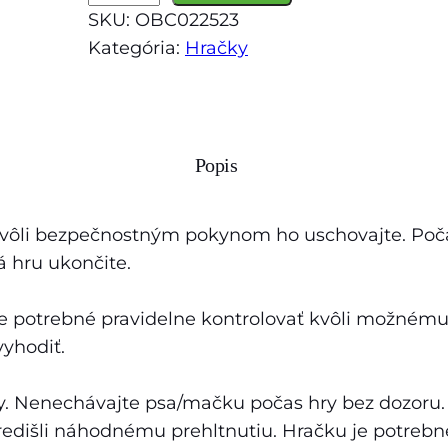
n
SKU:
OBC022523
o
Kategória:
Hračky
ž
s
t
v
Popis
o
H
r
 kvôli bezpečnostným pokynom ho uschovajte. Po
a
 hru ukončite.
č
k
 je potrebné pravidelne kontrolovať kvôli možném
a
vyhodiť.
K
o
ky. Nenechávajte psa/mačku počas hry bez dozoru
n
edišli náhodnému prehltnutiu. Hračku je potrebné