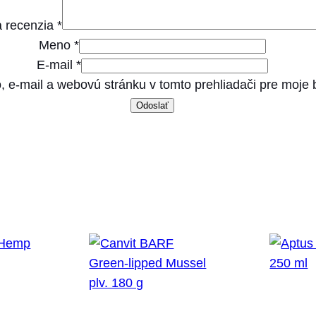
 recenzia
*
Meno
*
E-mail
*
, e-mail a webovú stránku v tomto prehliadači pre moje