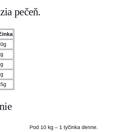
o
zia pečeň.
v
ä
d
yčinka
z
i
60g
a
5g
5
0g
0
7g
g
25g
nie
Pod 10 kg – 1 tyčinka denne.