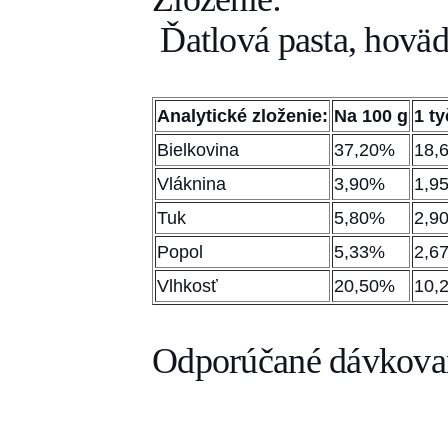
Ďatlová pasta, hoväd
Analytické zloženie:
Na 100 g
1 t
Bielkovina
37,20%
18,
Vláknina
3,90%
1,9
Tuk
5,80%
2,9
Popol
5,33%
2,6
Vlhkosť
20,50%
10,
Odporúčané dávkova