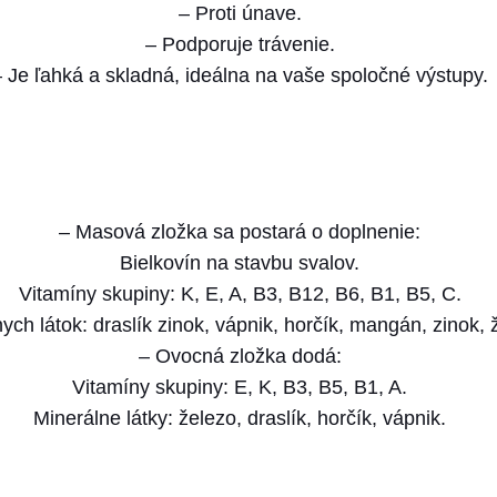
v
– Proti únave.
á
– Podporuje trávenie.
t
– Je ľahká a skladná, ideálna na vaše spoločné výstupy.
y
č
i
n
k
– Masová zložka sa postará o doplnenie:
a
Bielkovín na stavbu svalov.
p
Vitamíny skupiny: K, E, A, B3, B12, B6, B1, B5, C.
r
ych látok: draslík zinok, vápnik, horčík, mangán, zinok, 
e
– Ovocná zložka dodá:
p
Vitamíny skupiny: E, K, B3, B5, B1, A.
s
Minerálne látky: železo, draslík, horčík, vápnik.
y
h