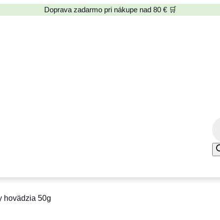
Doprava zadarmo pri nákupe nad 80 € 🛒
P
r
o
d
u
c
y hovädzia 50g
t
s