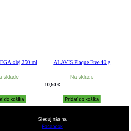
EGA olej 250 ml
ALAVIS Plaque Free 40 g
a sklade
Na sklade
10,50
€
ať do košíka
Pridať do košíka
Sleduj nás na
Facebook