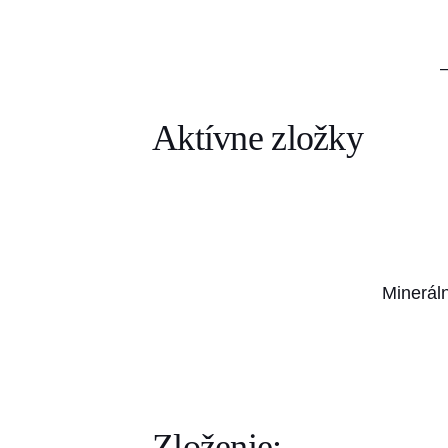
Aktívne zložky
Mineráln
Zloženie: