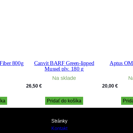
iber 800g
Canvit BARF Green-lipped
Aptus OM
Mussel plv. 180 g
Na sklade
N
26,50
€
20,00
€
íka
Pridať do košíka
Prid
Stránky
Kontakt