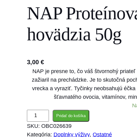
NAP Proteínová
s
e
a
hovädzia 50g
r
c
h
3,00
€
NAP je presne to, čo váš štvornohý priateľ 
zažiaril na prechádzke. Je to skutočná poch
vrecka a vyraziť. Tyčinky neobsahujú éčka 
šťavnatého ovocia, vitamínov, min
N
m
Pridať do košíka
n
SKU:
OBC026639
o
Kategória:
Doplnky výživy
, 
Ostatné