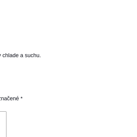
v chlade a suchu.
označené
*