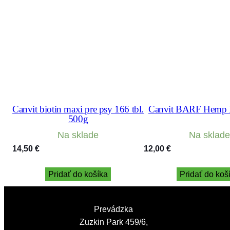
Canvit biotin maxi pre psy 166 tbl.
Canvit BARF Hemp F
500g
Na sklade
Na sklade
14,50
€
12,00
€
Pridať do košíka
Pridať do koš
Prevádzka
Zuzkin Park 459/6,