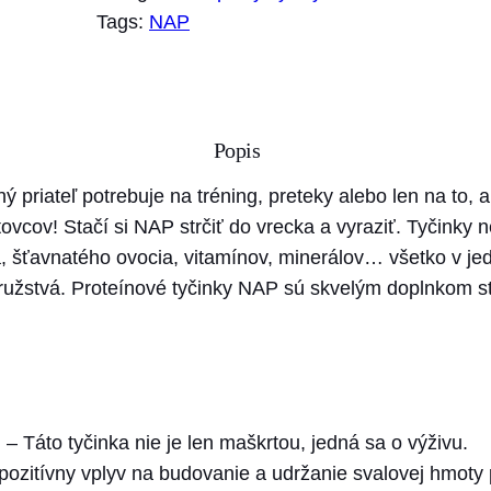
ž
Tags:
NAP
s
t
v
o
Popis
N
A
ý priateľ potrebuje na tréning, preteky alebo len na to, a
P
ovcov! Stačí si NAP strčiť do vrecka a vyraziť. Tyčinky
P
, šťavnatého ovocia, vitamínov, minerálov… všetko v jedne
r
ružstvá. Proteínové tyčinky NAP sú skvelým doplnkom st
o
t
e
í
n
– Táto tyčinka nie je len maškrtou, jedná sa o výživu.
o
pozitívny vplyv na budovanie a udržanie svalovej hmoty 