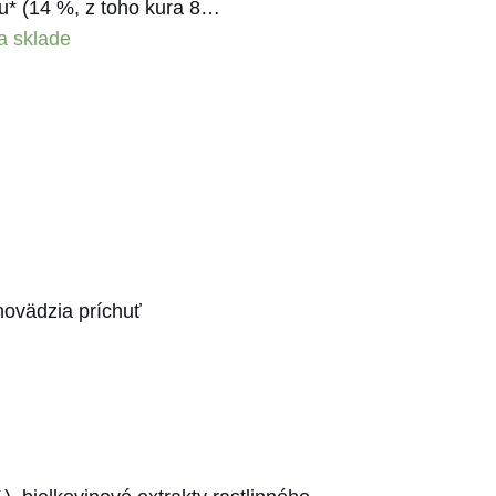
u* (14 %, z toho kura 8…
a sklade
hovädzia príchuť