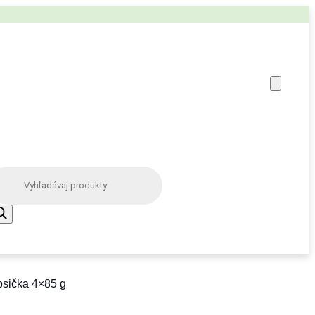
psička 4×85 g