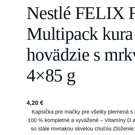
Nestlé FELIX F
s
e
a
Multipack kura
r
c
hovädzie s mrk
h
4×85 g
4,20
€
Kapsička pre mačky pre všetky plemená s n
100 % kompletné a vyvážené – Vitamíny D a 
so stále rovnakou skvelou chuťou Zloženie