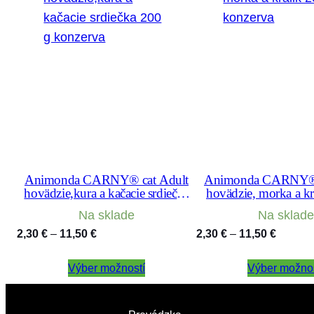
Animonda CARNY® cat Adult
Animonda CARNY® 
hovädzie,kura a kačacie srdiečka
hovädzie, morka a kr
200 g konzerva
konzerva
Na sklade
Na sklade
Price
Price
2,30
€
–
11,50
€
2,30
€
–
11,50
€
range:
range:
Výber možností
2,30 €
Výber možnos
2,30 €
through
through
11,50 €
11,50 €