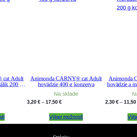
a
j
č
i
n
a
m
i
&
cat Adult
Animonda CARNY® cat Adult
Animonda 
h
álik 200 g
hovädzie 400 g konzerva
hovädzie a m
o
g 
Na sklade
N
v
Price
3,20
€
–
17,50
€
2,30
€
–
11,5
ä
range:
d
tí
Výber možností
3,20 €
Výb
z
through
i
17,50 €