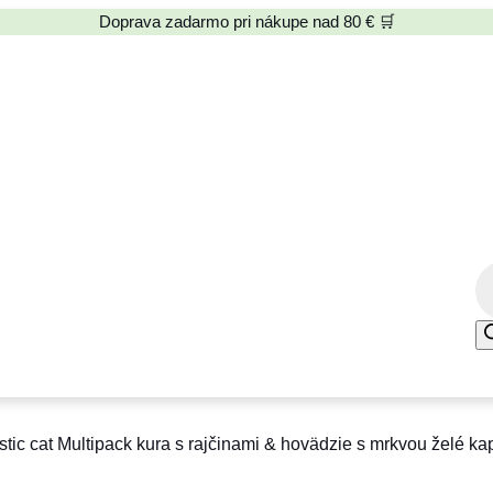
Doprava zadarmo pri nákupe nad 80 € 🛒
P
r
o
d
u
c
tic cat Multipack kura s rajčinami & hovädzie s mrkvou želé ka
t
s