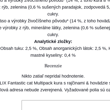
 a výrobky živočíšneho pôvodu* (14 %, z toho kura 8 %)
F
z rýb, zelenina (0,6 % sušených paradajok, zodpovedá 5,
E
cukry.
L
so a výrobky živočíšneho pôvodu* (14 %, z toho hovädzi
I
ie výrobky z rýb, minerálne látky, zelenina (0,6 % sušen
X
cukry.
F
Analytické zložky:
a
, Obsah tuku: 2,5 %, Obsah anorganických látok: 2,5 %,
n
mastné kyseliny: 0,4 %
t
a
Recenzie
s
Nikto zatiaľ nepridal hodnotenie.
t
ELIX Fantastic cat Multipack kura s rajčinami & hovädzie
i
lová adresa nebude zverejnená.
Vyžadované polia sú 
c
c
a