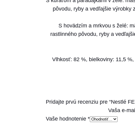
S kuraťom a paradajkami v želé: mäso
pôvodu, ryby a vedľajšie výrobky 
S hovädzím a mrkvou s želé: mä
rastlinného pôvodu, ryby a vedľajš
Vlhkosť: 82 %, bielkoviny: 11,5 %
Pridajte prvú recenziu pre “Nestlé F
Vaša e-mai
Vaše hodnotenie
*