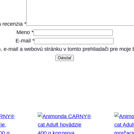
t
M
u
 recenzia
*
l
Meno
*
t
E-mail
*
i
, e-mail a webovú stránku v tomto prehliadači pre moje
p
a
c
k
k
u
r
a
s
r