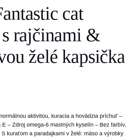
antastic cat
 s rajčinami &
vou želé kapsička
ormálnou aktivitou, kuracia a hovädzia príchuť –
E – Zdroj omega-6 mastných kyselín – Bez farbív,
: S kuraťom a paradajkami v želé: mäso a výrobky