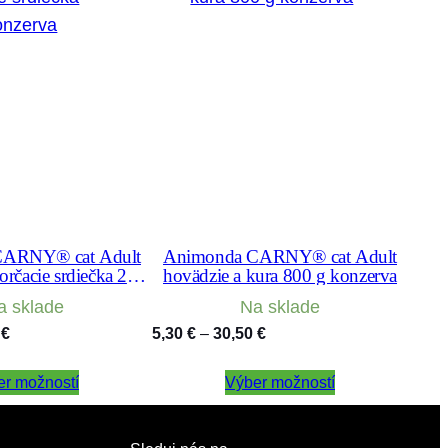
CARNY® cat Adult
Animonda CARNY® cat Adult
orčacie srdiečka 200
hovädzie a kura 800 g konzerva
konzerva
a sklade
Na sklade
Price
Price
0
€
5,30
€
–
30,50
€
range:
range:
er možností
2,30 €
Výber možností
5,30 €
through
through
11,50 €
30,50 €