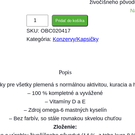
živočíšneho pôvod
N
m
Pridať do košíka
n
SKU:
OBC020417
o
Kategória:
Konzervy/Kapsičky
ž
s
t
v
Popis
o
y pre všetky plemená s normálnou aktivitou, kuracia a 
N
– 100 % kompletné a vyvážené
e
– Vitamíny D a E
s
– Zdroj omega-6 mastných kyselín
t
– Bez farbív, so stále rovnakou skvelou chuťou
l
Zloženie:
é