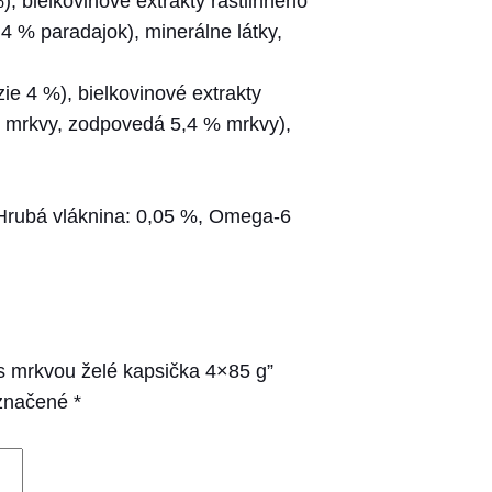
, bielkovinové extrakty rastlinného
4 % paradajok), minerálne látky,
e 4 %), bielkovinové extrakty
ej mrkvy, zodpovedá 5,4 % mrkvy),
 Hrubá vláknina: 0,05 %, Omega-6
 s mrkvou želé kapsička 4×85 g”
označené
*