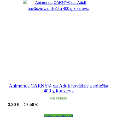
Animonda CARNY® cat Adult hovädzie a srdiečka
400 g konzerva
Na sklade
Price
3,20
€
–
17,50
€
range: