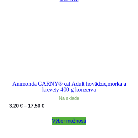
Animonda CARNY® cat Adult hovädzie,morka a
krevety 400 g konzerva
Na sklade
Price
3,20
€
–
17,50
€
range:
3,20 €
Výber možností
through
17,50 €