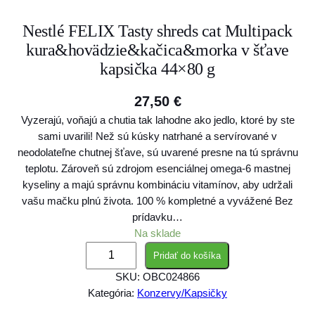
Nestlé FELIX Tasty shreds cat Multipack
kura&hovädzie&kačica&morka v šťave
kapsička 44×80 g
27,50
€
Vyzerajú, voňajú a chutia tak lahodne ako jedlo, ktoré by ste
sami uvarili! Než sú kúsky natrhané a servírované v
neodolateľne chutnej šťave, sú uvarené presne na tú správnu
teplotu. Zároveň sú zdrojom esenciálnej omega-6 mastnej
kyseliny a majú správnu kombináciu vitamínov, aby udržali
vašu mačku plnú života. 100 % kompletné a vyvážené Bez
prídavku…
Na sklade
m
Pridať do košíka
n
SKU:
OBC024866
o
Kategória:
Konzervy/Kapsičky
ž
s