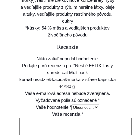
morky), rastlinné bielkovinové koncentráty, ryby
r
a vedľajšie produkty z rýb, minerálne látky, oleje
a
a tuky, vedľajšie produkty rastlinného pôvodu,
&
cukry
h
*kúsky: 54 % mäsa a vedľajších produktov
o
živočíšneho pôvodu
v
Recenzie
ä
d
Nikto zatiaľ nepridal hodnotenie.
z
Pridajte prvú recenziu pre “Nestlé FELIX Tasty
i
shreds cat Multipack
e
kura&hovädzie&kačica&morka v šťave kapsička
&
44×80 g”
k
Vaša e-mailová adresa nebude zverejnená.
a
Vyžadované polia sú označené
*
č
Vaše hodnotenie
*
i
Vaša recenzia
*
c
a
&