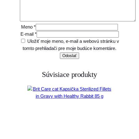
m
o
r
k
Meno
*
a
E-mail
*
v
Uložiť moje meno, e-mail a webovú stránku v
š
tomto prehliadači pre moje budúce komentáre.
ť
a
v
Súvisiace produkty
e
k
a
p
s
i
č
k
a