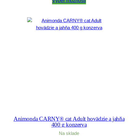
3,20 €
Výber možností
through
17,50 €
Animonda CARNY® cat Adult hovädzie a jahňa
400 g konzerva
Na sklade