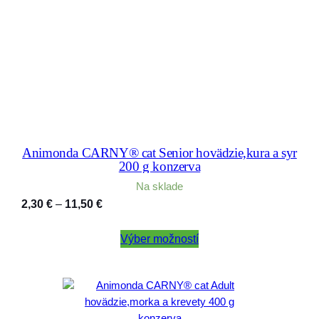
Animonda CARNY® cat Senior hovädzie,kura a syr
200 g konzerva
Na sklade
Price
2,30
€
–
11,50
€
range:
2,30 €
Výber možností
through
11,50 €