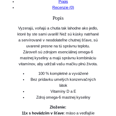
Popis
t
Recenzie (0)
v
Popis
o
N
Vyzerajú, voňajú a chutia tak lahodne ako jedlo,
e
ktoré by ste sami uvarili! Než sú kúsky natrhané
s
a servírované v neodolateľne chutnej šťave, sú
t
uvarené presne na tú správnu teplotu.
l
Zároveň sú zdrojom esenciálnej omega-6
é
mastnej kyseliny a majú správnu kombináciu
F
vitamínov, aby udržali vašu mačku plnú života.
E
L
100 % kompletné a vyvážené
I
Bez prídavku umelých konzervačných
X
látok
T
Vitamíny D a E
a
Zdroj omega-6 mastnej kyseliny
s
t
Zloženie:
y
11x s hovädzím v šťave
: mäso a vedľajšie