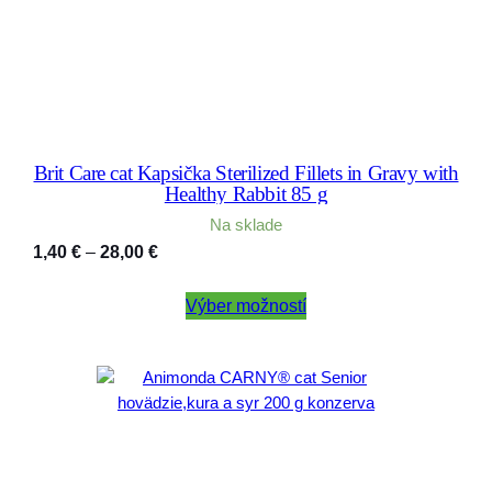
4
4
×
8
0
g
Brit Care cat Kapsička Sterilized Fillets in Gravy with
Healthy Rabbit 85 g
Na sklade
Price
1,40
€
–
28,00
€
range:
1,40 €
Výber možností
through
28,00 €