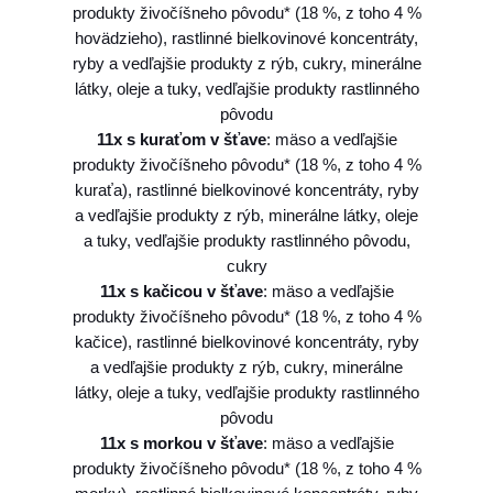
s
produkty živočíšneho pôvodu* (18 %, z toho 4 %
h
hovädzieho), rastlinné bielkovinové koncentráty,
r
ryby a vedľajšie produkty z rýb, cukry, minerálne
e
látky, oleje a tuky, vedľajšie produkty rastlinného
d
pôvodu
s
11x s kuraťom v šťave
: mäso a vedľajšie
c
produkty živočíšneho pôvodu* (18 %, z toho 4 %
a
kuraťa), rastlinné bielkovinové koncentráty, ryby
t
a vedľajšie produkty z rýb, minerálne látky, oleje
M
a tuky, vedľajšie produkty rastlinného pôvodu,
u
cukry
l
11x s kačicou v šťave
: mäso a vedľajšie
t
produkty živočíšneho pôvodu* (18 %, z toho 4 %
i
kačice), rastlinné bielkovinové koncentráty, ryby
p
a vedľajšie produkty z rýb, cukry, minerálne
a
látky, oleje a tuky, vedľajšie produkty rastlinného
c
pôvodu
k
11x s morkou v šťave
: mäso a vedľajšie
k
produkty živočíšneho pôvodu* (18 %, z toho 4 %
u