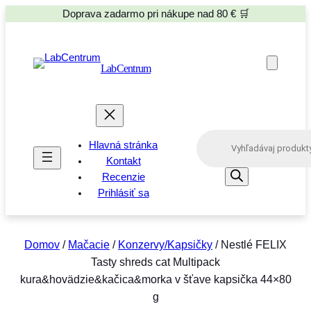
Doprava zadarmo pri nákupe nad 80 € 🛒
LabCentrum
P
Hlavná stránka
r
o
Kontakt
d
Recenzie
u
Prihlásiť sa
c
t
s
s
e
Domov
/
Mačacie
/
Konzervy/Kapsičky
/ Nestlé FELIX
a
Tasty shreds cat Multipack
r
c
kura&hovädzie&kačica&morka v šťave kapsička 44×80
h
g