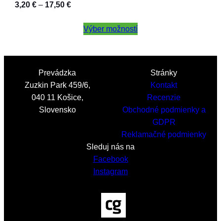
Price
3,20
€
–
17,50
€
range:
3,20 €
Výber možností
through
17,50 €
Prevádzka
Stránky
Zuzkin Park 459/6,
Kontakt
040 11 Košice,
Recenzie
Slovensko
Obchodné podmienky a
GDPR
Reklamačné podmienky
Sleduj nás na
Facebook
Instagram