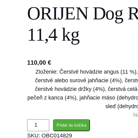
ORIJEN Dog Re
s
e
a
11,4 kg
r
c
h
110,00
€
Zloženie: Čerstvé hovädzie angus (11 %), 
čerstvé alebo surové jahňacie (4%), čers
čerstvé hovädzie držky (4%), čerstvá celá
pečeň z kanca (4%), jahňacie mäso (dehydr
sleď (dehydr
N
m
Pridať do košíka
n
SKU:
OBC014829