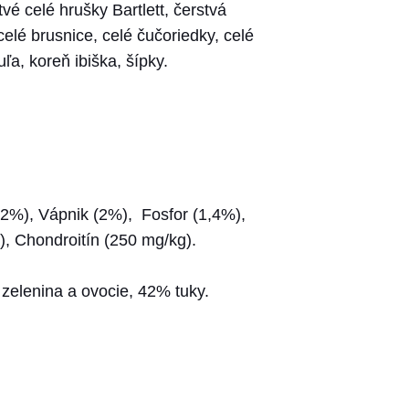
vé celé hrušky Bartlett, čerstvá
celé brusnice, celé čučoriedky, celé
a, koreň ibiška, šípky.
12%), Vápnik (2%), Fosfor (1,4%),
 Chondroitín (250 mg/kg).
zelenina a ovocie, 42% tuky.