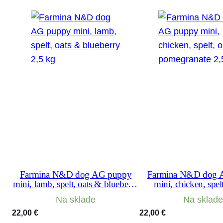
Farmina N&D dog AG puppy
Farmina N&D dog 
mini, lamb, spelt, oats & blueberry
mini, chicken, spel
2,5 kg
pomegranate 2
Na sklade
Na sklade
22,00
€
22,00
€