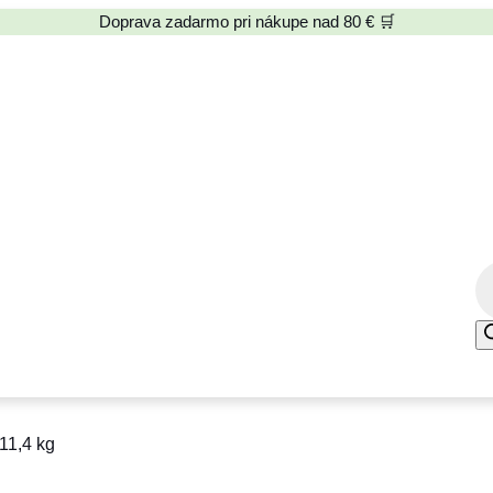
Doprava zadarmo pri nákupe nad 80 € 🛒
P
r
o
d
u
c
11,4 kg
t
s