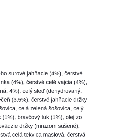
ebo surové jahňacie (4%), čerstvé
nka (4%), čerstvé celé vajcia (4%),
á, 4%), celý sleď (dehydrovaný,
eň (3,5%), čerstvé jahňacie držky
ovica, celá zelená šošovica, celý
k (1%), bravčový tuk (1%), olej zo
ovädzie držky (mrazom sušené),
stvá celá tekvica maslová, čerstvá