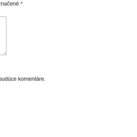
označené
*
 budúce komentáre.