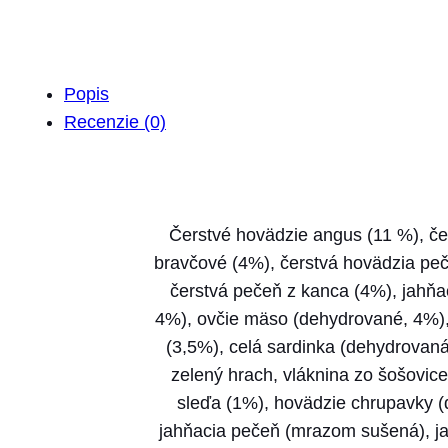
Popis
Recenzie (0)
Čerstvé hovädzie angus (11 %), čer
bravčové (4%), čerstvá hovädzia peče
čerstvá pečeň z kanca (4%), jahň
4%), ovčie mäso (dehydrované, 4%),
(3,5%), celá sardinka (dehydrovaná
zelený hrach, vláknina zo šošovice,
sleďa (1%), hovädzie chrupavky 
jahňacia pečeň (mrazom sušená), jah