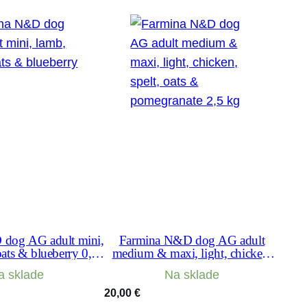
dog AG adult mini,
Farmina N&D dog AG adult
oats & blueberry 0,8
medium & maxi, light, chicken,
kg
spelt, oats & pomegranate 2,5 kg
a sklade
Na sklade
20,00
€