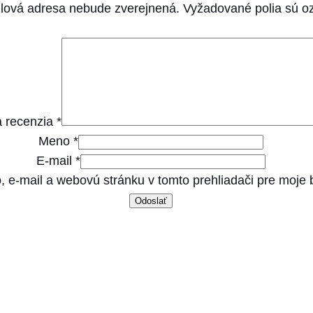
4
lová adresa nebude zverejnená.
Vyžadované polia sú 
k
g
 recenzia
*
Meno
*
E-mail
*
, e-mail a webovú stránku v tomto prehliadači pre moje