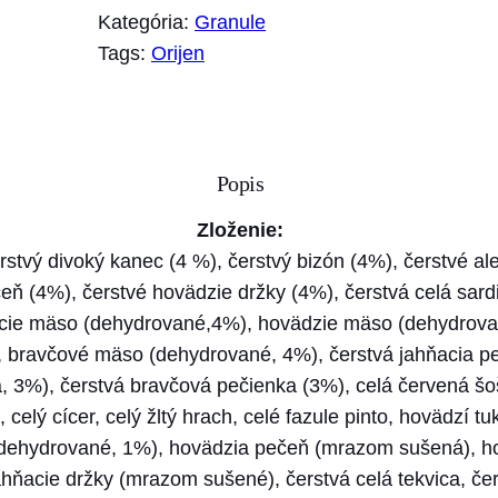
o
Kategória:
Granule
ž
Tags:
Orijen
s
t
v
o
Popis
O
R
Zloženie:
I
stvý divoký kanec (4 %), čerstvý bizón (4%), čerstvé al
J
ň (4%), čerstvé hovädzie držky (4%), čerstvá celá sardi
E
acie mäso (dehydrované,4%), hovädzie mäso (dehydrovan
N
 bravčové mäso (dehydrované, 4%), čerstvá jahňacia peč
D
, 3%), čerstvá bravčová pečienka (3%), celá červená šoš
o
 celý cícer, celý žltý hrach, celé fazule pinto, hovädzí tu
g
(dehydrované, 1%), hovädzia pečeň (mrazom sušená), h
R
ňacie držky (mrazom sušené), čerstvá celá tekvica, čer