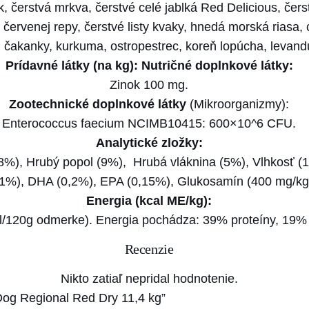
e
k, čerstvá mrkva, čerstvé celé jablká Red Delicious, čerst
g
y červenej repy, čerstvé listy kvaky, hnedá morská riasa, 
i
čakanky, kurkuma, ostropestrec, koreň lopúcha, levanduľ
o
Prídavné látky (na kg): Nutričné doplnkové látky:
n
Zinok 100 mg.
a
Zootechnické doplnkové látky
(Mikroorganizmy):
l
Enterococcus faecium NCIMB10415: 600×10^6 CFU.
R
Analytické zložky:
e
8%), Hrubý popol (9%), Hrubá vláknina (5%), Vlhkosť (
d
%), DHA (0,2%), EPA (0,15%), Glukosamín (400 mg/kg),
D
Energia (kcal ME/kg):
r
l/120g odmerke). Energia pochádza: 39% proteíny, 19% 
y
Recenzie
1
1
Nikto zatiaľ nepridal hodnotenie.
,
Dog Regional Red Dry 11,4 kg”