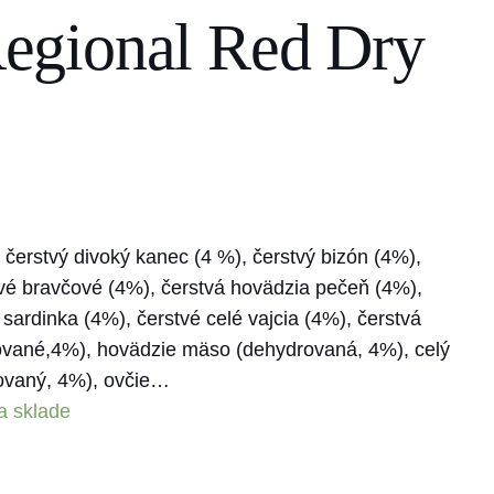
gional Red Dry
čerstvý divoký kanec (4 %), čerstvý bizón (4%),
tvé bravčové (4%), čerstvá hovädzia pečeň (4%),
 sardinka (4%), čerstvé celé vajcia (4%), čerstvá
ované,4%), hovädzie mäso (dehydrovaná, 4%), celý
ovaný, 4%), ovčie…
a sklade