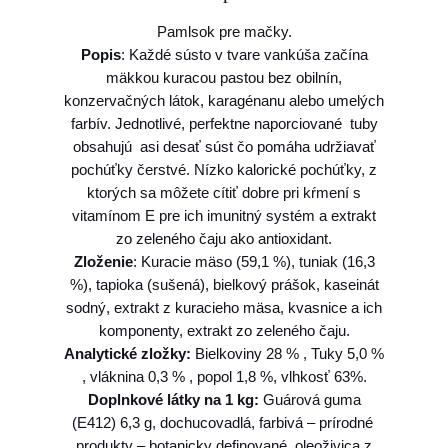
P
Pamlsok pre mačky.
a
Popis
: Každé sústo v tvare vankúša začína
m
mäkkou kuracou pastou bez obilnín,
l
konzervačných látok, karagénanu alebo umelých
s
farbív. Jednotlivé, perfektne naporciované tuby
o
obsahujú asi desať súst čo pomáha udržiavať
k
pochúťky čerstvé. Nízko kalorické pochúťky, z
I
ktorých sa môžete cítiť dobre pri kŕmení s
n
vitamínom E pre ich imunitný systém a extrakt
a
zo zeleného čaju ako antioxidant.
b
Zloženie
: Kuracie mäso (59,1 %), tuniak (16,3
a
%), tapioka (sušená), bielkový prášok, kaseinát
C
sodný, extrakt z kuracieho mäsa, kvasnice a ich
h
komponenty, extrakt zo zeleného čaju.
u
Analytické zložky:
Bielkoviny 28 % , Tuky 5,0 %
r
, vláknina 0,3 % , popol 1,8 %, vlhkosť 63%.
u
Doplnkové látky na 1 kg:
Guárová guma
B
(E412) 6,3 g, dochucovadlá, farbivá – prírodné
i
produkty – botanicky definované, oleoživica z