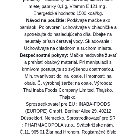
t
mletej papriky 0,1 g, Vitamín E 121 mg .
e
Energetická hodnota: 1500 kcal/kg.
s
Návod na použitie:
Podávajte mačke ako
c
pamlsok. Po otvorení uchovávajte v chladničke a
a
spotrebujte do nasledujúceho dňa. Dbajte na
t
neustály prísun čerstvej vody. Skladovanie :
K
Uchovávajte na chladnom a suchom mieste.
u
Bezpečnostné pokyny:
Mačke nedovoľte žuvať
r
a prehĺtať obalový materiál. Pri manipulácii s
a
krmivom postupujte so zvýšenou opatrnosťou.
3
Min. trvanlivosť do: na obale. Hmotnosť: na
t
obale. Č. výrobnej šarže: na obale. Výrobca:
u
Thai Inaba Foods Company Limited, Thajsko,
b
Thajsko.
y
Sprostredkovateľ pre EU : INABA-FOODS
3
(EUROPE) GmbH, Berliner Allee 29, 40212
0
Düsseldorf, Nemecko. Sprostredkovateľ pre SR
g
: PHARMACOPOLA s.r.o., Svätokrížske nám.
Č.11, 965 01 Žiar nad Hronom. Registračné číslo