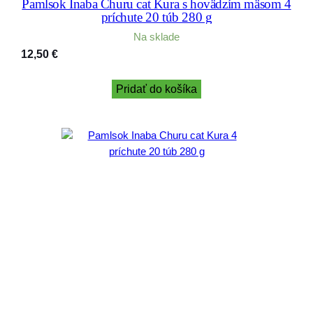
Pamlsok Inaba Churu cat Kura s hovädzím mäsom 4
príchute 20 túb 280 g
Na sklade
12,50
€
Pridať do košíka