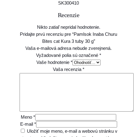
SK300410
Recenzie
Nikto zatiaľ nepridal hodnotenie.
Pridajte prvú recenziu pre “Pamlsok Inaba Churu
Bites cat Kura 3 tuby 30 g”
Vaša e-mailová adresa nebude zverejnená.
Vyžadované polia sú označené
*
Vaše hodnotenie
*
Vaša recenzia
*
Meno
*
E-mail
*
Uložiť moje meno, e-mail a webovú stránku v