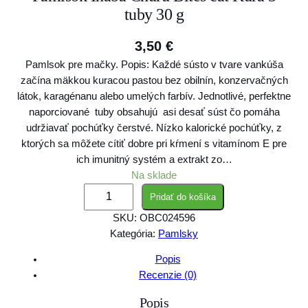
tuby 30 g
3,50
€
Pamlsok pre mačky. Popis: Každé sústo v tvare vankúša
začína mäkkou kuracou pastou bez obilnín, konzervačných
látok, karagénanu alebo umelých farbív. Jednotlivé, perfektne
naporciované tuby obsahujú asi desať súst čo pomáha
udržiavať pochúťky čerstvé. Nízko kalorické pochúťky, z
ktorých sa môžete cítiť dobre pri kŕmení s vitamínom E pre
ich imunitný systém a extrakt zo…
Na sklade
m
Pridať do košíka
n
SKU:
OBC024596
o
Kategória:
Pamlsky
ž
s
Popis
t
Recenzie (0)
v
Popis
o