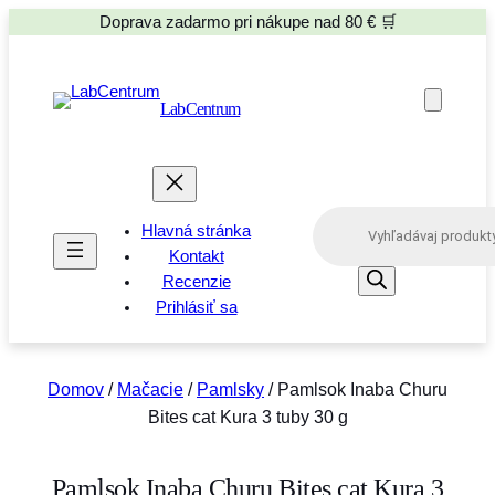
Doprava zadarmo pri nákupe nad 80 € 🛒
LabCentrum
P
Hlavná stránka
r
o
Kontakt
d
Recenzie
u
Prihlásiť sa
c
t
s
s
e
Domov
/
Mačacie
/
Pamlsky
/ Pamlsok Inaba Churu
a
Bites cat Kura 3 tuby 30 g
r
c
h
Pamlsok Inaba Churu Bites cat Kura 3