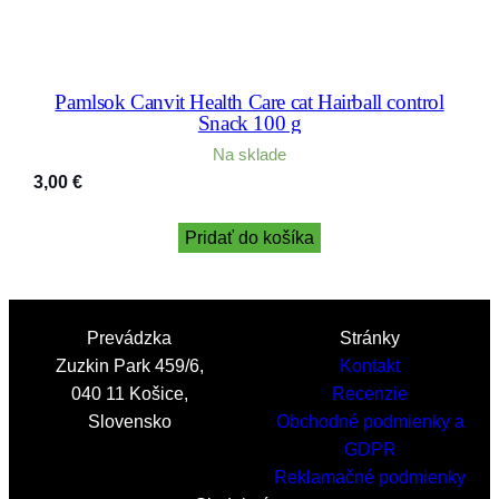
Pamlsok Canvit Health Care cat Hairball control
Snack 100 g
Na sklade
3,00
€
Pridať do košíka
Prevádzka
Stránky
Zuzkin Park 459/6,
Kontakt
040 11 Košice,
Recenzie
Slovensko
Obchodné podmienky a
GDPR
Reklamačné podmienky