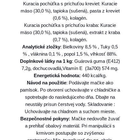
c
Kuracia pochúťka s príchuťou kreviet: Kuracie
a
mäso (30,0 %), tapioka (sušená), pasta z kreviet
t
(0,6 %), kolagén.
K
Kuracia pochúťka s príchuťou kraba: Kuracie
u
mäso (30,0 %), tapioka (sušená), extrakt z kraba
r
(0,7 %), kolagén.
a
Analytické zložky
: Bielkoviny 8,5 % , Tuky 0,5
5
% , vláknina 0,1 % , popol 1,5 %, vlhkosť 88%.
p
Doplnkové látky na 1 kg
: Guárová guma (E412)
r
7,2g, dochucovadlá,Vitamín E (3a700) 574 mg.
í
Energetická hodnota:
440 kcal/kg.
c
Návod na použitie
: Podávajte mačke ako
h
pamlsok. Po otvorení uchovávajte v chladničke a
u
spotrebujte do nasledujúceho dňa. Dbajte na
t
neustály prísun čerstvej vody. Skladovanie :
í
Uchovávajte na chladnom a suchom mieste.
5
Bezpečnostné pokyny:
Mačke nedovoľte žuvať
0
a prehĺtať obalový materiál. Pri manipulácii s
t
krmivom postupujte so zvýšenou
ú