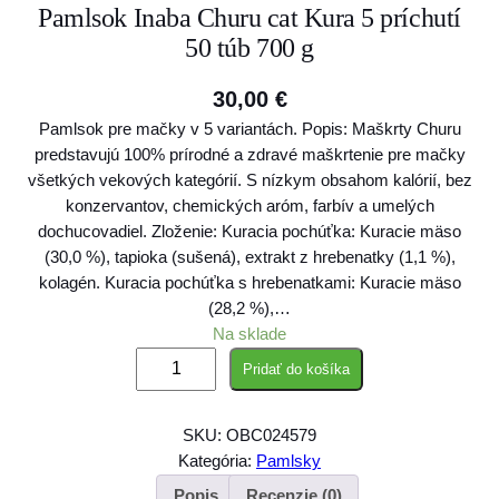
Pamlsok Inaba Churu cat Kura 5 príchutí
50 túb 700 g
30,00
€
Pamlsok pre mačky v 5 variantách. Popis: Maškrty Churu
predstavujú 100% prírodné a zdravé maškrtenie pre mačky
všetkých vekových kategórií. S nízkym obsahom kalórií, bez
konzervantov, chemických aróm, farbív a umelých
dochucovadiel. Zloženie: Kuracia pochúťka: Kuracie mäso
(30,0 %), tapioka (sušená), extrakt z hrebenatky (1,1 %),
kolagén. Kuracia pochúťka s hrebenatkami: Kuracie mäso
(28,2 %),…
Na sklade
m
Pridať do košíka
n
o
SKU:
OBC024579
ž
Kategória:
Pamlsky
s
t
Popis
Recenzie (0)