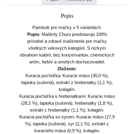
v
o
Popis
P
a
Pamlsok pre mačky v 5 variantách.
m
Popis
: Maškrty Churu predstavujú 100%
l
prírodné a zdravé maškrtenie pre mačky
s
všetkých vekových kategórií. S nízkym
o
obsahom kalórií, bez konzervantov, chemických
k
aróm, farbív a umelých dochucovadiel.
I
Zloženie:
n
Kuracia pochúťka: Kuracie mäso (30,0 %),
a
tapioka (sušená), extrakt z hrebenatky (1,1 %),
b
kolagén.
a
Kuracia pochúťka s hrebenatkami: Kuracie mäso
C
(28,2 %), tapioka (sušená), hrebenatky (1,8 %),
h
extrakt z hrebenatky (1,1 %), kolagén.
u
Kuracia pochúťka so syrom: Kuracie mäso (27,9
r
%), tapioka (sušená), syr (2,1 %), extrakt z
u
kuracieho mäsa (0,9 %), kolagén.