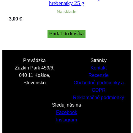
hrebenatky 25 g
Na sklade
3,00
€
Pridať do košíka
Prevádzka
Stránky
Zuzkin Park 459/6,
Kontakt
040 11 Košice,
Recenzie
Slovensko
Obchodné podmienky a
GDPR
Reklamačné podmienky
Sleduj nás na
Facebook
Instagram