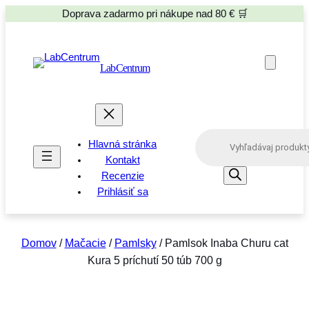
Doprava zadarmo pri nákupe nad 80 € 🛒
LabCentrum
P
Hlavná stránka
r
o
Kontakt
d
Recenzie
u
Prihlásiť sa
c
t
s
s
e
Domov
/
Mačacie
/
Pamlsky
/ Pamlsok Inaba Churu cat
a
Kura 5 príchutí 50 túb 700 g
r
c
h