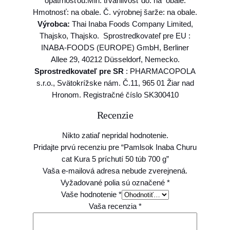
opatrnosťou.Min. trvanlivosť do: na obale.
b
Hmotnosť: na obale. Č. výrobnej šarže: na obale.
7
Výrobca:
Thai Inaba Foods Company Limited,
0
Thajsko, Thajsko. Sprostredkovateľ pre EU :
0
INABA-FOODS (EUROPE) GmbH, Berliner
g
Allee 29, 40212 Düsseldorf, Nemecko.
Sprostredkovateľ pre SR
: PHARMACOPOLA
s.r.o., Svätokrížske nám. Č.11, 965 01 Žiar nad
Hronom. Registračné číslo SK300410
Recenzie
Nikto zatiaľ nepridal hodnotenie.
Pridajte prvú recenziu pre “Pamlsok Inaba Churu
cat Kura 5 príchutí 50 túb 700 g”
Vaša e-mailová adresa nebude zverejnená.
Vyžadované polia sú označené
*
Vaše hodnotenie
*
Vaša recenzia
*