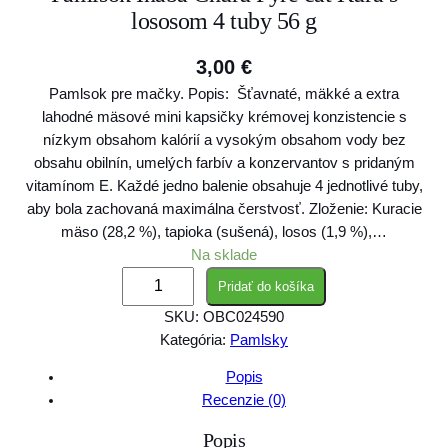
lososom 4 tuby 56 g
3,00
€
Pamlsok pre mačky. Popis: Šťavnaté, mäkké a extra
lahodné mäsové mini kapsičky krémovej konzistencie s
nízkym obsahom kalórií a vysokým obsahom vody bez
obsahu obilnín, umelých farbív a konzervantov s pridaným
vitamínom E. Každé jedno balenie obsahuje 4 jednotlivé tuby,
aby bola zachovaná maximálna čerstvosť. Zloženie: Kuracie
mäso (28,2 %), tapioka (sušená), losos (1,9 %),…
Na sklade
m
Pridať do košíka
n
SKU:
OBC024590
o
Kategória:
Pamlsky
ž
s
Popis
t
Recenzie (0)
v
Popis
o