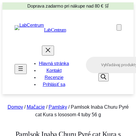
Doprava zadarmo pri nákupe nad 80 € 🛒
LabCentrum
P
Hlavná stránka
r
o
Kontakt
d
Recenzie
u
Prihlásiť sa
c
t
s
s
e
Domov
/
Mačacie
/
Pamlsky
/ Pamlsok Inaba Churu Pyré
a
cat Kura s lososom 4 tuby 56 g
r
c
h
Pamlsok Inaba Churu Pyré cat Kura s