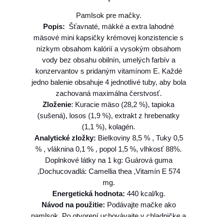
P
Pamlsok pre mačky.
a
Popis:
Šťavnaté, mäkké a extra lahodné
m
mäsové mini kapsičky krémovej konzistencie s
l
nízkym obsahom kalórií a vysokým obsahom
s
vody bez obsahu obilnín, umelých farbív a
o
konzervantov s pridaným vitamínom E. Každé
k
jedno balenie obsahuje 4 jednotlivé tuby, aby bola
I
zachovaná maximálna čerstvosť.
n
Zloženie
: Kuracie mäso (28,2 %), tapioka
a
(sušená), losos (1,9 %), extrakt z hrebenatky
b
(1,1 %), kolagén.
a
Analytické zložky:
Bielkoviny 8,5 % , Tuky 0,5
C
% , vláknina 0,1 % , popol 1,5 %, vlhkosť 88%.
h
Doplnkové látky na 1 kg: Guárová guma
u
,Dochucovadlá: Camellia thea ,Vitamín E 574
r
mg.
u
Energetická hodnota:
440 kcal/kg.
P
Návod na použitie:
Podávajte mačke ako
y
pamlsok. Po otvorení uchovávajte v chladničke a