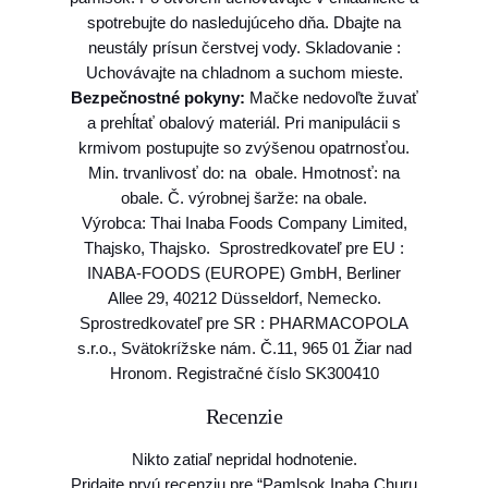
r
spotrebujte do nasledujúceho dňa. Dbajte na
é
neustály prísun čerstvej vody. Skladovanie :
c
Uchovávajte na chladnom a suchom mieste.
a
Bezpečnostné pokyny:
Mačke nedovoľte žuvať
t
a prehĺtať obalový materiál. Pri manipulácii s
K
krmivom postupujte so zvýšenou opatrnosťou.
u
Min. trvanlivosť do: na obale. Hmotnosť: na
r
obale. Č. výrobnej šarže: na obale.
a
Výrobca: Thai Inaba Foods Company Limited,
s
Thajsko, Thajsko. Sprostredkovateľ pre EU :
l
INABA-FOODS (EUROPE) GmbH, Berliner
o
Allee 29, 40212 Düsseldorf, Nemecko.
s
Sprostredkovateľ pre SR : PHARMACOPOLA
o
s.r.o., Svätokrížske nám. Č.11, 965 01 Žiar nad
s
Hronom. Registračné číslo SK300410
o
m
Recenzie
4
t
Nikto zatiaľ nepridal hodnotenie.
u
Pridajte prvú recenziu pre “Pamlsok Inaba Churu