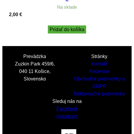
Na sklade
2,00
€
Pridať do košíka
Prevádzka
Stránky
Zuzkin Park 459/6,
Kontakt
040 11 Košice,
Recenzie
Slovensko
Obchodné podmienky a
GDPR
Reklamačné podmienky
Sleduj nás na
Facebook
Instagram