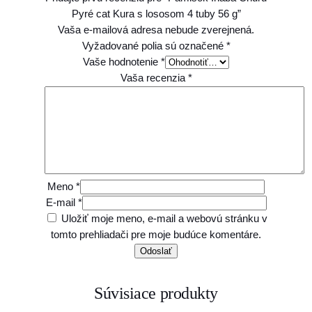
b
Pyré cat Kura s lososom 4 tuby 56 g”
y
Vaša e-mailová adresa nebude zverejnená.
5
Vyžadované polia sú označené
*
6
Vaše hodnotenie
*
g
Vaša recenzia
*
Meno
*
E-mail
*
Uložiť moje meno, e-mail a webovú stránku v
tomto prehliadači pre moje budúce komentáre.
Súvisiace produkty