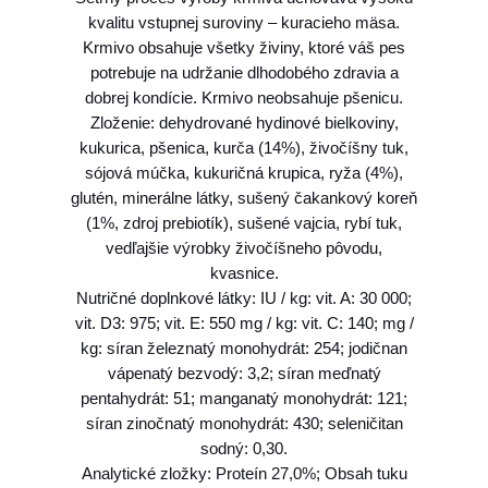
m
kvalitu vstupnej suroviny – kuracieho mäsa.
a
Krmivo obsahuje všetky živiny, ktoré váš pes
l
potrebuje na udržanie dlhodobého zdravia a
l
dobrej kondície. Krmivo neobsahuje pšenicu.
&
Zloženie: dehydrované hydinové bielkoviny,
M
kukurica, pšenica, kurča (14%), živočíšny tuk,
i
sójová múčka, kukuričná krupica, ryža (4%),
n
glutén, minerálne látky, sušený čakankový koreň
i
(1%, zdroj prebiotík), sušené vajcia, rybí tuk,
s
vedľajšie výrobky živočíšneho pôvodu,
e
kvasnice.
n
Nutričné doplnkové látky: IU / kg: vit. A: 30 000;
s
vit. D3: 975; vit. E: 550 mg / kg: vit. C: 140; mg /
i
kg: síran železnatý monohydrát: 254; jodičnan
t
vápenatý bezvodý: 3,2; síran meďnatý
i
pentahydrát: 51; manganatý monohydrát: 121;
v
síran zinočnatý monohydrát: 430; seleničitan
e
sodný: 0,30.
d
Analytické zložky: Proteín 27,0%; Obsah tuku
i