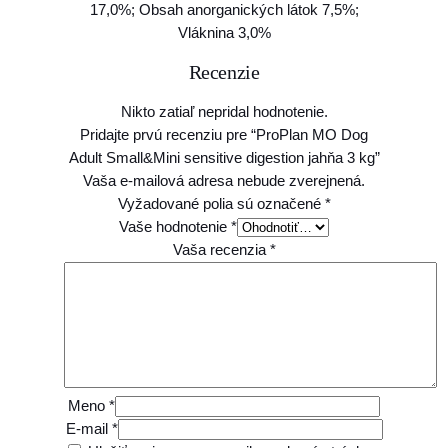
17,0%; Obsah anorganických látok 7,5%;
g
Vláknina 3,0%
e
s
Recenzie
t
i
Nikto zatiaľ nepridal hodnotenie.
o
Pridajte prvú recenziu pre “ProPlan MO Dog
n
Adult Small&Mini sensitive digestion jahňa 3 kg”
j
Vaša e-mailová adresa nebude zverejnená.
a
Vyžadované polia sú označené
*
h
Vaše hodnotenie
*
ň
Vaša recenzia
*
a
3
k
g
Meno
*
E-mail
*