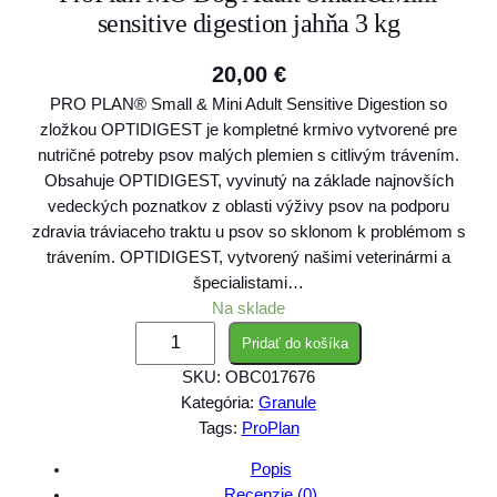
sensitive digestion jahňa 3 kg
20,00
€
PRO PLAN® Small & Mini Adult Sensitive Digestion so
zložkou OPTIDIGEST je kompletné krmivo vytvorené pre
nutričné potreby psov malých plemien s citlivým trávením.
Obsahuje OPTIDIGEST, vyvinutý na základe najnovších
vedeckých poznatkov z oblasti výživy psov na podporu
zdravia tráviaceho traktu u psov so sklonom k problémom s
trávením. OPTIDIGEST, vytvorený našimi veterinármi a
špecialistami…
Na sklade
m
Pridať do košíka
n
SKU:
OBC017676
o
Kategória:
Granule
ž
Tags:
ProPlan
s
t
Popis
v
Recenzie (0)