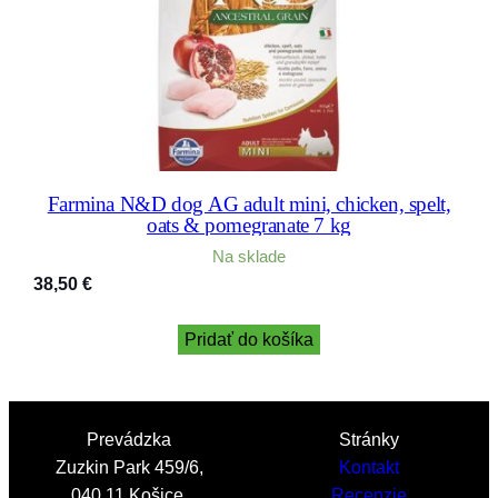
Farmina N&D dog AG adult mini, chicken, spelt,
oats & pomegranate 7 kg
Na sklade
38,50
€
Pridať do košíka
Prevádzka
Stránky
Zuzkin Park 459/6,
Kontakt
040 11 Košice,
Recenzie