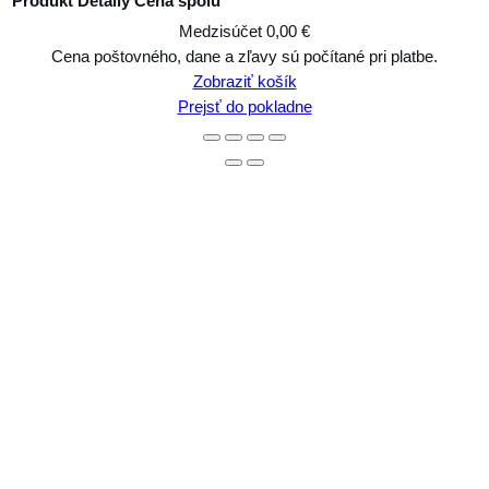
Produkt
Detaily
Cena spolu
Medzisúčet
0,00 €
Produkty
Cena poštovného, dane a zľavy sú počítané pri platbe.
Zobraziť košík
v
Prejsť do pokladne
košíku