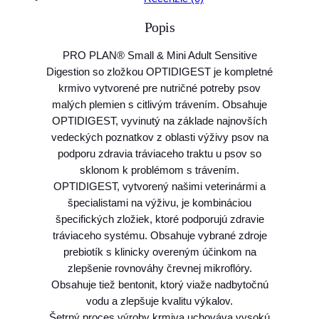
o
Popis
P
r
PRO PLAN® Small & Mini Adult Sensitive
o
Digestion so zložkou OPTIDIGEST je kompletné
P
krmivo vytvorené pre nutričné potreby psov
l
malých plemien s citlivým trávením. Obsahuje
a
OPTIDIGEST, vyvinutý na základe najnovších
n
vedeckých poznatkov z oblasti výživy psov na
M
podporu zdravia tráviaceho traktu u psov so
O
sklonom k problémom s trávením.
D
OPTIDIGEST, vytvorený našimi veterinármi a
o
špecialistami na výživu, je kombináciou
g
špecifických zložiek, ktoré podporujú zdravie
A
tráviaceho systému. Obsahuje vybrané zdroje
d
prebiotík s klinicky overeným účinkom na
u
zlepšenie rovnováhy črevnej mikroflóry.
l
Obsahuje tiež bentonit, ktorý viaže nadbytočnú
t
vodu a zlepšuje kvalitu výkalov.
S
Šetrný proces výroby krmiva uchováva vysokú