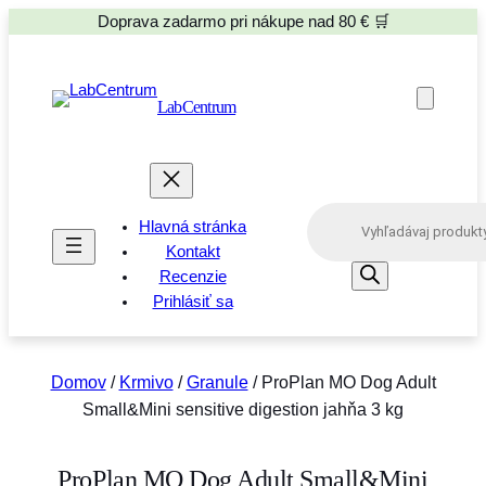
Doprava zadarmo pri nákupe nad 80 € 🛒
LabCentrum
P
Hlavná stránka
r
o
Kontakt
d
Recenzie
u
Prihlásiť sa
c
t
s
s
e
Domov
/
Krmivo
/
Granule
/ ProPlan MO Dog Adult
a
Small&Mini sensitive digestion jahňa 3 kg
r
c
h
ProPlan MO Dog Adult Small&Mini