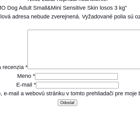
n
MO Dog Adult Small&Mini Sensitive Skin losos 3 kg”
i
lová adresa nebude zverejnená.
Vyžadované polia sú 
S
e
n
s
i
 recenzia
*
t
Meno
*
i
E-mail
*
v
, e-mail a webovú stránku v tomto prehliadači pre moje
e
S
k
i
n
l