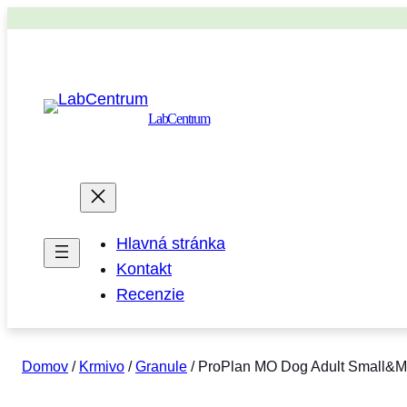
LabCentrum
Hlavná stránka
Kontakt
Recenzie
Domov
/
Krmivo
/
Granule
/ ProPlan MO Dog Adult Small&Min