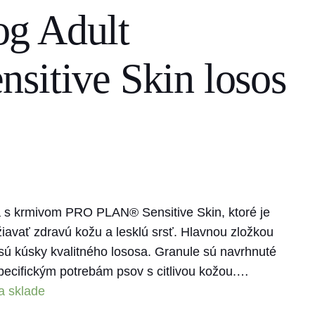
g Adult
sitive Skin losos
psa s krmivom PRO PLAN® Sensitive Skin, ktoré je
avať zdravú kožu a lesklú srsť. Hlavnou zložkou
ú kúsky kvalitného lososa. Granule sú navrhnuté
špecifickým potrebám psov s citlivou kožou.…
a sklade