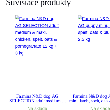
Súvisiace produkty
Farmina N&D dog AG
Farmina N&D dog 
SELECTION adult medium &
mini, lamb, spelt, oats
maxi, chicken, spelt, oats &
2,5 kg
Na sklade
Na sklade