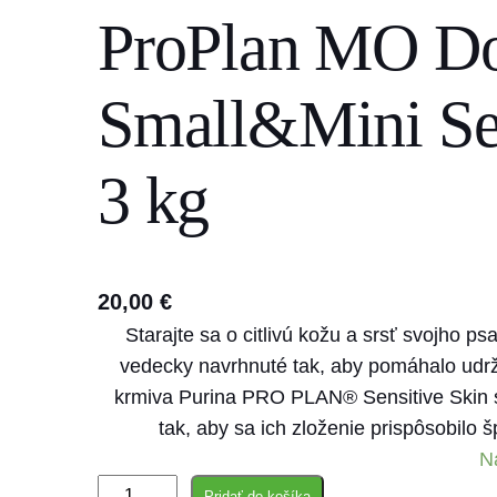
ProPlan MO Do
s
e
a
Small&Mini Sen
r
c
3 kg
h
20,00
€
Starajte sa o citlivú kožu a srsť svojho 
vedecky navrhnuté tak, aby pomáhalo udrži
krmiva Purina PRO PLAN® Sensitive Skin s
tak, aby sa ich zloženie prispôsobilo 
N
m
Pridať do košíka