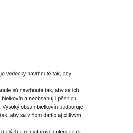
 je vedecky navrhnuté tak, aby
ule sú navrhnuté tak, aby sa ich
e bielkovín a neobsahujú pšenicu.
. Vysoký obsah bielkovín podporuje
ak, aby sa v ňom darilo aj citlivým
malých a miniatúrnych plemien (s