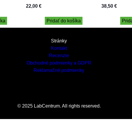
22,00
€
38,50
€
íka
Pridať do košíka
Prid
Stránky
Kontakt
Recenzie
Obchodné podmienky a GDPR
Reklamačné podmienky
© 2025 LabCentrum. All rights reserved.