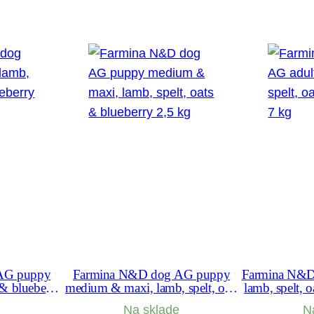
o
s
o
s
3
k
g
AG puppy
Farmina N&D dog AG puppy
Farmina N&D 
 & blueberry
medium & maxi, lamb, spelt, oats
lamb, spelt, 
& blueberry 2,5 kg
Na sklade
N