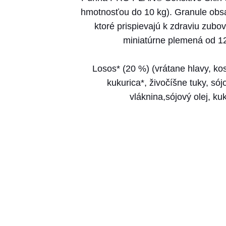
hmotnosťou do 10 kg). Granule obsa
ktoré prispievajú k zdraviu zubo
miniatúrne plemená od 12
Losos* (20 %) (vrátane hlavy, kos
kukurica*, živočíšne tuky, só
vláknina,sójový olej, k