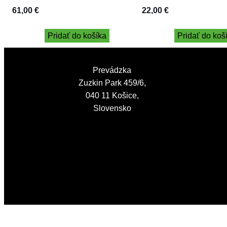
pomegranate 12 kg + 3 kg
61,00
€
22,00
€
Pridať do košíka
Pridať do koš
Prevádzka
Zuzkin Park 459/6,
040 11 Košice,
Slovensko