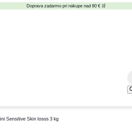
Doprava zadarmo pri nákupe nad 80 € 🛒
P
r
o
d
u
c
i Sensitive Skin losos 3 kg
t
s