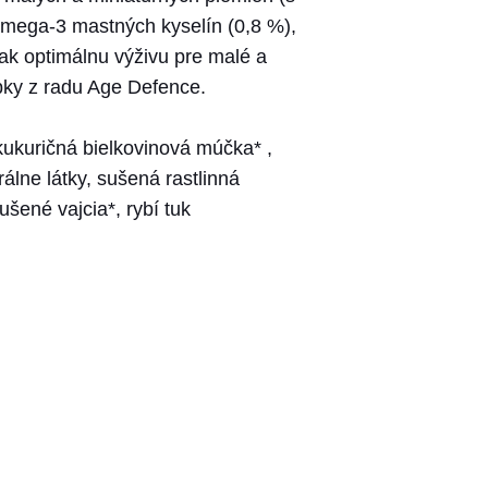
omega-3 mastných kyselín (0,8 %),
tak optimálnu výživu pre malé a
bky z radu Age Defence.
 kukuričná bielkovinová múčka* ,
álne látky, sušená rastlinná
šené vajcia*, rybí tuk