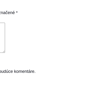
označené
*
 budúce komentáre.