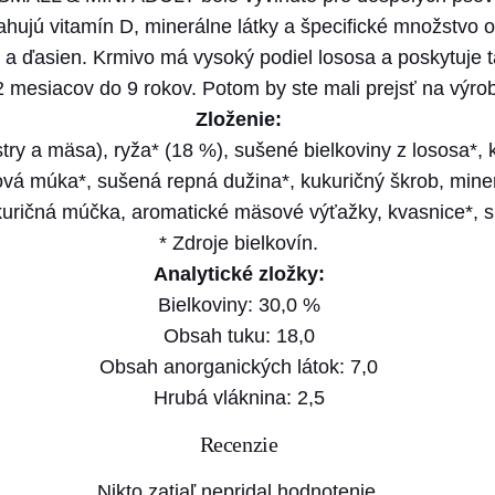
D
hujú vitamín D, minerálne látky a špecifické množstvo 
o
v a ďasien. Krmivo má vysoký podiel lososa a poskytuje 
g
 mesiacov do 9 rokov. Potom by ste mali prejsť na výro
A
Zloženie:
d
try a mäsa), ryža* (18 %), sušené bielkoviny z lososa*,
u
jová múka*, sušená repná dužina*, kukuričný škrob, miner
l
ukuričná múčka, aromatické mäsové výťažky, kvasnice*, su
t
* Zdroje bielkovín.
S
Analytické zložky:
m
Bielkoviny: 30,0 %
a
Obsah tuku: 18,0
l
Obsah anorganických látok: 7,0
l
Hrubá vláknina: 2,5
&
Recenzie
M
i
Nikto zatiaľ nepridal hodnotenie.