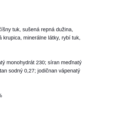
číšny tuk, sušená repná dužina,
krupica, minerálne látky, rybí tuk,
znatý monohydrát 230; síran meďnatý
tan sodný 0,27; jodičnan vápenatý
%