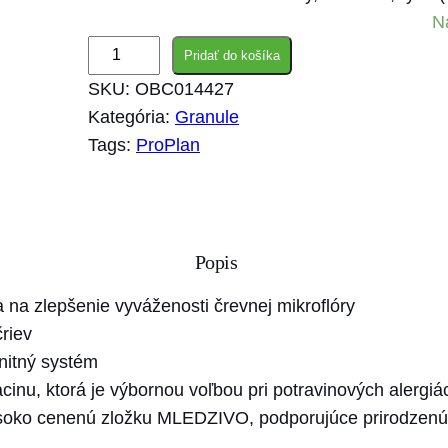
N
m
Pridať do košíka
n
SKU:
OBC014427
o
Kategória:
Granule
ž
Tags:
ProPlan
s
t
v
o
Popis
P
r
a na zlepšenie vyváženosti črevnej mikroflóry
o
riev
P
nitný systém
l
cinu, ktorá je výbornou voľbou pri potravinových alergiác
a
ysoko cenenú zložku MLEDZIVO, podporujúce prirodzen
n