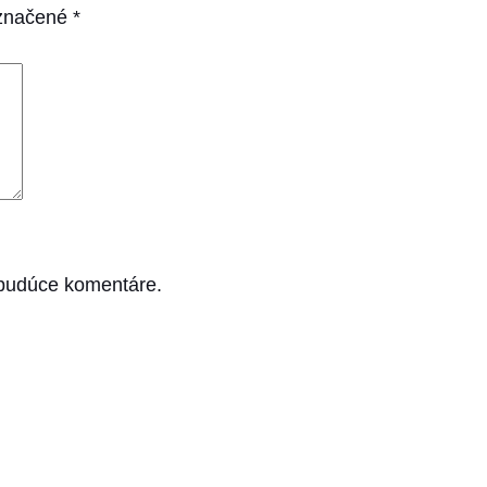
označené
*
 budúce komentáre.