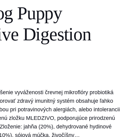
og Puppy
ve Digestion
šenie vyváženosti črevnej mikroflóry probiotiká
rovať zdravý imunitný systém obsahuje ľahko
bou pri potravinových alergiách, alebo intolerancii
nenú zložku MLEDZIVO, podporujúce prirodzenú
loženie: jahňa (20%), dehydrované hydinové
 (10%), sójová múčka, živočíšny…