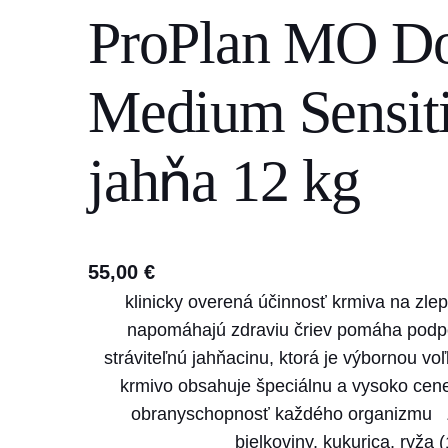
ProPlan MO D
s
e
a
Medium Sensiti
r
c
jahňa 12 kg
h
55,00
€
klinicky overená účinnosť krmiva na zlep
napomáhajú zdraviu čriev pomáha podpo
stráviteľnú jahňacinu, ktorá je výbornou voľ
krmivo obsahuje špeciálnu a vysoko ce
obranyschopnosť každého organizmu Z
bielkoviny, kukurica, ryža