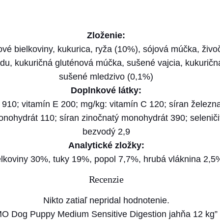
M
O
Zloženie:
D
é bielkoviny, kukurica, ryža (10%), sójová múčka, živo
o
u, kukuričná gluténová múčka, sušené vajcia, kukuričná 
g
sušené mledzivo (0,1%)
P
Doplnkové látky:
u
D3 910; vitamín E 200; mg/kg: vitamín C 120; síran žele
p
nohydrát 110; síran zinočnatý monohydrát 390; seleniči
p
bezvodý 2,9
y
Analytické zložky:
M
elkoviny 30%, tuky 19%, popol 7,7%, hrubá vláknina 2,5
e
d
Recenzie
i
Nikto zatiaľ nepridal hodnotenie.
u
 MO Dog Puppy Medium Sensitive Digestion jahňa 12 kg”
m