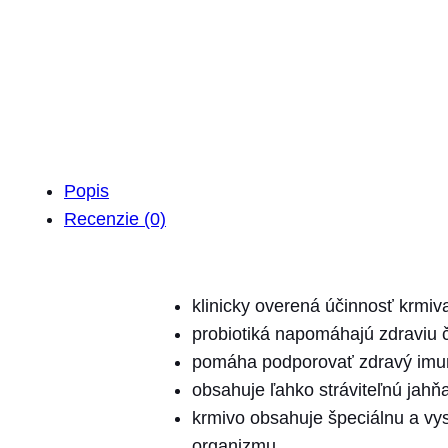
Popis
Recenzie (0)
klinicky overená účinnosť krmiv
probiotiká napomáhajú zdraviu č
pomáha podporovať zdravý imu
obsahuje ľahko stráviteľnú jahňa
krmivo obsahuje špeciálnu a v
organizmu