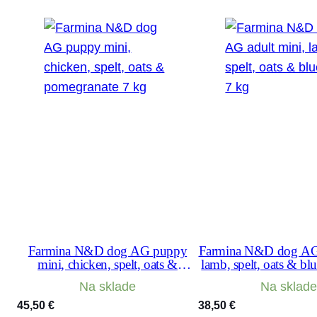
Farmina N&D dog AG puppy
Farmina N&D dog AG 
mini, chicken, spelt, oats &
lamb, spelt, oats & bl
pomegranate 7 kg
Na sklade
Na sklade
45,50
€
38,50
€