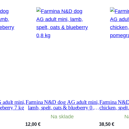
o
n
j
a
h
ň
a
1
2
k
g
adult mini,
Farmina N&D dog AG adult mini,
Farmina N&D 
ueberry 7 kg
lamb, spelt, oats & blueberry 0,8
chicken, spel
kg
Na sklade
N
12,00
€
38,50
€