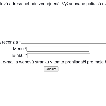
lová adresa nebude zverejnená.
Vyžadované polia sú 
S
e
n
s
i
t
 recenzia
*
i
Meno
*
v
E-mail
*
e
, e-mail a webovú stránku v tomto prehliadači pre moje
D
i
g
e
s
t
i