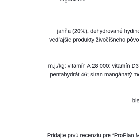
jahňa (20%), dehydrované hydinov
vedľajšie produkty živočíšneho pôvod
m.j./kg: vitamín A 28 000; vitamín 
pentahydrát 46; síran mangánatý mo
bi
Pridajte prvú recenziu pre “ProPlan