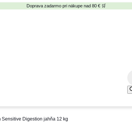
Doprava zadarmo pri nákupe nad 80 € 🛒
P
r
o
d
u
c
ensitive Digestion jahňa 12 kg
t
s