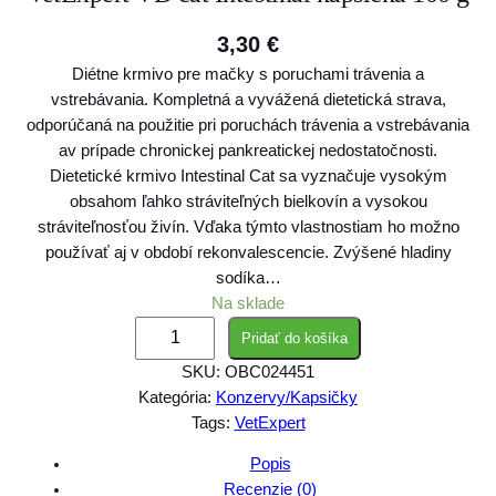
3,30
€
Diétne krmivo pre mačky s poruchami trávenia a
vstrebávania. Kompletná a vyvážená dietetická strava,
odporúčaná na použitie pri poruchách trávenia a vstrebávania
av prípade chronickej pankreatickej nedostatočnosti.
Dietetické krmivo Intestinal Cat sa vyznačuje vysokým
obsahom ľahko stráviteľných bielkovín a vysokou
stráviteľnosťou živín. Vďaka týmto vlastnostiam ho možno
používať aj v období rekonvalescencie. Zvýšené hladiny
sodíka…
Na sklade
m
Pridať do košíka
n
SKU:
OBC024451
o
Kategória:
Konzervy/Kapsičky
ž
Tags:
VetExpert
s
t
Popis
v
Recenzie (0)