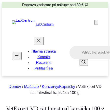
Doprava zadarmo pri nákupe nad 80 € 🛒
LabCentrum
P
Hlavná stránka
r
o
Kontakt
d
Recenzie
u
Prihlásiť sa
c
t
s
s
e
Domov
/
Mačacie
/
Konzervy/Kapsičky
/ VetExpert VD
a
cat Intestinal kapsička 100 g
r
c
h
VetExpert VD cat Intestinal kapsička 100 g