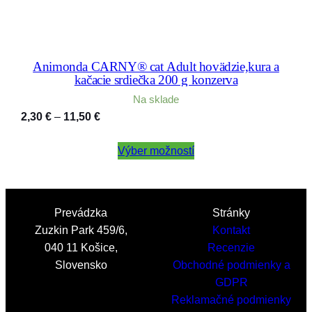
Animonda CARNY® cat Adult hovädzie,kura a
kačacie srdiečka 200 g konzerva
Na sklade
Price
2,30
€
–
11,50
€
range:
2,30 €
Výber možností
through
11,50 €
Prevádzka
Stránky
Zuzkin Park 459/6,
Kontakt
040 11 Košice,
Recenzie
Slovensko
Obchodné podmienky a
GDPR
Reklamačné podmienky