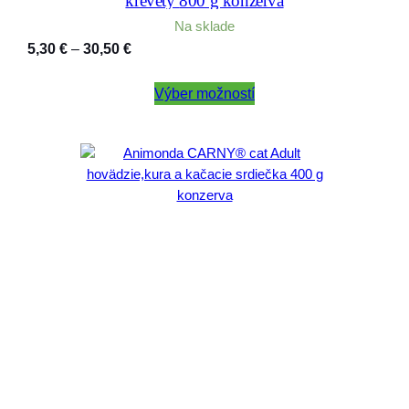
krevety 800 g konzerva
Na sklade
Price
5,30
€
–
30,50
€
range:
5,30 €
Výber možností
through
30,50 €