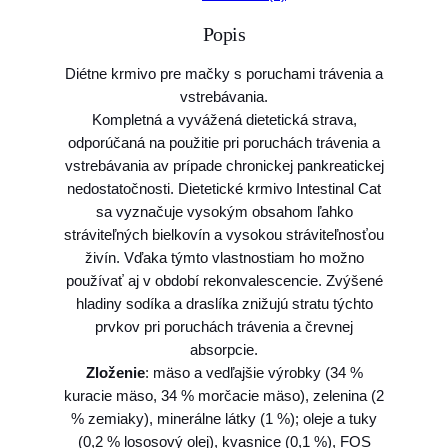
o
Popis
V
e
Diétne krmivo pre mačky s poruchami trávenia a
t
vstrebávania.
E
Kompletná a vyvážená dietetická strava,
x
odporúčaná na použitie pri poruchách trávenia a
p
vstrebávania av prípade chronickej pankreatickej
e
nedostatočnosti. Dietetické krmivo Intestinal Cat
r
sa vyznačuje vysokým obsahom ľahko
t
stráviteľných bielkovín a vysokou stráviteľnosťou
V
živín. Vďaka týmto vlastnostiam ho možno
D
používať aj v období rekonvalescencie. Zvýšené
c
hladiny sodíka a draslíka znižujú stratu týchto
a
prvkov pri poruchách trávenia a črevnej
t
absorpcie.
I
Zloženie
: mäso a vedľajšie výrobky (34 %
n
kuracie mäso, 34 % morčacie mäso), zelenina (2
t
% zemiaky), minerálne látky (1 %); oleje a tuky
e
(0,2 % lososový olej), kvasnice (0,1 %), FOS
s