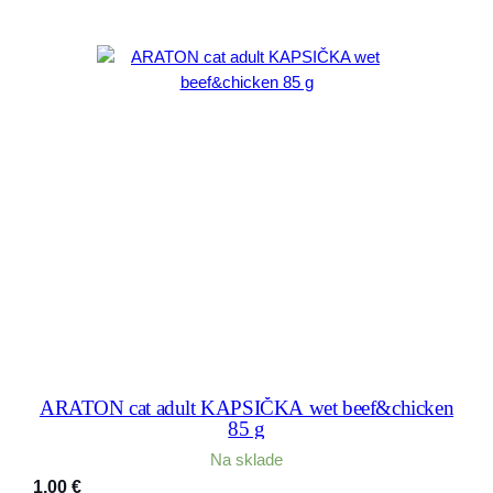
ARATON cat adult KAPSIČKA wet beef&chicken
85 g
Na sklade
1,00
€