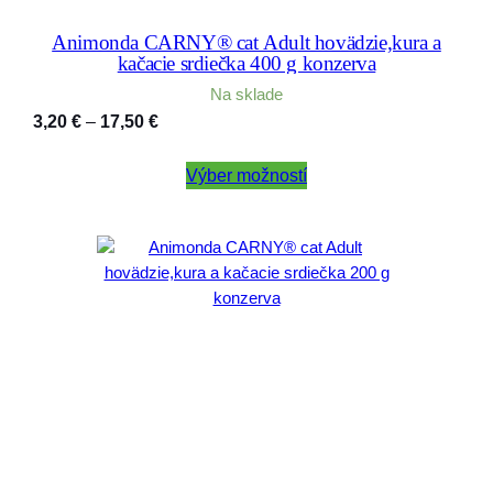
Animonda CARNY® cat Adult hovädzie,kura a
kačacie srdiečka 400 g konzerva
Na sklade
Price
3,20
€
–
17,50
€
range:
3,20 €
Výber možností
through
17,50 €