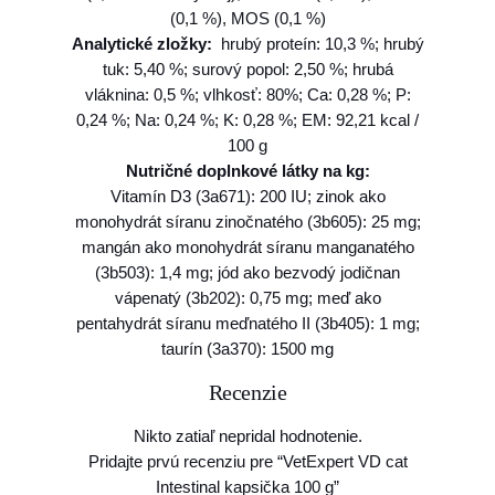
(0,1 %), MOS (0,1 %)
t
Analytické zložky:
hrubý proteín: 10,3 %; hrubý
i
tuk: 5,40 %; surový popol: 2,50 %; hrubá
n
vláknina: 0,5 %; vlhkosť: 80%; Ca: 0,28 %; P:
a
0,24 %; Na: 0,24 %; K: 0,28 %; EM: 92,21 kcal /
l
100 g
k
Nutričné doplnkové látky na kg:
a
Vitamín D3 (3a671): 200 IU; zinok ako
p
monohydrát síranu zinočnatého (3b605): 25 mg;
s
mangán ako monohydrát síranu manganatého
i
(3b503): 1,4 mg; jód ako bezvodý jodičnan
č
vápenatý (3b202): 0,75 mg; meď ako
k
pentahydrát síranu meďnatého II (3b405): 1 mg;
a
taurín (3a370): 1500 mg
1
0
Recenzie
0
g
Nikto zatiaľ nepridal hodnotenie.
Pridajte prvú recenziu pre “VetExpert VD cat
Intestinal kapsička 100 g”