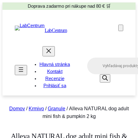
Doprava zadarmo pri nákupe nad 80 € 🛒
LabCentrum
P
Hlavná stránka
r
o
Kontakt
d
Recenzie
u
Prihlásiť sa
c
t
s
s
e
Domov
/
Krmivo
/
Granule
/ Alleva NATURAL dog adult
a
mini fish & pumpkin 2 kg
r
c
h
Alleva NATURAL dog adult mini fish &