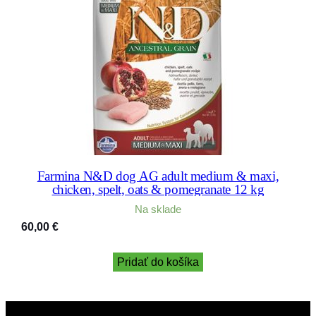
Farmina N&D dog AG adult medium & maxi,
chicken, spelt, oats & pomegranate 12 kg
Na sklade
60,00
€
Pridať do košíka