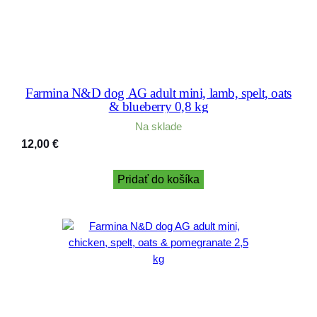
Farmina N&D dog AG adult mini, lamb, spelt, oats
& blueberry 0,8 kg
Na sklade
12,00
€
Pridať do košíka