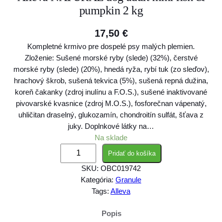
pumpkin 2 kg
17,50
€
Kompletné krmivo pre dospelé psy malých plemien.
Zloženie: Sušené morské ryby (slede) (32%), čerstvé
morské ryby (slede) (20%), hnedá ryža, rybí tuk (zo sleďov),
hrachový škrob, sušená tekvica (5%), sušená repná dužina,
koreň čakanky (zdroj inulínu a F.O.S.), sušené inaktivované
pivovarské kvasnice (zdroj M.O.S.), fosforečnan vápenatý,
uhličitan draselný, glukozamín, chondroitín sulfát, šťava z
juky. Doplnkové látky na…
Na sklade
m
Pridať do košíka
n
SKU:
OBC019742
o
Kategória:
Granule
ž
Tags:
Alleva
s
t
Popis
v