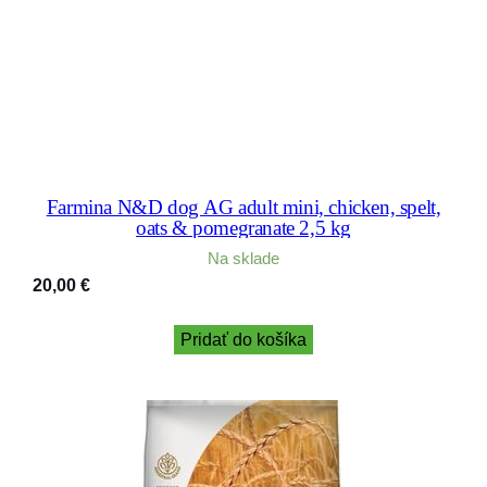
Farmina N&D dog AG adult mini, chicken, spelt,
oats & pomegranate 2,5 kg
Na sklade
20,00
€
Pridať do košíka