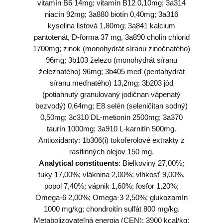
u
vitamín B6 14mg; vitamín B12 0,10mg; 3a314
l
niacín 92mg; 3a880 biotín 0,40mg; 3a316
t
kyselina listová 1,80mg; 3a841 kalcium
m
pantotenát, D-forma 37 mg, 3a890 cholín chlorid
i
1700mg; zinok (monohydrát síranu zinočnatého)
n
96mg; 3b103 železo (monohydrát síranu
i
železnatého) 96mg; 3b405 meď (pentahydrát
f
síranu meďnatého) 13,2mg; 3b203 jód
i
(potiahnutý granulovaný jodičnan vápenatý
s
bezvodý) 0,64mg; E8 selén (seleničitan sodný)
h
0,50mg; 3c310 DL-metionín 2500mg; 3a370
&
taurín 1000mg; 3a910 L-karnitín 500mg.
p
Antioxidanty: 1b306(i) tokoferolové extrakty z
u
rastlinných olejov 150 mg.
m
Analytical constituents
:
Bielkoviny 27,00%;
p
tuky 17,00%; vláknina 2,00%; vlhkosť 9,00%,
k
popol 7,40%; vápnik 1,60%; fosfor 1,20%;
i
Omega-6 2,00%; Omega-3 2,50%; glukozamín
n
1000 mg/kg; chondroitín sulfát 800 mg/kg.
2
Metabolizovateľná energia (CEN): 3900 kcal/kg;