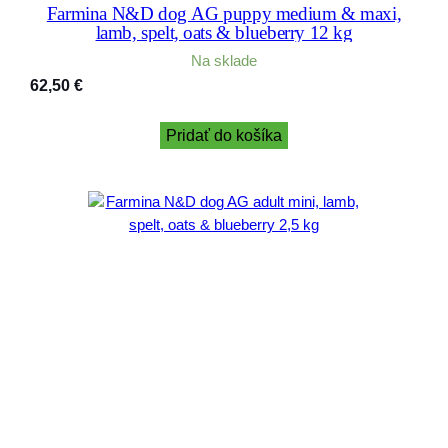
Farmina N&D dog AG puppy medium & maxi,
lamb, spelt, oats & blueberry 12 kg
Na sklade
62,50
€
Pridať do košíka