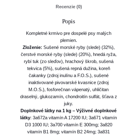
o
Recenzie (0)
A
l
Popis
l
e
Kompletné krmivo pre dospelé psy malých
v
plemien.
a
Zloženie:
Sušené morské ryby (slede) (32%),
N
čerstvé morské ryby (slede) (20%), hnedá ryža,
A
rybí tuk (zo sleďov), hrachový škrob, sušená
T
tekvica (5%), sušená repná dužina, koreň
U
čakanky (zdroj inulínu a F.O.S.), sušené
R
inaktivované pivovarské kvasnice (zdroj
A
M.O.S.), fosforečnan vápenatý, uhličitan
L
draselný, glukozamín, chondroitín sulfát, šťava z
d
juky.
o
Doplnkové látky na 1 kg – Výživné doplnkové
g
látky
: 3a672a vitamín A 17200 IU; 3a671 vitamín
a
D3 1000 IU; 3a700 vitamín E 300mg; 3a820
d
vitamín B1 8mg; vitamín B2 24mg; 3a831