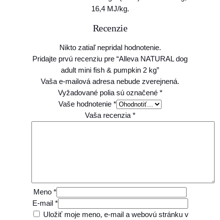
k
16,4 MJ/kg.
g
Recenzie
Nikto zatiaľ nepridal hodnotenie.
Pridajte prvú recenziu pre “Alleva NATURAL dog
adult mini fish & pumpkin 2 kg”
Vaša e-mailová adresa nebude zverejnená.
Vyžadované polia sú označené
*
Vaše hodnotenie
*
Vaša recenzia
*
Meno
*
E-mail
*
Uložiť moje meno, e-mail a webovú stránku v