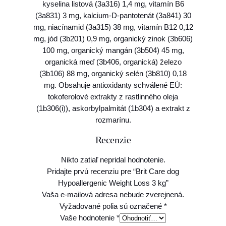
kyselina listová (3a316) 1,4 mg, vitamín B6
o
(3a831) 3 mg, kalcium-D-pantotenát (3a841) 30
s
mg, niacínamid (3a315) 38 mg, vitamín B12 0,12
s
mg, jód (3b201) 0,9 mg, organický zinok (3b606)
3
100 mg, organický mangán (3b504) 45 mg,
k
organická meď (3b406, organická) železo
g
(3b106) 88 mg, organický selén (3b810) 0,18
mg. Obsahuje antioxidanty schválené EÚ:
tokoferolové extrakty z rastlinného oleja
(1b306(i)), askorbylpalmitát (1b304) a extrakt z
rozmarínu.
Recenzie
Nikto zatiaľ nepridal hodnotenie.
Pridajte prvú recenziu pre “Brit Care dog
Hypoallergenic Weight Loss 3 kg”
Vaša e-mailová adresa nebude zverejnená.
Vyžadované polia sú označené
*
Vaše hodnotenie
*