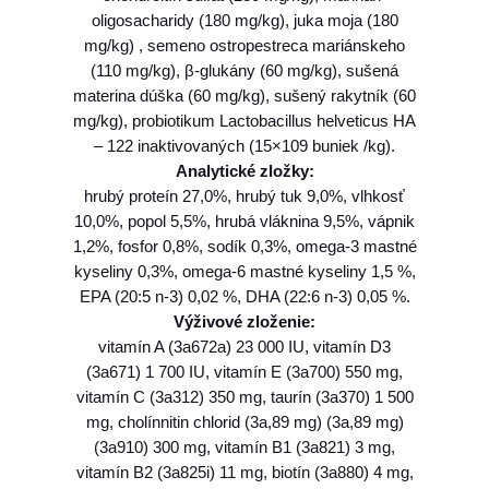
y
oligosacharidy (180 mg/kg), juka moja (180
p
mg/kg) , semeno ostropestreca mariánskeho
o
(110 mg/kg), β-glukány (60 mg/kg), sušená
a
materina dúška (60 mg/kg), sušený rakytník (60
l
mg/kg), probiotikum Lactobacillus helveticus HA
l
– 122 inaktivovaných (15×109 buniek /kg).
e
Analytické zložky:
r
hrubý proteín 27,0%, hrubý tuk 9,0%, vlhkosť
g
10,0%, popol 5,5%, hrubá vláknina 9,5%, vápnik
e
1,2%, fosfor 0,8%, sodík 0,3%, omega-3 mastné
n
kyseliny 0,3%, omega-6 mastné kyseliny 1,5 %,
i
EPA (20:5 n-3) 0,02 %, DHA (22:6 n-3) 0,05 %.
c
Výživové zloženie:
W
vitamín A (3a672a) 23 000 IU, vitamín D3
e
(3a671) 1 700 IU, vitamín E (3a700) 550 mg,
i
vitamín C (3a312) 350 mg, taurín (3a370) 1 500
g
mg, cholínnitin chlorid (3a,89 mg) (3a,89 mg)
h
(3a910) 300 mg, vitamín B1 (3a821) 3 mg,
t
vitamín B2 (3a825i) 11 mg, biotín (3a880) 4 mg,
L