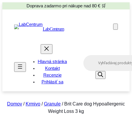
Doprava zadarmo pri nákupe nad 80 € 🛒
LabCentrum
P
Hlavná stránka
r
o
Kontakt
d
Recenzie
u
Prihlásiť sa
c
t
s
s
e
Domov
/
Krmivo
/
Granule
/ Brit Care dog Hypoallergenic
a
Weight Loss 3 kg
r
c
h