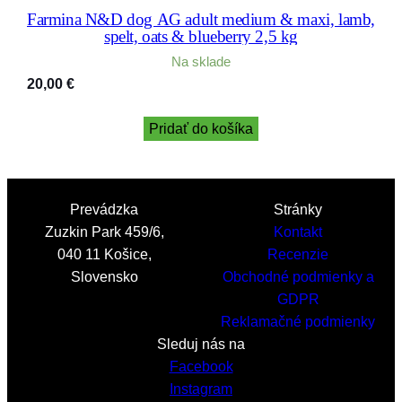
Farmina N&D dog AG adult medium & maxi, lamb,
spelt, oats & blueberry 2,5 kg
Na sklade
20,00
€
Pridať do košíka
Prevádzka
Stránky
Zuzkin Park 459/6,
Kontakt
040 11 Košice,
Recenzie
Slovensko
Obchodné podmienky a
GDPR
Reklamačné podmienky
Sleduj nás na
Facebook
Instagram