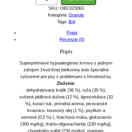
n
SKU:
OBC023063
o
Kategória:
Granule
ž
Tags:
Brit
s
t
Popis
v
Recenzie (0)
o
Popis
B
r
Superprémiové hypoalergénne krmivo s jediným
i
zdrojom živočíšnej bielkoviny bolo špeciálne
t
vytvorené pre psy s problémami s hmotnosťou.
C
Zloženie:
a
dehydratovaný králik (36 %), ryža (35 %),
r
sušená jablková dužina (12 %), lignocelulóza (10
e
%), kurací tuk, prírodná aróma, pivovarské
d
kvasnice, lososový olej (1 %), psyllium a
o
semená (0,5 %) ), hrachová múka, glukozamín
g
(300 mg/kg), frukto-oligosacharidy (230 mg/kg),
H
chondroitín sulfát (230 mg/kg), mannan-