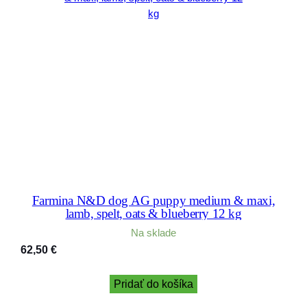
Farmina N&D dog AG puppy medium & maxi,
lamb, spelt, oats & blueberry 12 kg
Na sklade
62,50
€
Pridať do košíka