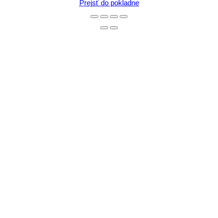
v
Prejsť do pokladne
košíku