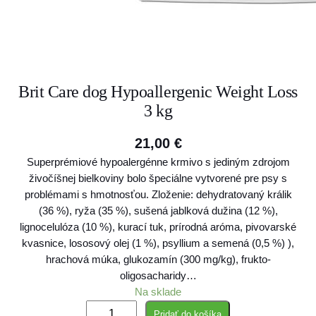
Brit Care dog Hypoallergenic Weight Loss
3 kg
21,00
€
Superprémiové hypoalergénne krmivo s jediným zdrojom
živočíšnej bielkoviny bolo špeciálne vytvorené pre psy s
problémami s hmotnosťou. Zloženie: dehydratovaný králik
(36 %), ryža (35 %), sušená jablková dužina (12 %),
lignocelulóza (10 %), kurací tuk, prírodná aróma, pivovarské
kvasnice, lososový olej (1 %), psyllium a semená (0,5 %) ),
hrachová múka, glukozamín (300 mg/kg), frukto-
oligosacharidy…
Na sklade
m
Pridať do košíka