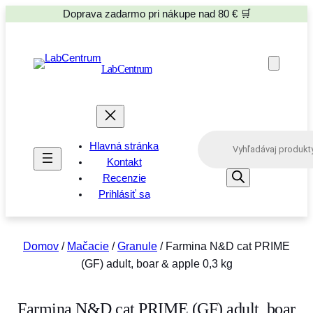
Doprava zadarmo pri nákupe nad 80 € 🛒
LabCentrum
P
Hlavná stránka
r
o
Kontakt
d
Recenzie
u
Prihlásiť sa
c
t
s
s
e
Domov
/
Mačacie
/
Granule
/ Farmina N&D cat PRIME
a
(GF) adult, boar & apple 0,3 kg
r
c
h
Farmina N&D cat PRIME (GF) adult, boar