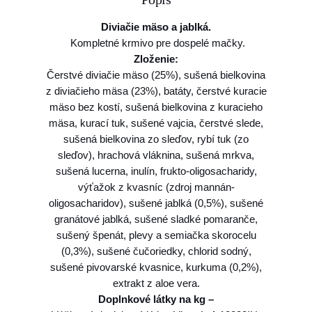
Diviačie mäso a jablká.
Kompletné krmivo pre dospelé mačky.
Zloženie:
Čerstvé diviačie mäso (25%), sušená bielkovina
z diviačieho mäsa (23%), batáty, čerstvé kuracie
mäso bez kostí, sušená bielkovina z kuracieho
mäsa, kurací tuk, sušené vajcia, čerstvé slede,
sušená bielkovina zo sleďov, rybí tuk (zo
sleďov), hrachová vláknina, sušená mrkva,
sušená lucerna, inulín, frukto-oligosacharidy,
výťažok z kvasníc (zdroj mannán-
oligosacharidov), sušené jablká (0,5%), sušené
granátové jablká, sušené sladké pomaranče,
sušený špenát, plevy a semiačka skorocelu
(0,3%), sušené čučoriedky, chlorid sodný,
sušené pivovarské kvasnice, kurkuma (0,2%),
extrakt z aloe vera.
Doplnkové látky na kg –