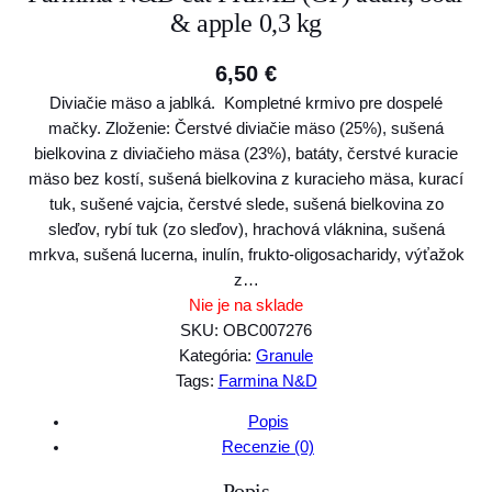
& apple 0,3 kg
6,50
€
Diviačie mäso a jablká. Kompletné krmivo pre dospelé
mačky. Zloženie: Čerstvé diviačie mäso (25%), sušená
bielkovina z diviačieho mäsa (23%), batáty, čerstvé kuracie
mäso bez kostí, sušená bielkovina z kuracieho mäsa, kurací
tuk, sušené vajcia, čerstvé slede, sušená bielkovina zo
sleďov, rybí tuk (zo sleďov), hrachová vláknina, sušená
mrkva, sušená lucerna, inulín, frukto-oligosacharidy, výťažok
z…
Nie je na sklade
SKU:
OBC007276
Kategória:
Granule
Tags:
Farmina N&D
Popis
Recenzie (0)
Popis