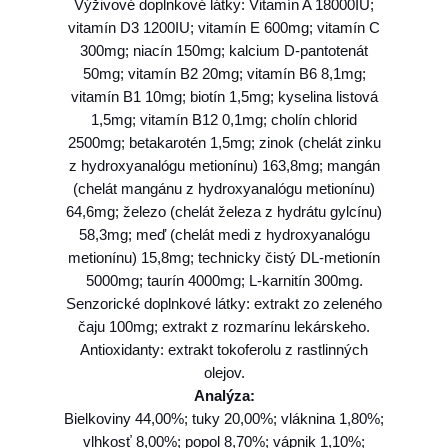
Výživové doplnkové látky: Vitamín A 18000IU;
vitamín D3 1200IU; vitamín E 600mg; vitamín C
300mg; niacín 150mg; kalcium D-pantotenát
50mg; vitamín B2 20mg; vitamín B6 8,1mg;
vitamín B1 10mg; biotín 1,5mg; kyselina listová
1,5mg; vitamín B12 0,1mg; cholín chlorid
2500mg; betakarotén 1,5mg; zinok (chelát zinku
z hydroxyanalógu metionínu) 163,8mg; mangán
(chelát mangánu z hydroxyanalógu metionínu)
64,6mg; železo (chelát železa z hydrátu gylcínu)
58,3mg; meď (chelát medi z hydroxyanalógu
metionínu) 15,8mg; technicky čistý DL-metionín
5000mg; taurín 4000mg; L-karnitín 300mg.
Senzorické doplnkové látky: extrakt zo zeleného
čaju 100mg; extrakt z rozmarínu lekárskeho.
Antioxidanty: extrakt tokoferolu z rastlinných
olejov.
Analýza:
Bielkoviny 44,00%; tuky 20,00%; vláknina 1,80%;
vlhkosť 8,00%; popol 8,70%; vápnik 1,10%;