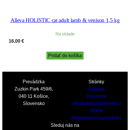
Alleva HOLISTIC cat adult lamb & venison 1,5 kg
Na sklade
16,00
€
Pridať do košíka
Prevádzka
Stránky
Zuzkin Park 459/6,
Kontakt
040 11 Košice,
Recenzie
Slovensko
Obchodné podmienky a
GDPR
Reklamačné podmienky
Sleduj nás na