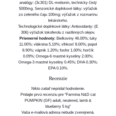
analógy: (3c301) DL-metionín, technicky čistý
d
5000mg. Senzorické doplnkové látky: výťažok
,
zo zeleného čaju 100mg; výťažok z rozmarínu
l
lekárskeho.
a
Technologické doplnkové látky: Antioxidanty: (E
m
306) výťažok tokoferolu z rastlinných olejov.
b
Priemerné hodnoty:
Bielkoviny 46.00%; tuky
&
11.00%; vláknina 5.10%; vlhkosť 8.00%; popol
b
8.90%; vápnik 1.20%; fosfor 1.00%; horčík
l
0.09%; Omega-6 mastné kyseliny 2.00%;
u
Omega-3 mastné kyseliny 0.45%; DHA 0.30%;
e
EPA 0.10%.
b
e
Recenzie
r
r
Nikto zatiaľ nepridal hodnotenie.
y
Pridajte prvú recenziu pre “Farmina N&D cat
5
PUMPKIN (GF) adult, neutered, lamb &
k
blueberry 5 kg”
g
Vaša e-mailová adresa nebude zverejnená.