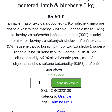
neutered, lamb & blueberry 5 kg
65,50
€
ahňacie mäso, tekvica a čučoriedky. Kompletné krmivo pre
dospelé kastrované mačky. Zloženie: Jahňacie mäso (32%),
bielkoviny zo sušeného jahňacieho mäsa (30%), sladký
zemiak, bielkoviny zo sušených sleďov, sušená tekvica
(5%), sušené vajcia, kurací tuk, rybí tuk (zo sleďov), sušená
repná dužina, sušená mrkva, lucerna, inulín, frukto-
oligosacharidy, výťažok z kvasníc (zdroj mannán-
oligosacharidov), sušené čučoriedky (0.5%), sušené
granátové…
Na sklade
m
Pridať do košíka
n
SKU:
OBC020108
o
Kategória:
Granule
ž
Tags:
Farmina N&D
s
t
Popis