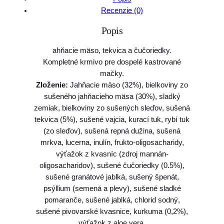
v
Recenzie (0)
o
Popis
F
a
ahňacie mäso, tekvica a čučoriedky.
r
Kompletné krmivo pre dospelé kastrované
m
mačky.
i
Zloženie:
Jahňacie mäso (32%), bielkoviny zo
n
sušeného jahňacieho mäsa (30%), sladký
a
zemiak, bielkoviny zo sušených sleďov, sušená
N
tekvica (5%), sušené vajcia, kurací tuk, rybí tuk
&
(zo sleďov), sušená repná dužina, sušená
D
mrkva, lucerna, inulín, frukto-oligosacharidy,
c
výťažok z kvasníc (zdroj mannán-
a
oligosacharidov), sušené čučoriedky (0.5%),
t
sušené granátové jablká, sušený špenát,
P
psýllium (semená a plevy), sušené sladké
U
pomaranče, sušené jablká, chlorid sodný,
M
sušené pivovarské kvasnice, kurkuma (0,2%),
P
výťažok z aloe vera.