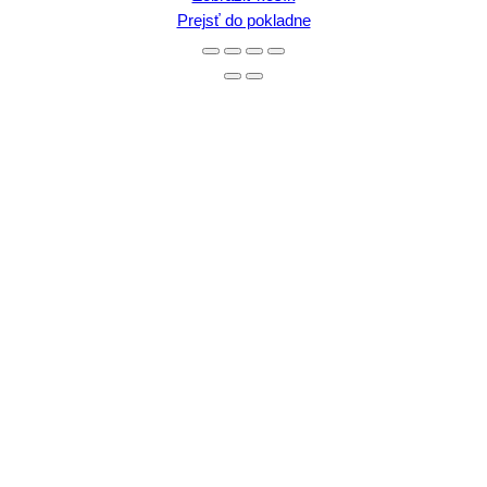
v
Prejsť do pokladne
košíku