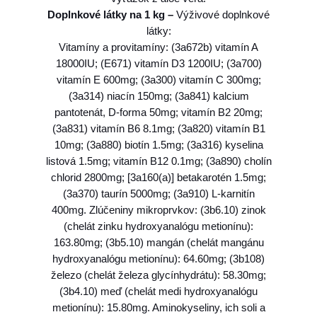
K
Doplnkové látky na 1 kg –
Výživové doplnkové
I
látky:
N
Vitamíny a provitamíny: (3a672b) vitamín A
(
18000IU; (E671) vitamín D3 1200IU; (3a700)
G
vitamín E 600mg; (3a300) vitamín C 300mg;
F
(3a314) niacín 150mg; (3a841) kalcium
)
pantotenát, D-forma 50mg; vitamín B2 20mg;
a
(3a831) vitamín B6 8.1mg; (3a820) vitamín B1
d
10mg; (3a880) biotín 1.5mg; (3a316) kyselina
u
listová 1.5mg; vitamín B12 0.1mg; (3a890) cholín
l
chlorid 2800mg; [3a160(a)] betakarotén 1.5mg;
t
(3a370) taurín 5000mg; (3a910) L-karnitín
,
400mg. Zlúčeniny mikroprvkov: (3b6.10) zinok
n
(chelát zinku hydroxyanalógu metionínu):
e
163.80mg; (3b5.10) mangán (chelát mangánu
u
hydroxyanalógu metionínu): 64.60mg; (3b108)
t
železo (chelát železa glycínhydrátu): 58.30mg;
e
(3b4.10) meď (chelát medi hydroxyanalógu
r
metionínu): 15.80mg. Aminokyseliny, ich soli a
e