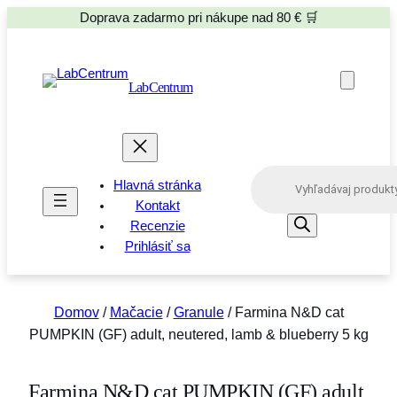
Doprava zadarmo pri nákupe nad 80 € 🛒
LabCentrum
P
Hlavná stránka
r
o
Kontakt
d
Recenzie
u
Prihlásiť sa
c
t
s
s
e
Domov
/
Mačacie
/
Granule
/ Farmina N&D cat
a
PUMPKIN (GF) adult, neutered, lamb & blueberry 5 kg
r
c
h
Farmina N&D cat PUMPKIN (GF) adult,