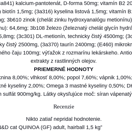
c
a841) kalcium-pantotenát, D-forma 50mg; vitamín B2 2
a
biotín 1,5mg; (3a316) kyselina listová 1,5mg; vitamín B
t
g; 3b610 zinok (chelát zinku hydroxyanalógu metionínu
Q
): 64,6mg; 3b108 železo (železnatý chelát glycín hydrá
U
,8mg; (3c301) DL-metionín, technicky čistý 4500mg; (3
I
ky čistý 2500mg, (3a370) taurín 2400mg; (E460) mikrokr
N
ného čaju 100mg; výťažok z rozmarínu lekárskeho. Antiox
O
extrakty z rastlinných olejov.
A
PRIEMERNÉ HODNOTY
(
knina 8,00%; vlhkosť 8,00%; popol 7,60%; vápnik 1,00%;
G
né kyseliny 2,00%; Omega 3 mastné kyseliny 0,50%; 
F
 sulfát 900mg/kg. Látky okysľujúce moč: síran vápenat
)
Recenzie
a
d
Nikto zatiaľ nepridal hodnotenie.
u
N&D cat QUINOA (GF) adult, hairball 1,5 kg”