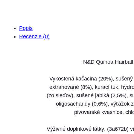
Popis
Recenzie (0)
N&D Quinoa Hairball 
Vykostená kačacina (20%), sušený k
extrahované (8%), kurací tuk, hydr
(zo sleďov), sušené jablká (2,5%), 
oligosacharidy (0,6%), výťažok z
pivovarské kvasnice, chlo
Výživné doplnkové látky: (3a672b) v