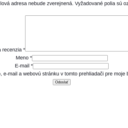
l
lová adresa nebude zverejnená.
Vyžadované polia sú 
t
,
h
a
i
 recenzia
*
r
Meno
*
b
E-mail
*
a
, e-mail a webovú stránku v tomto prehliadači pre moje
l
l
1
,
5
k
g