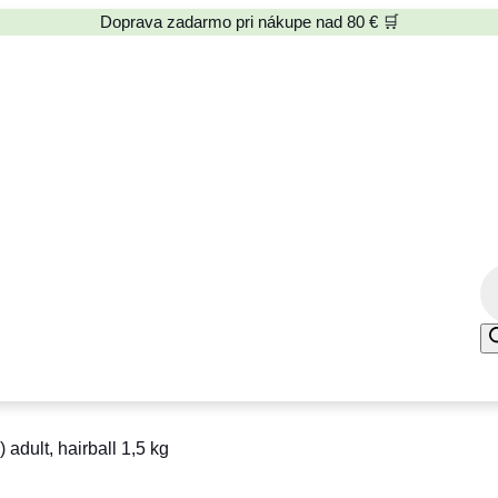
Doprava zadarmo pri nákupe nad 80 € 🛒
P
r
o
d
u
c
dult, hairball 1,5 kg
t
s