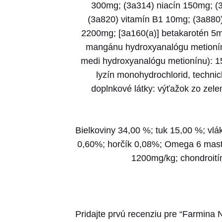
300mg; (3a314) niacín 150mg; (3
(3a820) vitamín B1 10mg; (3a880) 
2200mg; [3a160(a)] betakarotén 5m
mangánu hydroxyanalógu metionínu
medi hydroxyanalógu metionínu): 15
lyzín monohydrochlorid, technic
doplnkové látky: výťažok zo zele
Bielkoviny 34,00 %; tuk 15,00 %; vlá
0,60%; horčík 0,08%; Omega 6 mast
1200mg/kg; chondroitín
Pridajte prvú recenziu pre “Farmina 