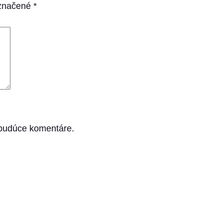
označené
*
 budúce komentáre.