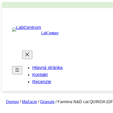
LabCentrum
Hlavná stránka
Kontakt
Recenzie
Domov
/
Mačacie
/
Granule
/ Farmina N&D cat QUINOA (GF) a