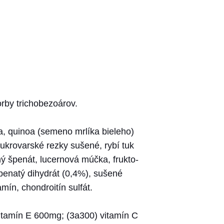
rby trichobezoárov.
a, quinoa (semeno mrlíka bieleho)
ukrovarské rezky sušené, rybí tuk
ý špenát, lucernová múčka, frukto-
ápenatý dihydrát (0,4%), sušené
mín, chondroitín sulfát.
vitamín E 600mg; (3a300) vitamín C