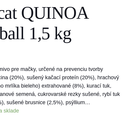
cat QUINOA
ball 1,5 kg
mivo pre mačky, určené na prevenciu tvorby
na (20%), sušený kačací proteín (20%), hrachový
 mrlíka bieleho) extrahované (8%), kurací tuk,
 ľanové semená, cukrovarské rezky sušené, rybí tuk
%), sušené brusnice (2,5%), psýllium…
a sklade