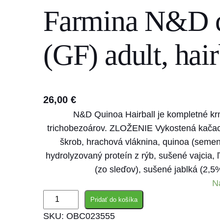
Farmina N&D 
s
e
a
(GF) adult, hair
r
c
h
26,00
€
N&D Quinoa Hairball je kompletné kr
trichobezoárov. ZLOŽENIE Vykostená kačaci
škrob, hrachová vláknina, quinoa (semeno
hydrolyzovaný proteín z rýb, sušené vajcia,
(zo sleďov), sušené jablká (2,5
N
m
Pridať do košíka
n
SKU:
OBC023555