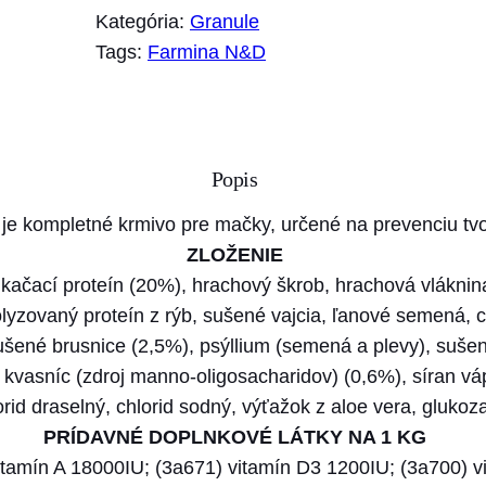
o
Kategória:
Granule
ž
Tags:
Farmina N&D
s
t
v
o
Popis
F
a
je kompletné krmivo pre mačky, určené na prevenciu tvo
r
ZLOŽENIE
m
ačací proteín (20%), hrachový škrob, hrachová vláknin
i
olyzovaný proteín z rýb, sušené vajcia, ľanové semená, c
n
sušené brusnice (2,5%), psýllium (semená a plevy), sušen
a
 kvasníc (zdroj manno-oligosacharidov) (0,6%), síran v
N
rid draselný, chlorid sodný, výťažok z aloe vera, glukoza
&
PRÍDAVNÉ DOPLNKOVÉ LÁTKY NA 1 KG
D
itamín A 18000IU; (3a671) vitamín D3 1200IU; (3a700) 