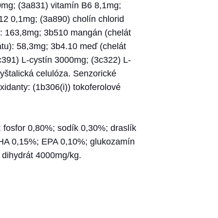
0mg; (3a831) vitamín B6 8,1mg;
12 0,1mg; (3a890) cholín chlorid
): 163,8mg; 3b510 mangán (chelát
tu): 58,3mg; 3b4.10 meď (chelát
c391) L-cystín 3000mg; (3c322) L-
yštalická celulóza. Senzorické
idanty: (1b306(i)) tokoferolové
 fosfor 0,80%; sodík 0,30%; draslík
DHA 0,15%; EPA 0,10%; glukozamín
ý dihydrát 4000mg/kg.