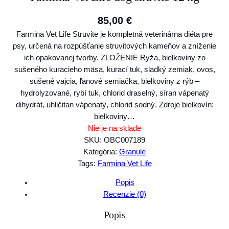
85,00
€
Farmina Vet Life Struvite je kompletná veterinárna diéta pre
psy, určená na rozpúšťanie struvitových kameňov a zníženie
ich opakovanej tvorby. ZLOŽENIE Ryža, bielkoviny zo
sušeného kuracieho mäsa, kurací tuk, sladký zemiak, ovos,
sušené vajcia, ľanové semiačka, bielkoviny z rýb –
hydrolyzované, rybí tuk, chlorid draselný, síran vápenatý
dihydrát, uhličitan vápenatý, chlorid sodný. Zdroje bielkovín:
bielkoviny…
Nie je na sklade
SKU:
OBC007189
Kategória:
Granule
Tags:
Farmina Vet Life
Popis
Recenzie (0)
Popis