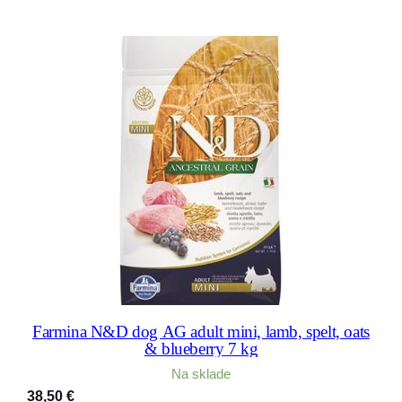
Farmina N&D dog AG adult mini, lamb, spelt, oats
& blueberry 7 kg
Na sklade
38,50
€