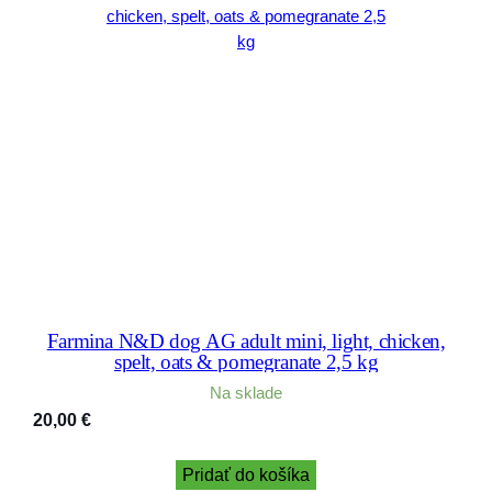
Farmina N&D dog AG adult mini, light, chicken,
spelt, oats & pomegranate 2,5 kg
Na sklade
20,00
€
Pridať do košíka