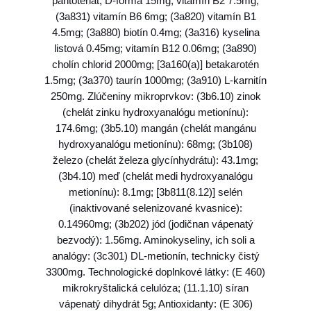
pantotenát, D-forma 15mg; vitamín B2 7.5mg;
(3a831) vitamín B6 6mg; (3a820) vitamín B1
4.5mg; (3a880) biotín 0.4mg; (3a316) kyselina
listová 0.45mg; vitamín B12 0.06mg; (3a890)
cholín chlorid 2000mg; [3a160(a)] betakarotén
1.5mg; (3a370) taurín 1000mg; (3a910) L-karnitín
250mg. Zlúčeniny mikroprvkov: (3b6.10) zinok
(chelát zinku hydroxyanalógu metionínu):
174.6mg; (3b5.10) mangán (chelát mangánu
hydroxyanalógu metionínu): 68mg; (3b108)
železo (chelát železa glycínhydrátu): 43.1mg;
(3b4.10) meď (chelát medi hydroxyanalógu
metionínu): 8.1mg; [3b811(8.12)] selén
(inaktivované selenizované kvasnice):
0.14960mg; (3b202) jód (jodičnan vápenatý
bezvodý): 1.56mg. Aminokyseliny, ich soli a
analógy: (3c301) DL-metionín, technicky čistý
3300mg. Technologické doplnkové látky: (E 460)
mikrokryštalická celulóza; (11.1.10) síran
vápenatý dihydrát 5g; Antioxidanty: (E 306)