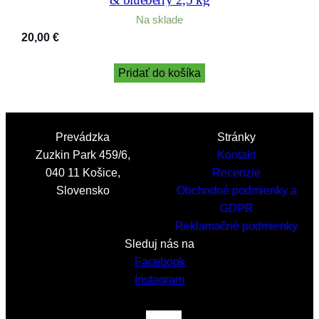
Na sklade
20,00
€
Pridať do košíka
Prevádzka
Stránky
Zuzkin Park 459/6,
Kontakt
040 11 Košice,
Recenzie
Slovensko
Obchodné podmienky a
GDPR
Reklamačné podmienky
Sleduj nás na
Facebook
Instagram