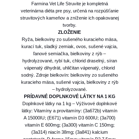
Farmina Vet Life Struvite je kompletná
veterinárna diéta pre psy, určená na rozpúšťanie
struvitových kameňov a zníženie ich opakovanej
tvorby.
ZLOŽENIE
Ryža, bielkoviny zo sušeného kuracieho mäsa,
kurací tuk, sladký zemiak, ovos, sušené vajcia,
ľanové semiačka, bielkoviny z rýb –
hydrolyzované, rybí tuk, chlorid draselný, síran
vápenatý dihydrát, uhličitan vápenatý, chlorid
sodný. Zdroje bielkovín: bielkoviny zo sušeného
kuracieho mäsa, sušené vajcia, bielkoviny z rýb
– hydrolyzované.
PRÍDAVNÉ DOPLNKOVÉ LÁTKY NA 1 KG
Doplnkové látky na 1 kg – Výživové doplnkové
látky: Vitamíny a provitamíny: (3a672b) vitamín
A 15000IU; (E671) vitamín D3 600IU; (3a700)
vitamín E 600mg; (3a300) vitamín C 150mg;
(3a314) niacín 38mg; (3a841) kalcium