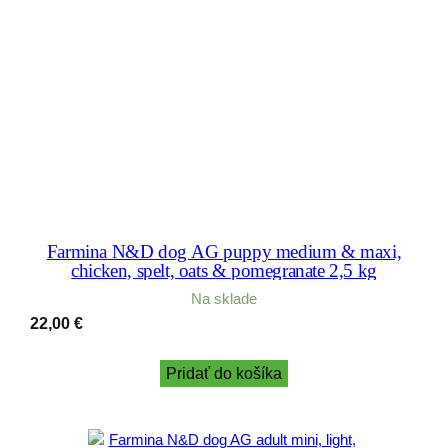
Farmina N&D dog AG puppy medium & maxi,
chicken, spelt, oats & pomegranate 2,5 kg
Na sklade
22,00
€
Pridať do košíka