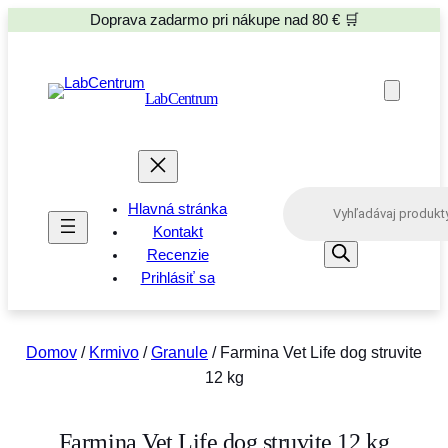
Doprava zadarmo pri nákupe nad 80 € 🛒
LabCentrum
P
Hlavná stránka
r
o
Kontakt
d
Recenzie
u
Prihlásiť sa
c
t
s
s
e
Domov
/
Krmivo
/
Granule
/ Farmina Vet Life dog struvite
a
12 kg
r
c
h
Farmina Vet Life dog struvite 12 kg