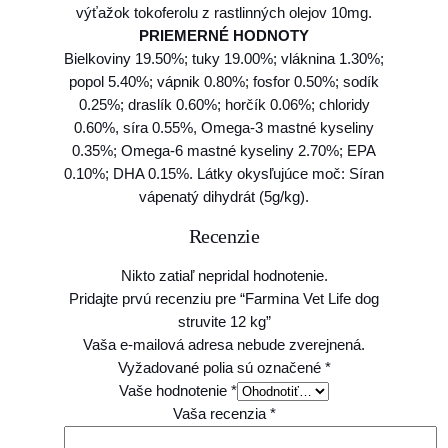
výťažok tokoferolu z rastlinných olejov 10mg.
PRIEMERNÉ HODNOTY
Bielkoviny 19.50%; tuky 19.00%; vláknina 1.30%;
popol 5.40%; vápnik 0.80%; fosfor 0.50%; sodík
0.25%; draslík 0.60%; horčík 0.06%; chloridy
0.60%, síra 0.55%, Omega-3 mastné kyseliny
0.35%; Omega-6 mastné kyseliny 2.70%; EPA
0.10%; DHA 0.15%. Látky okysľujúce moč: Síran
vápenatý dihydrát (5g/kg).
Recenzie
Nikto zatiaľ nepridal hodnotenie.
Pridajte prvú recenziu pre “Farmina Vet Life dog
struvite 12 kg”
Vaša e-mailová adresa nebude zverejnená.
Vyžadované polia sú označené
*
Vaše hodnotenie
*
Vaša recenzia
*