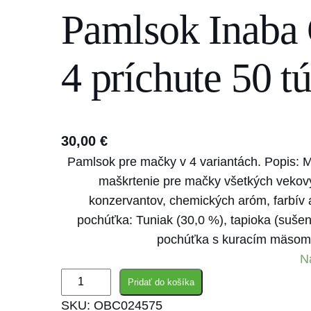
Pamlsok Inaba 
s
e
a
4 príchute 50 t
r
c
h
30,00
€
Pamlsok pre mačky v 4 variantách. Popis: 
maškrtenie pre mačky všetkých vekový
konzervantov, chemických aróm, farbív 
pochúťka: Tuniak (30,0 %), tapioka (sušená
pochúťka s kuracím mäsom:
N
m
Pridať do košíka
n
SKU:
OBC024575