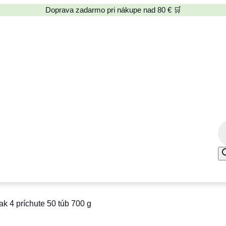
Doprava zadarmo pri nákupe nad 80 € 🛒
P
r
o
d
u
c
k 4 príchute 50 túb 700 g
t
s