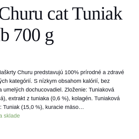
Churu cat Tuniak
úb 700 g
Maškrty Churu predstavujú 100% prírodné a zdravé
ch kategórií. S nízkym obsahom kalórií, bez
a umelých dochucovadiel. Zloženie: Tuniaková
), extrakt z tuniaka (0,6 %), kolagén. Tuniaková
 Tuniak (15,0 %), kuracie mäso…
a sklade