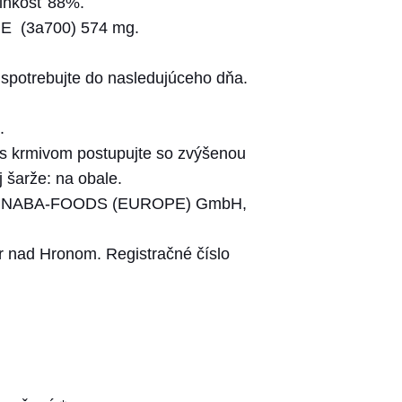
vlhkosť 88%.
 E (3a700) 574 mg.
spotrebujte do nasledujúceho dňa.
.
i s krmivom postupujte so zvýšenou
 šarže: na obale.
EU : INABA-FOODS (EUROPE) GmbH,
 nad Hronom. Registračné číslo