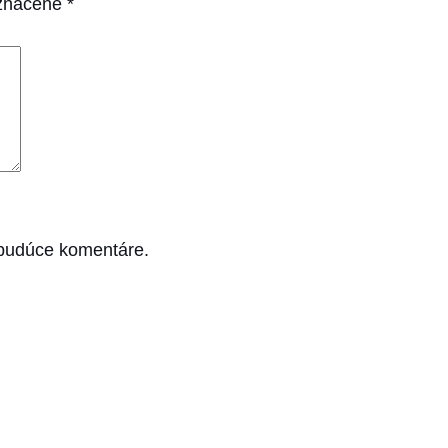
označené
*
 budúce komentáre.