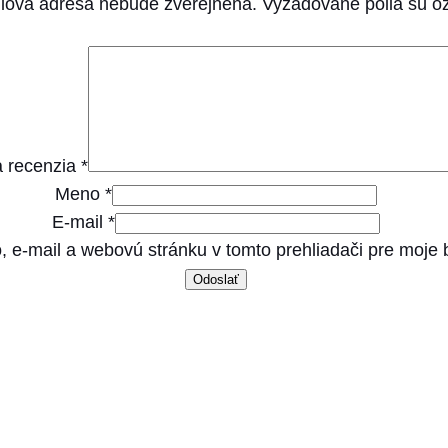
lová adresa nebude zverejnená.
Vyžadované polia sú 
4
p
r
í
c
h
 recenzia
*
u
Meno
*
t
E-mail
*
e
, e-mail a webovú stránku v tomto prehliadači pre moje
5
0
t
ú
b
7
0