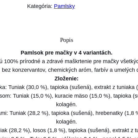
o
Kategória:
Pamlsky
ž
s
t
v
Popis
o
Pamlsok pre mačky v 4 variantách.
P
ú 100% prírodné a zdravé maškrtenie pre mačky všetkýc
a
, bez konzervantov, chemických aróm, farbív a umelých 
m
Zloženie:
l
: Tuniak (30,0 %), tapioka (sušená), extrakt z tuniaka 
s
m: Tuniak (15,0 %), kuracie mäso (15,0 %), tapioka (suš
o
kolagén.
k
: Tuniak (28,2 %), tapioka (sušená), hrebenatky (1,8 %
I
kolagén.
n
k (28,2 %), losos (1,8 %), tapioka (sušená), extrakt z t
a