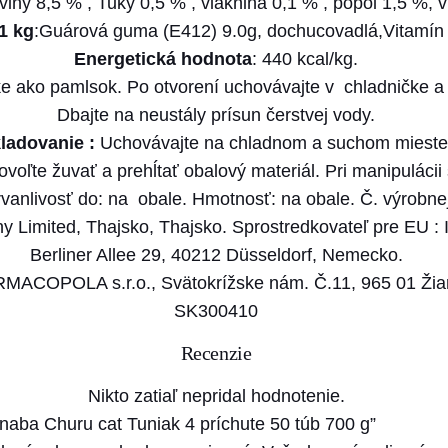
oviny 8,5 % , Tuky 0,5 % , vláknina 0,1 % , popol 1,5 %, 
b
1 kg
:Guárová guma (E412) 9.0g, dochucovadlá,Vitamín
a
Energetická hodnota
: 440 kcal/kg.
C
 ako pamlsok. Po otvorení uchovávajte v chladničke a 
h
Dbajte na neustály prísun čerstvej vody.
u
ladovanie :
Uchovávajte na chladnom a suchom mieste
r
voľte žuvať a prehĺtať obalový materiál. Pri manipuláci
u
rvanlivosť do: na obale. Hmotnosť: na obale. Č. výrobnej
c
y Limited, Thajsko, Thajsko. Sprostredkovateľ pre 
a
Berliner Allee 29, 40212 Düsseldorf, Nemecko.
t
ACOPOLA s.r.o., Svätokrížske nám. Č.11, 965 01 Žiar
T
SK300410
u
n
Recenzie
i
Nikto zatiaľ nepridal hodnotenie.
a
Inaba Churu cat Tuniak 4 príchute 50 túb 700 g”
k