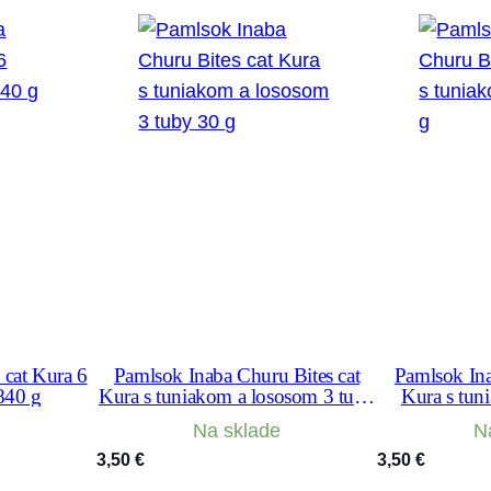
0
g
cat Kura 6
Pamlsok Inaba Churu Bites cat
Pamlsok Ina
 840 g
Kura s tuniakom a lososom 3 tuby
Kura s tun
30 g
Na sklade
N
3,50
€
3,50
€