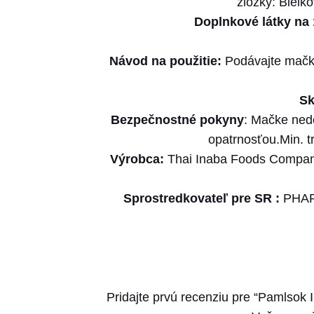
zložky: Bielk
Doplnkové látky na 
Návod na použitie:
Podávajte mačke
Sk
Bezpečnostné pokyny
: Mačke nedo
opatrnosťou.Min. t
Výrobca:
Thai Inaba Foods Compan
Sprostredkovateľ pre SR :
PHARM
Pridajte prvú recenziu pre “Pamlsok 