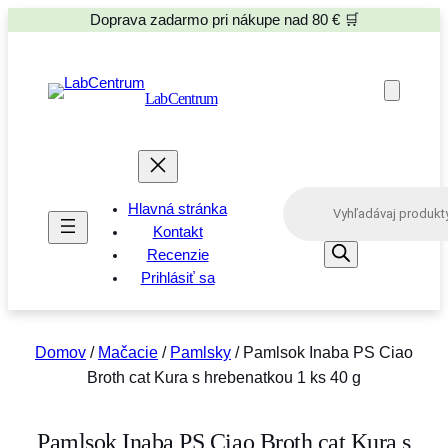
Doprava zadarmo pri nákupe nad 80 € 🛒
LabCentrum
P
Hlavná stránka
r
o
Kontakt
d
Recenzie
u
Prihlásiť sa
c
t
s
s
e
Domov
/
Mačacie
/
Pamlsky
/ Pamlsok Inaba PS Ciao
a
Broth cat Kura s hrebenatkou 1 ks 40 g
r
c
h
Pamlsok Inaba PS Ciao Broth cat Kura s