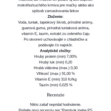
r
mokrého/suchého krmiva pre mačky alebo ako
o
spôsob zamaskovania liekov
t
Zloženie:
h
Voda, tuniak, tapiokový škrob, prírodné arómy,
c
guarová guma, prírodná tuniaková aróma,
a
vitamín E, taurín, extrakt zo zeleného čaju
t
Po otvorení uchovávajte v chladničke a
K
podávajte čo najskôr.
u
Analytické zložky:
r
Hrubý proteín (min) 7,00%
a
Hrubý tuk (min) 0,20
s
Hrubá vláknina (max.) 0,30
h
Vlhkosť (max.) 91,00 %
r
Vitamín E (min) 310 IU/kg
e
Taurín (min) 0,025 %
b
e
Recenzie
n
a
Nikto zatiaľ nepridal hodnotenie.
t
Pridajte prvú recenziu pre “Pamlsok Inaba PS