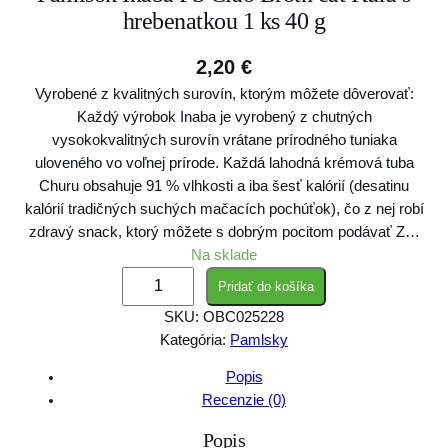
hrebenatkou 1 ks 40 g
2,20
€
Vyrobené z kvalitných surovín, ktorým môžete dôverovať:
Každý výrobok Inaba je vyrobený z chutných
vysokokvalitných surovín vrátane prírodného tuniaka
uloveného vo voľnej prírode. Každá lahodná krémová tuba
Churu obsahuje 91 % vlhkosti a iba šesť kalórií (desatinu
kalórií tradičných suchých mačacích pochúťok), čo z nej robí
zdravý snack, ktorý môžete s dobrým pocitom podávať Z…
Na sklade
m
Pridať do košíka
n
SKU:
OBC025228
o
Kategória:
Pamlsky
ž
s
Popis
t
Recenzie (0)
v
Popis
o