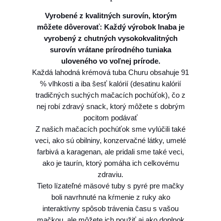
P
Vyrobené z kvalitných surovín, ktorým
a
môžete dôverovať: Každý výrobok Inaba je
m
vyrobený z chutných vysokokvalitných
l
surovín vrátane prírodného tuniaka
s
uloveného vo voľnej prírode.
o
Každá lahodná krémová tuba Churu obsahuje 91
k
% vlhkosti a iba šesť kalórií (desatinu kalórií
I
tradičných suchých mačacích pochúťok), čo z
n
nej robí zdravý snack, ktorý môžete s dobrým
a
pocitom podávať
b
Z našich mačacích pochúťok sme vylúčili také
a
veci, ako sú obilniny, konzervačné látky, umelé
P
farbivá a karagenan, ale pridali sme také veci,
S
ako je taurín, ktorý pomáha ich celkovému
C
zdraviu.
i
Tieto lízateľné mäsové tuby s pyré pre mačky
a
boli navrhnuté na kŕmenie z ruky ako
o
interaktívny spôsob trávenia času s vašou
B
mačkou, ale môžete ich použiť aj ako doplnok