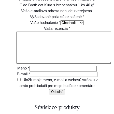
k
Ciao Broth cat Kura s hrebenatkou 1 ks 40 g”
o
Vaša e-mailová adresa nebude zverejnená.
u
Vyžadované polia sú označené
*
1
Vaše hodnotenie
*
k
Vaša recenzia
*
s
4
0
g
Meno
*
E-mail
*
Uložiť moje meno, e-mail a webovú stránku v
tomto prehliadači pre moje budúce komentáre.
Súvisiace produkty