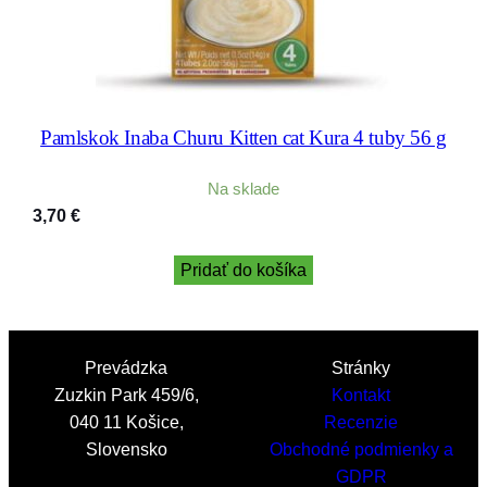
Pamlskok Inaba Churu Kitten cat Kura 4 tuby 56 g
Na sklade
3,70
€
Pridať do košíka
Prevádzka
Stránky
Zuzkin Park 459/6,
Kontakt
040 11 Košice,
Recenzie
Slovensko
Obchodné podmienky a
GDPR