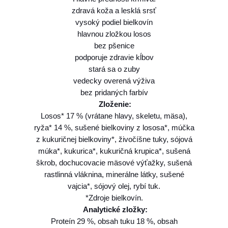
d
zdravá koža a lesklá srsť
i
vysoký podiel bielkovín
u
hlavnou zložkou losos
m
bez pšenice
S
podporuje zdravie kĺbov
e
stará sa o zuby
n
vedecky overená výživa
s
bez pridaných farbív
i
Zloženie:
t
Losos* 17 % (vrátane hlavy, skeletu, mäsa),
i
ryža* 14 %, sušené bielkoviny z lososa*, múčka
v
z kukuričnej bielkoviny*, živočíšne tuky, sójová
e
múka*, kukurica*, kukuričná krupica*, sušená
S
škrob, dochucovacie mäsové výťažky, sušená
k
rastlinná vláknina, minerálne látky, sušené
i
vajcia*, sójový olej, rybí tuk.
n
*Zdroje bielkovín.
l
Analytické zložky:
o
Proteín 29 %, obsah tuku 18 %, obsah
s