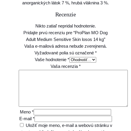
anorganických látok 7 %, hrubá vláknina 3 %.
o
s
Recenzie
1
4
Nikto zatiaľ nepridal hodnotenie.
k
Pridajte prvú recenziu pre “ProPlan MO Dog
g
Adult Medium Sensitive Skin losos 14 kg”
Vaša e-mailová adresa nebude zverejnená.
Vyžadované polia sú označené
*
Vaše hodnotenie
*
Vaša recenzia
*
Meno
*
E-mail
*
Uložiť moje meno, e-mail a webovú stránku v