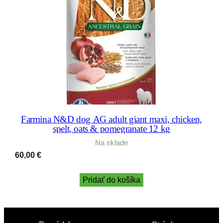
Farmina N&D dog AG adult giant maxi, chicken,
spelt, oats & pomegranate 12 kg
Na sklade
60,00
€
Pridať do košíka