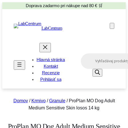
Doprava zadarmo pri nákupe nad 80 € 🛒
LabCentrum
P
Hlavná stránka
r
o
Kontakt
d
Recenzie
u
Prihlásiť sa
c
t
s
s
e
Domov
/
Krmivo
/
Granule
/ ProPlan MO Dog Adult
a
Medium Sensitive Skin losos 14 kg
r
c
h
ProPlan MO Dog Adult Medium Sensitive