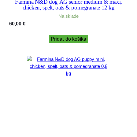
Farmina N&D dog AG senior medium & maxi,
chicken, spelt, oats & pomegranate 12 kg
Na sklade
60,00
€
Pridať do košíka