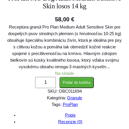
Skin losos 14 kg
58,00
€
Receptúra granúl Pro Plan Medium Adult Sensitive Skin pre
dospelých psov stredných plemien (s hmotnosťou 10-25 kg)
obsahuje špeciálnu kombináciu živín, ktorá je ideálna pre psy
s citlivou kožou a pomáha tak obmedziť kožné reakcie
spojené s precitlivenosťou na krmivo. Hlavným zdrojom
bielkovín sú kúsky kvalitného lososa, ktorý vďaka svojmu
vysokému obsahu omega-3 mastných kyselín…
Na sklade
m
Pridať do košíka
n
SKU:
OBC011694
o
Kategória:
Granule
ž
Tags:
ProPlan
s
t
Popis
v
Recenzie (0)
o