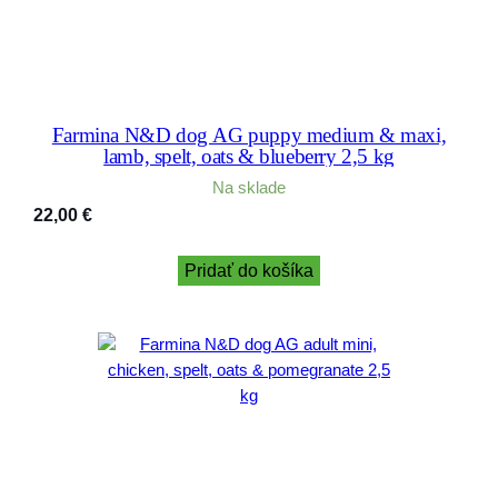
Farmina N&D dog AG puppy medium & maxi,
lamb, spelt, oats & blueberry 2,5 kg
Na sklade
22,00
€
Pridať do košíka