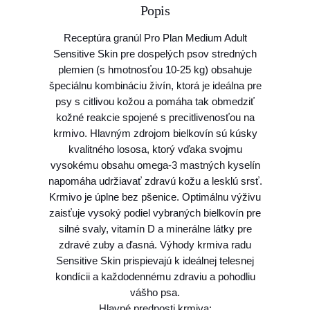
Popis
P
r
Receptúra granúl Pro Plan Medium Adult
o
Sensitive Skin pre dospelých psov stredných
P
plemien (s hmotnosťou 10-25 kg) obsahuje
l
špeciálnu kombináciu živín, ktorá je ideálna pre
a
psy s citlivou kožou a pomáha tak obmedziť
n
kožné reakcie spojené s precitlivenosťou na
M
krmivo. Hlavným zdrojom bielkovín sú kúsky
O
kvalitného lososa, ktorý vďaka svojmu
D
vysokému obsahu omega-3 mastných kyselín
o
napomáha udržiavať zdravú kožu a lesklú srsť.
g
Krmivo je úplne bez pšenice. Optimálnu výživu
A
zaisťuje vysoký podiel vybraných bielkovín pre
d
silné svaly, vitamín D a minerálne látky pre
u
zdravé zuby a ďasná. Výhody krmiva radu
l
Sensitive Skin prispievajú k ideálnej telesnej
t
kondícii a každodennému zdraviu a pohodliu
M
vášho psa.
e
Hlavné prednosti krmiva: