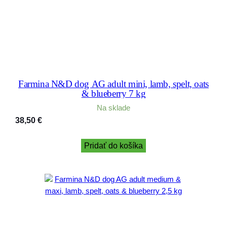
Farmina N&D dog AG adult mini, lamb, spelt, oats
& blueberry 7 kg
Na sklade
38,50
€
Pridať do košíka