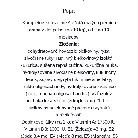
o
Popis
R
C
Kompletné krmivo pre šteňatá malých plemien
M
(váha v dospelosti do 10 kg), od 2 do 10
o
mesiacov.
S
Zloženie:
H
dehydratované hovädzie bielkoviny, ryža,
N
živočíšne tuky, rastlinný bielkovinový izolát*,
M
kukurica, sušená repná dužina, kukuričná múka,
I
hydrolyzované živočíšne bielkoviny, kukuričný
N
lepok, sójový olej, rybí tuk, minerálne látky,
I
frukto-oligosacharidy, hydrolyzované kvasnice
P
(zdroj mannán-oligosacharidov), výťažok z
U
nechtíka lekárskeho (zdroj luteínu). *L.I.P. –
P
bielkoviny selektované pre svoju vysokú
P
stráviteľnosť.
Y
Doplnkové látky (na 1 kg): Vitamín A: 17300 IU,
8
Vitamín D3: 1000 IU, E1 (Železo): 43 mg, E2
k
(Jód): 3,4 mg, E4 (Meď): 8 mg, E5 (Mangán): 56
g