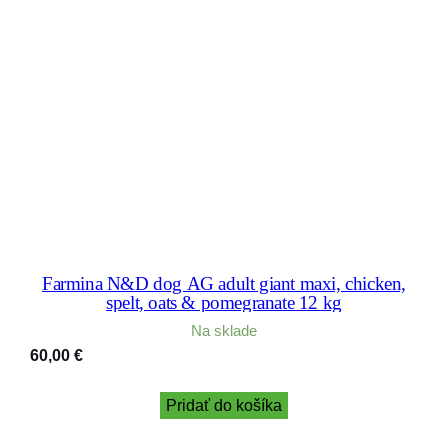
Farmina N&D dog AG adult giant maxi, chicken,
spelt, oats & pomegranate 12 kg
Na sklade
60,00
€
Pridať do košíka