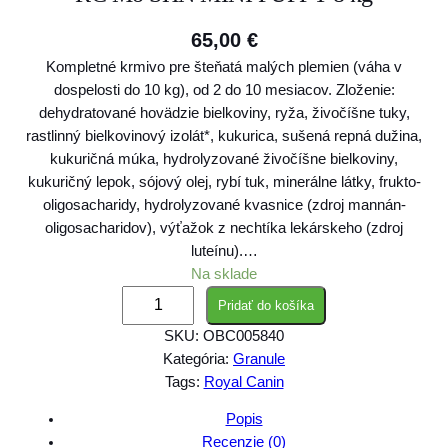
65,00
€
Kompletné krmivo pre šteňatá malých plemien (váha v
dospelosti do 10 kg), od 2 do 10 mesiacov. Zloženie:
dehydratované hovädzie bielkoviny, ryža, živočíšne tuky,
rastlinný bielkovinový izolát*, kukurica, sušená repná dužina,
kukuričná múka, hydrolyzované živočíšne bielkoviny,
kukuričný lepok, sójový olej, rybí tuk, minerálne látky, frukto-
oligosacharidy, hydrolyzované kvasnice (zdroj mannán-
oligosacharidov), výťažok z nechtíka lekárskeho (zdroj
luteínu).…
Na sklade
m
Pridať do košíka
n
SKU:
OBC005840
o
Kategória:
Granule
ž
Tags:
Royal Canin
s
t
Popis
v
Recenzie (0)