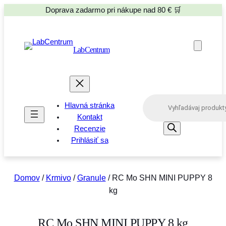
Doprava zadarmo pri nákupe nad 80 € 🛒
LabCentrum
P
Hlavná stránka
r
o
Kontakt
d
Recenzie
u
Prihlásiť sa
c
t
s
s
e
Domov
/
Krmivo
/
Granule
/ RC Mo SHN MINI PUPPY 8
a
kg
r
c
h
RC Mo SHN MINI PUPPY 8 kg