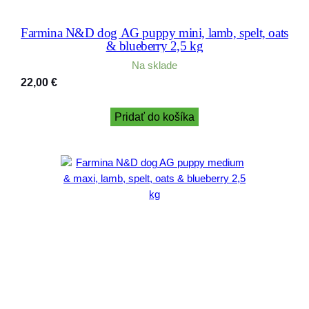
Farmina N&D dog AG puppy mini, lamb, spelt, oats
& blueberry 2,5 kg
Na sklade
22,00
€
Pridať do košíka