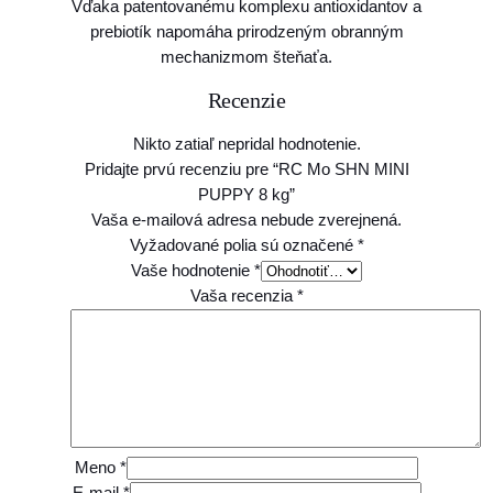
Vďaka patentovanému komplexu antioxidantov a
prebiotík napomáha prirodzeným obranným
mechanizmom šteňaťa.
Recenzie
Nikto zatiaľ nepridal hodnotenie.
Pridajte prvú recenziu pre “RC Mo SHN MINI
PUPPY 8 kg”
Vaša e-mailová adresa nebude zverejnená.
Vyžadované polia sú označené
*
Vaše hodnotenie
*
Vaša recenzia
*
Meno
*
E-mail
*