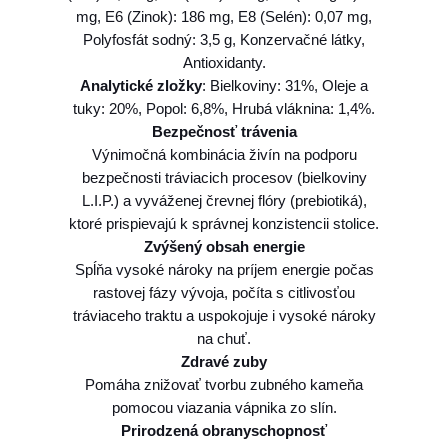
mg, E6 (Zinok): 186 mg, E8 (Selén): 0,07 mg,
Polyfosfát sodný: 3,5 g, Konzervačné látky,
Antioxidanty.
Analytické zložky
: Bielkoviny: 31%, Oleje a
tuky: 20%, Popol: 6,8%, Hrubá vláknina: 1,4%.
Bezpečnosť trávenia
Výnimočná kombinácia živín na podporu
bezpečnosti tráviacich procesov (bielkoviny
L.I.P.) a vyváženej črevnej flóry (prebiotiká),
ktoré prispievajú k správnej konzistencii stolice.
Zvýšený obsah energie
Spĺňa vysoké nároky na príjem energie počas
rastovej fázy vývoja, počíta s citlivosťou
tráviaceho traktu a uspokojuje i vysoké nároky
na chuť.
Zdravé zuby
Pomáha znižovať tvorbu zubného kameňa
pomocou viazania vápnika zo slín.
Prirodzená obranyschopnosť